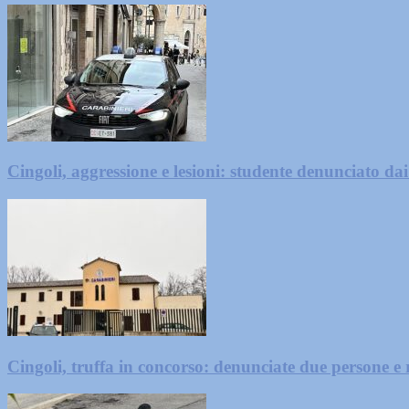
Cingoli, aggressione e lesioni: studente denunciato da
Cingoli, truffa in concorso: denunciate due persone e