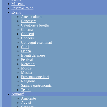
Macerata
Pesaro-Urbino
Eventi
Arte e cultura
Benessere
Categorie e luoghi
Cinema
Concerti
Concorsi
Convegni e seminari
Corsi
Danza
Eventi del mese
Festival
Mercatini
Mostre
Musica
Presentazione libri
Religione
Sagra e gastronomia
Teatro
Attualità
Ambiente
Avvisi
Cronaca