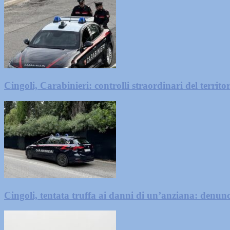
Cingoli, Carabinieri: controlli straordinari del territo
Cingoli, tentata truffa ai danni di un’anziana: denu