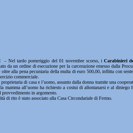
– Nel tardo pomeriggio del 01 novembre scorso, i
Carabinieri de
avato da un ordine di esecuzione per la carcerazione emesso dalla Procu
ltre alla pena pecuniaria della multa di euro 500,00, inflitta con sente
ercizio commerciale.
a proprietaria di casa e l’uomo, assunto dalla donna tramite una coopera
la mamma all’uomo ha richiesto a costui di allontanarsi e al diniego ha
 dal provvedimento in argomento.
ità di rito è stato associato alla Casa Circondariale di Fermo.