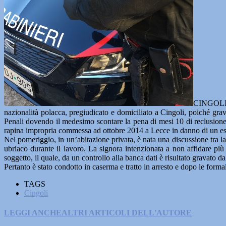
CINGOLI 
nazionalità polacca, pregiudicato e domiciliato a Cingoli, poiché gr
Penali dovendo il medesimo scontare la pena di mesi 10 di reclusione o
rapina impropria commessa ad ottobre 2014 a Lecce in danno di un es
Nel pomeriggio, in un’abitazione privata, è nata una discussione tra l
ubriaco durante il lavoro. La signora intenzionata a non affidare più 
soggetto, il quale, da un controllo alla banca dati è risultato gravato
Pertanto è stato condotto in caserma e tratto in arresto e dopo le formal
TAGS
Cingoli
LEGGI ANCHE
ALTRI ARTICOLI DELL'AUTORE