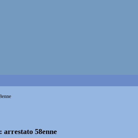
58enne
o: arrestato 58enne