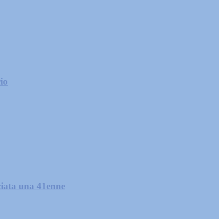
rio
nciata una 41enne