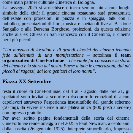
come main partner culturale Cineteca di Bologna.
La rassegna 2025 si arricchisce e tocca sempre più alcuni luoghi
simbolo della città: il grande cinema restaurato sarà protagonista
dell’estate con proiezioni in piazza e in spiaggia, talk con il
pubblico, presentazioni di libri, musica e spettacoli live al Bastione
Sangallo e alla Darsena Borghese, proiezioni, da questa edizione
anche alla ex Chiesa di San Francesco con il Cinemino, il cinema
per i più piccoli.
“Un mosaico di location e di grandi classici del cinema tenendo
fede all’identità di una manifestazione
– sottolinea il
team
organizzativo di CineFortunae
–
che vuole far conoscere la storia
del cinema e la storia del nostro Paese a tutte le generazioni, dai più
piccoli ai ragazzi, dai loro genitori ai loro nonni”.
Piazza XX Settembre
resta il cuore di CineFortunae: dal 4 al 7 agosto, dalle ore 21, gli
spettatori sono invitati a scoprire o riscoprire le emozioni di alcuni
capolavori attraverso l’esperienza insostituibile del grande schermo
(50 mq), da vivere insieme a una platea unica (800 posti a sedere)
con ingresso gratuito.
Per aver scritto pagine fondamentali della storia del cinema,
CineFortunae rende omaggio nel 2025 a Paul Newman, a cento anni
dalla nascita (26 gennaio 1925), interprete straordinario, impresso