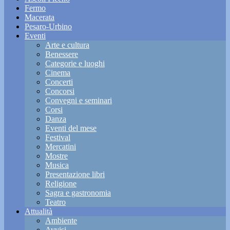
Fermo
Macerata
Pesaro-Urbino
Eventi
Arte e cultura
Benessere
Categorie e luoghi
Cinema
Concerti
Concorsi
Convegni e seminari
Corsi
Danza
Eventi del mese
Festival
Mercatini
Mostre
Musica
Presentazione libri
Religione
Sagra e gastronomia
Teatro
Attualità
Ambiente
Avvisi