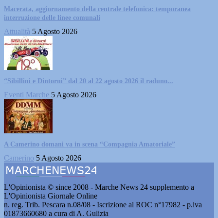
Macerata, aggiornamento della centrale telefonica: temporanea
interruzione delle linee comunali
Attualità
5 Agosto 2026
“Sibillini e Dintorni” dal 20 al 22 agosto 2026 il raduno...
Eventi Marche
5 Agosto 2026
A Camerino domani va in scena “Compagnia Amatoriale”
Camerino
5 Agosto 2026
L'Opinionista © since 2008 - Marche News 24 supplemento a
L'Opinionista Giornale Online
n. reg. Trib. Pescara n.08/08 - Iscrizione al ROC n°17982 - p.iva
01873660680 a cura di A. Gulizia