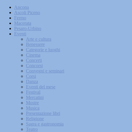
Ancona
Ascoli Piceno
Fermo
Macerata
Pesaro-Urbino
Eventi
Arte e cultura
Benessere
Categorie e luoghi
Cinema
Concerti
Concorsi
Convegni e seminari
Corsi
Danza
Eventi del mese
Festival
Mercatini
Mostre
Musica
Presentazione libri
Religione
Sagra e gastronomia
Teatro