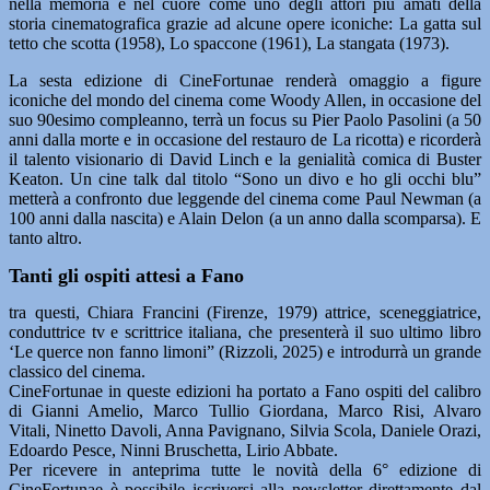
nella memoria e nel cuore come uno degli attori più amati della
storia cinematografica grazie ad alcune opere iconiche: La gatta sul
tetto che scotta (1958), Lo spaccone (1961), La stangata (1973).
La sesta edizione di CineFortunae renderà omaggio a figure
iconiche del mondo del cinema come Woody Allen, in occasione del
suo 90esimo compleanno, terrà un focus su Pier Paolo Pasolini (a 50
anni dalla morte e in occasione del restauro de La ricotta) e ricorderà
il talento visionario di David Linch e la genialità comica di Buster
Keaton. Un cine talk dal titolo “Sono un divo e ho gli occhi blu”
metterà a confronto due leggende del cinema come Paul Newman (a
100 anni dalla nascita) e Alain Delon (a un anno dalla scomparsa). E
tanto altro.
Tanti gli ospiti attesi a Fano
tra questi, Chiara Francini (Firenze, 1979) attrice, sceneggiatrice,
conduttrice tv e scrittrice italiana, che presenterà il suo ultimo libro
‘Le querce non fanno limoni” (Rizzoli, 2025) e introdurrà un grande
classico del cinema.
CineFortunae in queste edizioni ha portato a Fano ospiti del calibro
di Gianni Amelio, Marco Tullio Giordana, Marco Risi, Alvaro
Vitali, Ninetto Davoli, Anna Pavignano, Silvia Scola, Daniele Orazi,
Edoardo Pesce, Ninni Bruschetta, Lirio Abbate.
Per ricevere in anteprima tutte le novità della 6° edizione di
CineFortunae è possibile iscriversi alla newsletter direttamente dal