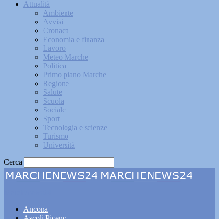
Attualità
Ambiente
Avvisi
Cronaca
Economia e finanza
Lavoro
Meteo Marche
Politica
Primo piano Marche
Regione
Salute
Scuola
Sociale
Sport
Tecnologia e scienze
Turismo
Università
Cerca
Marchenews24
Ancona
Ascoli Piceno