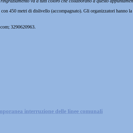
de ringraziamento va a tutti coloro che collaborano a questo appuntamen
 con 450 metri di dislivello (accompagnato). Gli organizzatori hanno la 
l.com; 3290620963.
mporanea interruzione delle linee comunali