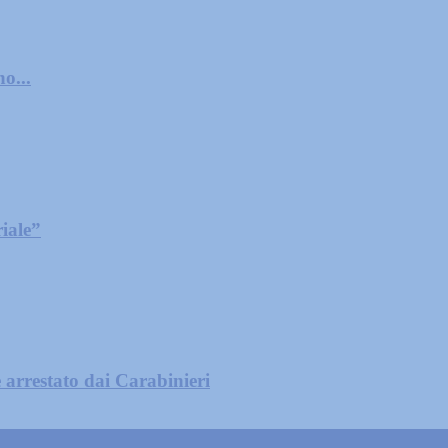
o...
iale”
 arrestato dai Carabinieri