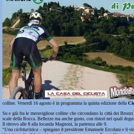
colline. Venerdì 16 agosto è in programma la quinta edizione della
Ci
Su e giù fra le meravigliose colline che circondano la città dei Bronz
scale della Rocca. Bellezze ma anche gusto, con ristori nei quali degusta
Il ritrovo alle 8 alla locanda Magnoni, la partenza alle 9.
“
Una cicloturistica –
spiegano il presidente Emanuele Ercolani e il vi