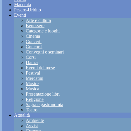
Macerata
Pesaro-Urbino
Eventi
Arte e cultura
Benessere
Categorie e luoghi
Cinema
Concerti
Concorsi
Convegni e seminari
Corsi
Danza
Eventi del mese
Festival
Mercatini
Mostre
Musica
Presentazione libri
Religione
Sagra e gastronomia
Teatro
Attualità
Ambiente
Avvisi
Cronaca