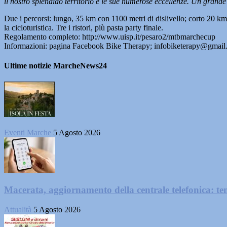
il nostro splendido territorio e le sue numerose eccellenze. Un gran
Due i percorsi: lungo, 35 km con 1100 metri di dislivello; corto 20 km
la cicloturistica. Tre i ristori, più pasta party finale.
Regolamento completo: http://www.uisp.it/pesaro2/mtbmarchecup
Informazioni: pagina Facebook Bike Therapy; infobiketerapy@gmai
Ultime notizie MarcheNews24
Eventi Marche
5 Agosto 2026
Macerata, aggiornamento della centrale telefonica: te
Attualità
5 Agosto 2026