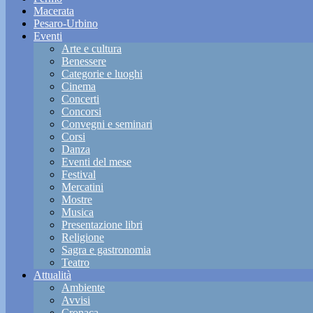
Macerata
Pesaro-Urbino
Eventi
Arte e cultura
Benessere
Categorie e luoghi
Cinema
Concerti
Concorsi
Convegni e seminari
Corsi
Danza
Eventi del mese
Festival
Mercatini
Mostre
Musica
Presentazione libri
Religione
Sagra e gastronomia
Teatro
Attualità
Ambiente
Avvisi
Cronaca