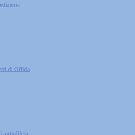
 edizione
tti di Offida
i autodifesa