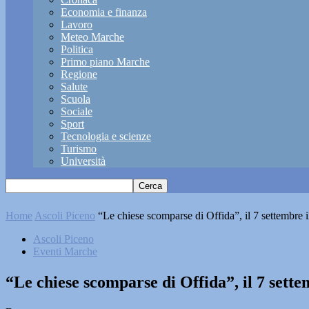
Economia e finanza
Lavoro
Meteo Marche
Politica
Primo piano Marche
Regione
Salute
Scuola
Sociale
Sport
Tecnologia e scienze
Turismo
Università
Home
Ascoli Piceno
“Le chiese scomparse di Offida”, il 7 settembre il
Ascoli Piceno
Eventi Marche
“Le chiese scomparse di Offida”, il 7 sette