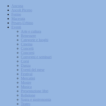
Ancona
Ascoli Piceno
Fermo
Macerata
Pesaro-Urbino
Eventi
Arte e cultura
Benessere
Categorie e luoghi
Cinema
Concerti
Concorsi
Convegni e seminari
Corsi
Danza
Eventi del mese
Festival
Mercatini
Mostre
Musica
Presentazione libri
Religione
Sagra e gastronomia
Teatro