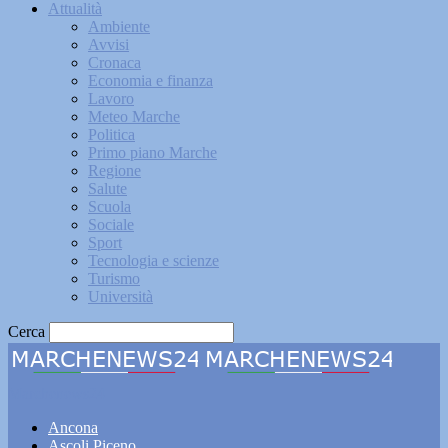
Attualità
Ambiente
Avvisi
Cronaca
Economia e finanza
Lavoro
Meteo Marche
Politica
Primo piano Marche
Regione
Salute
Scuola
Sociale
Sport
Tecnologia e scienze
Turismo
Università
Cerca
Marchenews24
Ancona
Ascoli Piceno