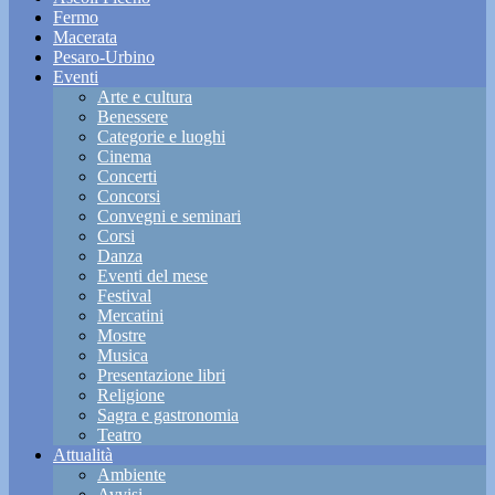
Fermo
Macerata
Pesaro-Urbino
Eventi
Arte e cultura
Benessere
Categorie e luoghi
Cinema
Concerti
Concorsi
Convegni e seminari
Corsi
Danza
Eventi del mese
Festival
Mercatini
Mostre
Musica
Presentazione libri
Religione
Sagra e gastronomia
Teatro
Attualità
Ambiente
Avvisi