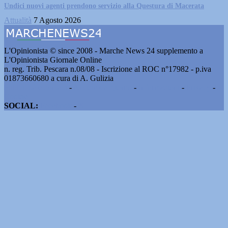
Undici nuovi agenti prendono servizio alla Questura di Macerata
Attualità
7 Agosto 2026
L'Opinionista © since 2008 - Marche News 24 supplemento a
L'Opinionista Giornale Online
n. reg. Trib. Pescara n.08/08 - Iscrizione al ROC n°17982 - p.iva
01873660680 a cura di A. Gulizia
Pubblicità e contatti
-
Notizie del giorno
-
Informazioni
-
Privacy
-
Cookie
SOCIAL:
Facebook
-
X