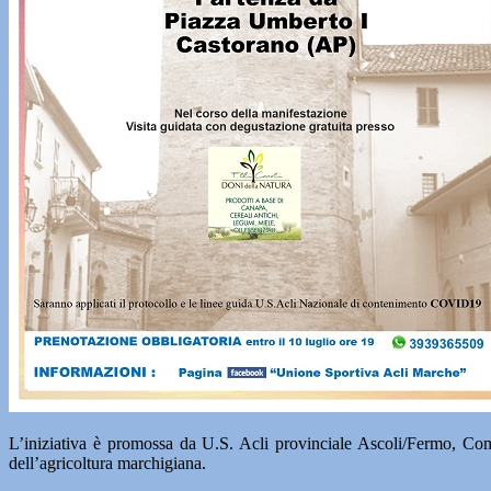
L’iniziativa è promossa da U.S. Acli provinciale Ascoli/Fermo, Com
dell’agricoltura marchigiana.