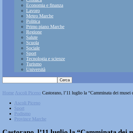
Economia e finanza
Lavoro
Meteo Marche
Politica
Primo piano Marche
Regione
Salute
Scuola
Sociale
Sport
Tecnologia e scienze
Turismo
Università
Home
Ascoli Piceno
Castorano, l’11 luglio la “Camminata dei musei 
Ascoli Piceno
Sport
Podismo
Province Marche
Castorano, l’11 luglio la “Camminata dei m