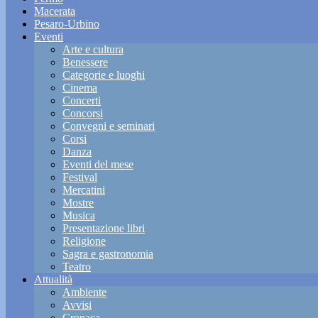
Macerata
Pesaro-Urbino
Eventi
Arte e cultura
Benessere
Categorie e luoghi
Cinema
Concerti
Concorsi
Convegni e seminari
Corsi
Danza
Eventi del mese
Festival
Mercatini
Mostre
Musica
Presentazione libri
Religione
Sagra e gastronomia
Teatro
Attualità
Ambiente
Avvisi
Cronaca