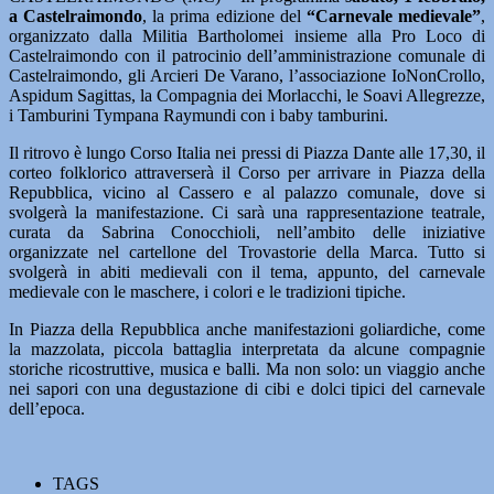
a Castelraimondo
, la prima edizione del
“Carnevale medievale”
,
organizzato dalla Militia Bartholomei insieme alla Pro Loco di
Castelraimondo con il patrocinio dell’amministrazione comunale di
Castelraimondo, gli Arcieri De Varano, l’associazione IoNonCrollo,
Aspidum Sagittas, la Compagnia dei Morlacchi, le Soavi Allegrezze,
i Tamburini Tympana Raymundi con i baby tamburini.
Il ritrovo è lungo Corso Italia nei pressi di Piazza Dante alle 17,30, il
corteo folklorico attraverserà il Corso per arrivare in Piazza della
Repubblica, vicino al Cassero e al palazzo comunale, dove si
svolgerà la manifestazione. Ci sarà una rappresentazione teatrale,
curata da Sabrina Conocchioli, nell’ambito delle iniziative
organizzate nel cartellone del Trovastorie della Marca. Tutto si
svolgerà in abiti medievali con il tema, appunto, del carnevale
medievale con le maschere, i colori e le tradizioni tipiche.
In Piazza della Repubblica anche manifestazioni goliardiche, come
la mazzolata, piccola battaglia interpretata da alcune compagnie
storiche ricostruttive, musica e balli. Ma non solo: un viaggio anche
nei sapori con una degustazione di cibi e dolci tipici del carnevale
dell’epoca.
TAGS