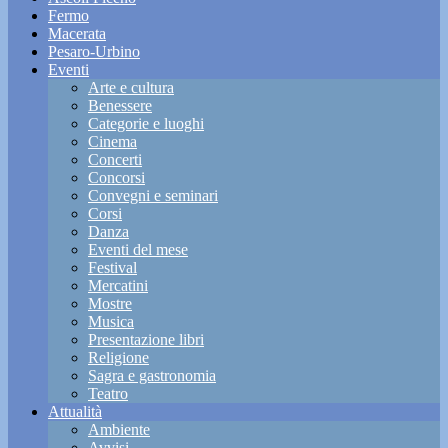
Fermo
Macerata
Pesaro-Urbino
Eventi
Arte e cultura
Benessere
Categorie e luoghi
Cinema
Concerti
Concorsi
Convegni e seminari
Corsi
Danza
Eventi del mese
Festival
Mercatini
Mostre
Musica
Presentazione libri
Religione
Sagra e gastronomia
Teatro
Attualità
Ambiente
Avvisi