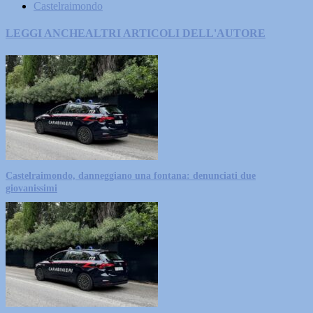
Castelraimondo
LEGGI ANCHE
ALTRI ARTICOLI DELL'AUTORE
Castelraimondo, danneggiano una fontana: denunciati due
giovanissimi