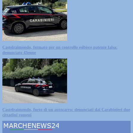
Castelraimondo, fermato per un controllo esibisce patente falsa:
denunciato 43enne
Castelraimondo, furto di un autocarro: denunciati dai Carabinieri due
cittadini romeni