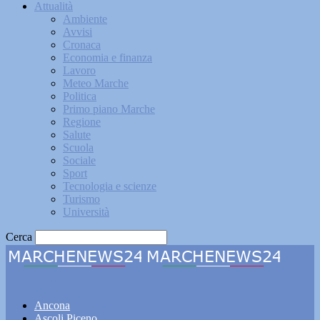
Attualità
Ambiente
Avvisi
Cronaca
Economia e finanza
Lavoro
Meteo Marche
Politica
Primo piano Marche
Regione
Salute
Scuola
Sociale
Sport
Tecnologia e scienze
Turismo
Università
Cerca
Marchenews24
Ancona
Ascoli Piceno