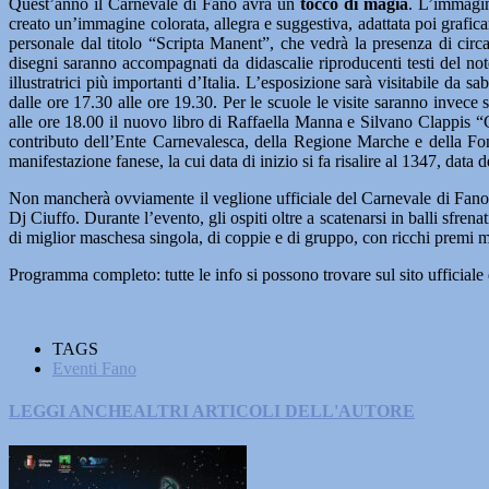
Quest’anno il Carnevale di Fano avrà un
tocco di magia
. L’immagine
creato un’immagine colorata, allegra e suggestiva, adattata poi grafi
personale dal titolo “Scripta Manent”, che vedrà la presenza di circa 
disegni saranno accompagnati da didascalie riproducenti testi del no
illustratrici più importanti d’Italia. L’esposizione sarà visitabile da
dalle ore 17.30 alle ore 19.30. Per le scuole le visite saranno invec
alle ore 18.00 il nuovo libro di Raffaella Manna e Silvano Clappis “Car
contributo dell’Ente Carnevalesca, della Regione Marche e della Fond
manifestazione fanese, la cui data di inizio si fa risalire al 1347, dat
Non mancherà ovviamente il veglione ufficiale del Carnevale di Fano 2
Dj Ciuffo. Durante l’evento, gli ospiti oltre a scatenarsi in balli s
di miglior maschesa singola, di coppie e di gruppo, con ricchi premi m
Programma completo: tutte le info si possono trovare sul sito ufficiale
TAGS
Eventi Fano
LEGGI ANCHE
ALTRI ARTICOLI DELL'AUTORE