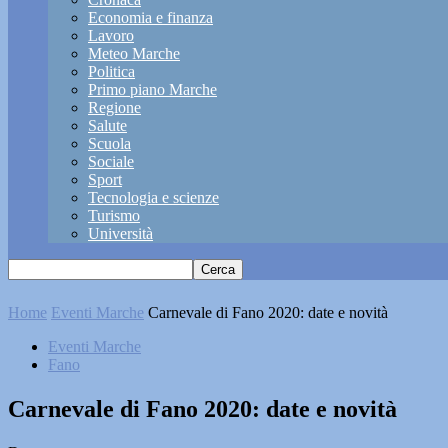
Economia e finanza
Lavoro
Meteo Marche
Politica
Primo piano Marche
Regione
Salute
Scuola
Sociale
Sport
Tecnologia e scienze
Turismo
Università
Home
Eventi Marche
Carnevale di Fano 2020: date e novità
Eventi Marche
Fano
Carnevale di Fano 2020: date e novità