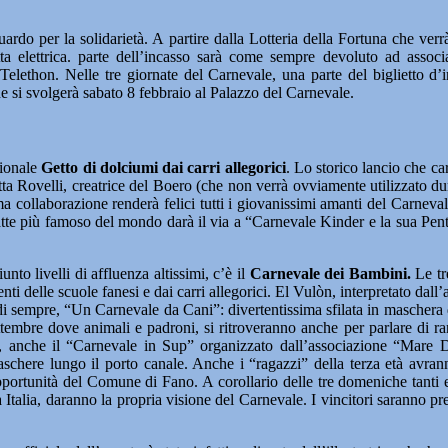
do per la solidarietà. A partire dalla Lotteria della Fortuna che verr
tta elettrica. parte dell’incasso sarà come sempre devoluto ad assoc
: Telethon. Nelle tre giornate del Carnevale, una parte del biglietto d’
 si svolgerà sabato 8 febbraio al Palazzo del Carnevale.
zionale
Getto di dolciumi dai carri allegorici
. Lo storico lancio che ca
ditta Rovelli, creatrice del Boero (che non verrà ovviamente utilizzato d
collaborazione renderà felici tutti i giovanissimi amanti del Carneval
atte più famoso del mondo darà il via a “Carnevale Kinder e la sua Pento
to livelli di affluenza altissimi, c’è il
Carnevale dei Bambini.
Le tr
tudenti delle scuole fanesi e dai carri allegorici. El Vulòn, interpretato 
i sempre, “Un Carnevale da Cani”: divertentissima sfilata in maschera
ettembre dove animali e padroni, si ritroveranno anche per parlare di r
ne, anche il “Carnevale in Sup” organizzato dall’associazione “Mare 
maschere lungo il porto canale. Anche i “ragazzi” della terza età av
pportunità del Comune di Fano. A corollario delle tre domeniche tanti
Italia, daranno la propria visione del Carnevale. I vincitori saranno pre