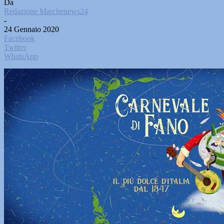
Da
Redazione Marchenews24
-
24 Gennaio 2020
Facebook
Twitter
WhatsApp