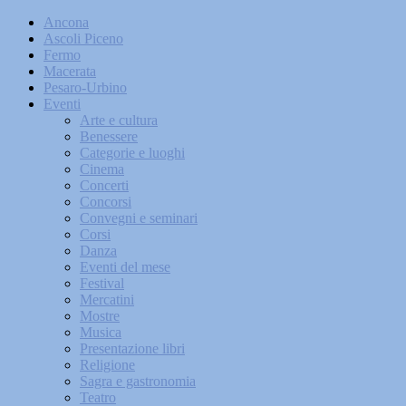
Ancona
Ascoli Piceno
Fermo
Macerata
Pesaro-Urbino
Eventi
Arte e cultura
Benessere
Categorie e luoghi
Cinema
Concerti
Concorsi
Convegni e seminari
Corsi
Danza
Eventi del mese
Festival
Mercatini
Mostre
Musica
Presentazione libri
Religione
Sagra e gastronomia
Teatro