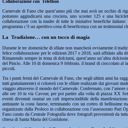
Collaborazione con Telethon
Carnevale di Fano che quest’anno più che mai avrà un occhio di riguar
potranno aggiudicarsi una crociera, uno scooter 125 e una bicicle
collaborazione con la madre di tutte le iniziative benefiche italiane
programma c’è un aperitivo-cena di beneficenza con un testimonial che
La Tradizione… con un tocco di magia
Durante le tre domeniche di sfilate non mancherà ovviamente il tradi
felice collaborazione per le edizioni 2017 e 2018, sarà affidato alla 
Rimanendo sempre in tema di dolciumi, quest’anno un’altra dolcissima 
del Pincio. Alle 10 di domenica 9 febbraio, il brand di cioccolato al l
piccoli.
Tra i punti fermi del Carnevale di Fano, che negli ultimi anni ha raggiun
tutti gratuitamente) si colorerà con le sfilate realizzate dai giovani s
viaggio attraverso il mondo del Carnevale. Confermato, con l’amore d
alle ore 10 in via Cavour, per poi partire alla volta di piazza XX S
eventi diventati oramai un cult imprescindibile della manifestazio
antistante la costa fanese, terminando con un corteo di bellissime 
organizzato dalla Proloco in collaborazione con l’assessorato Pari O
Fano curato da Centrale Fotografia dove fotografi provenienti da tutta 
chiesa di Santa Maria del Gonfalone.