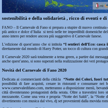
sostenibilità e della solidarietà , ricco di eventi e d
FANO – Il Carnevale di Fano si prepara a stupire di nuovo centinaia di 
più antico e dolce d’Italia si terrà nelle tre imperdibili domeniche de
anno intero per rendere ancora più suggestivo il Carnevale fanese.
L’edizione di quest’anno che si intitola
“I sentieri dell’Eco: casca 
direttamente dal mondo di Harry Potter, un tocco di cultura con grandi 
Il Carnevale 2020 sarà totalmente a tema green, a partire dai messaggi 
anche quest’anno, si sono superati nella realizzazione dei veri protago
Novità del Carnevale di Fano 2020
Dedicata ai commercianti della città:la
“Notte dei Colori, fuori tu
possibilità di fare acquisti, cenare in ristoranti e consumare nei b
www.carnevaledifano.com, metteranno a disposizione menù, bevande e 
città diventeranno protagonisti della serata. Oltre a travestirsi loro 
mezzanotte. Come una vera e propria “Notte dei Saldi”, la “Notte de
divertimento con musica dal vivo, dj set provenienti dalla movida roma