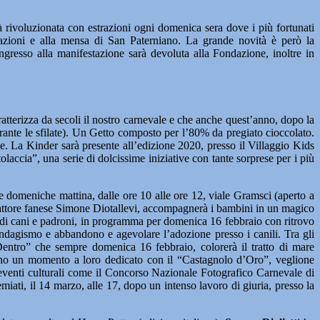
à rivoluzionata con estrazioni ogni domenica sera dove i più fortunati
iazioni e alla mensa di San Paterniano. La grande novità è però la
ingresso alla manifestazione sarà devoluta alla Fondazione, inoltre in
ratterizza da secoli il nostro carnevale e che anche quest’anno, dopo la
urante le sfilate). Un Getto composto per l’80% da pregiato cioccolato.
e. La Kinder sarà presente all’edizione 2020, presso il Villaggio Kids
laccia”, una serie di dolcissime iniziative con tante sorprese per i più
e domeniche mattina, dalle ore 10 alle ore 12, viale Gramsci (aperto a
dall’attore fanese Simone Diotallevi, accompagnerà i bambini in un magico
 di cani e padroni, in programma per domenica 16 febbraio con ritrovo
andagismo e abbandono e agevolare l’adozione presso i canili. Tra gli
Dentro” che sempre domenica 16 febbraio, colorerà il tratto di mare
ranno un momento a loro dedicato con il “Castagnolo d’Oro”, veglione
 eventi culturali come il Concorso Nazionale Fotografico Carnevale di
miati, il 14 marzo, alle 17, dopo un intenso lavoro di giuria, presso la