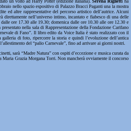
a dato un volto ad Harry Potter (edizione italiana).
Serena Rigliett
i ha
bbraio nello spazio espositivo di Palazzo Bracci Paganti una la mostra
te ed altre rappresentative del percorso artistico dell’autrice. Alcuni
 direttamente nell’universo intimo, incantato e fiabesco di una delle
to dalle ore 17.30 alle 19.30; domenica dalle ore 10.30 alle ore 12.30 e
rà presentato nella sala di Rappresentazione della Fondazione Carifano
evale di Fano”. Il libro edito da Voice Italia è stato realizzato con il
leria di foto, ripercorre la storia e quindi l’evoluzione dell’antica
’allestimento del “palio Carnevale”, fino ad arrivare ai giorni nostri.
cinetti, sarà “Madre Natura” con ospiti d’eccezione e musica curata da
rtista Maria Grazia Morgana Torri. Non mancherà ovviamente il concorso