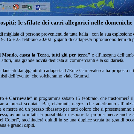
i ospiti; le sfilate dei carri allegorici nelle domenich
migliaia di persone provenienti da tutta Italia con la sua esplosione di 
l 9, 16 e 23 febbraio 2020.I giganti di cartapesta riproducono temi di più
il Mondo, casca la Terra, tutti giù per terra”
è all’insegna dell’amb
attori, una grande novità dedicata ai commercianti e la solidarietà.
lanciati dai giganti di cartapesta. L’Ente Carnevalesca ha proposto il te
nisti dell’evento, che solcheranno viale Gramsci.
tto è Carnevale
” in programma sabato 15 febbraio, che trasformerà il 
ar a prezzi scontati. Bar, ristoranti, negozi che aderiranno all’iniz
merce ad un prezzo ribassato per tutti coloro che si presenteranno ad
stessi, avranno infatti la possibilità di esporre la propria merce anche
i Colori”, racchiuderà quindi in sé una duplice serata tra grandi occa
na e grandi ospiti.