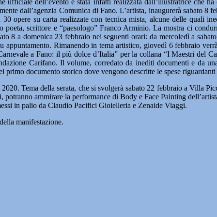
 ufficiale dell’evento è stata infatti realizzata dall’illustratrice che h
camente dall’agenzia Comunica di Fano. L’artista, inaugurerà sabato 8 fe
30 opere su carta realizzate con tecnica mista, alcune delle quali inedi
to poeta, scrittore e “paesologo” Franco Arminio. La mostra ci condurrà
 sabato 8 a domenica 23 febbraio nei seguenti orari: da mercoledì a saba
e su appuntamento. Rimanendo in tema artistico, giovedì 6 febbraio ver
nevale a Fano: il più dolce d’Italia” per la collana “I Maestri del Carn
azione Carifano. Il volume, corredato da inediti documenti e da una gal
a del primo documento storico dove vengono descritte le spese riguardanti l
020. Tema della serata, che si svolgerà sabato 22 febbraio a Villa Pic
frenati, potranno ammirare la performance di Body e Face Painting dell’a
essi in palio da Claudio Pacifici Gioielleria e Zenaide Viaggi.
 della manifestazione.