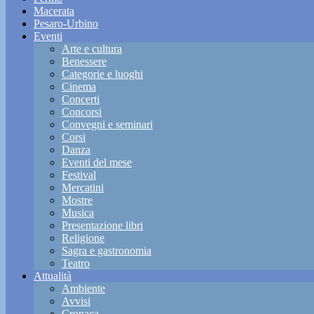
Macerata
Pesaro-Urbino
Eventi
Arte e cultura
Benessere
Categorie e luoghi
Cinema
Concerti
Concorsi
Convegni e seminari
Corsi
Danza
Eventi del mese
Festival
Mercatini
Mostre
Musica
Presentazione libri
Religione
Sagra e gastronomia
Teatro
Attualità
Ambiente
Avvisi
Cronaca