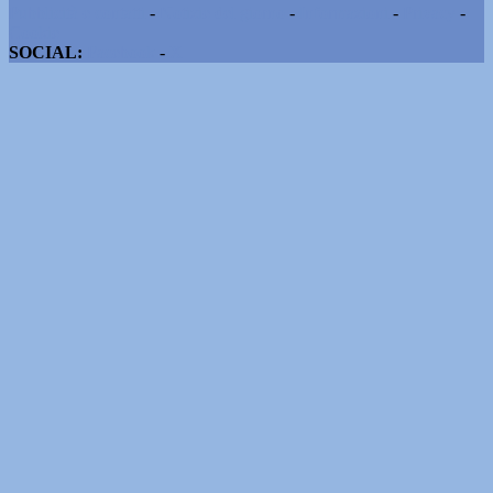
Pubblicità e contatti
-
Notizie del giorno
-
Informazioni
-
Privacy
-
Cookie
SOCIAL:
Facebook
-
X