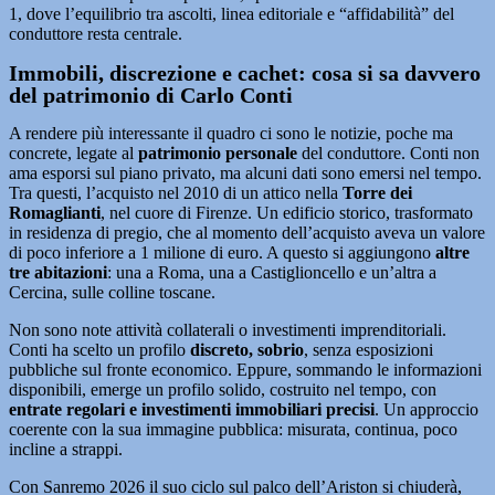
1, dove l’equilibrio tra ascolti, linea editoriale e “affidabilità” del
conduttore resta centrale.
Immobili, discrezione e cachet: cosa si sa davvero
del patrimonio di Carlo Conti
A rendere più interessante il quadro ci sono le notizie, poche ma
concrete, legate al
patrimonio personale
del conduttore. Conti non
ama esporsi sul piano privato, ma alcuni dati sono emersi nel tempo.
Tra questi, l’acquisto nel 2010 di un attico nella
Torre dei
Romaglianti
, nel cuore di Firenze. Un edificio storico, trasformato
in residenza di pregio, che al momento dell’acquisto aveva un valore
di poco inferiore a 1 milione di euro. A questo si aggiungono
altre
tre abitazioni
: una a Roma, una a Castiglioncello e un’altra a
Cercina, sulle colline toscane.
Non sono note attività collaterali o investimenti imprenditoriali.
Conti ha scelto un profilo
discreto, sobrio
, senza esposizioni
pubbliche sul fronte economico. Eppure, sommando le informazioni
disponibili, emerge un profilo solido, costruito nel tempo, con
entrate regolari e investimenti immobiliari precisi
. Un approccio
coerente con la sua immagine pubblica: misurata, continua, poco
incline a strappi.
Con Sanremo 2026 il suo ciclo sul palco dell’Ariston si chiuderà,