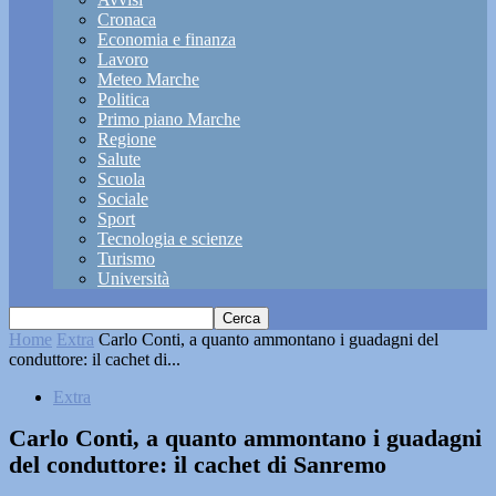
Cronaca
Economia e finanza
Lavoro
Meteo Marche
Politica
Primo piano Marche
Regione
Salute
Scuola
Sociale
Sport
Tecnologia e scienze
Turismo
Università
Home
Extra
Carlo Conti, a quanto ammontano i guadagni del
conduttore: il cachet di...
Extra
Carlo Conti, a quanto ammontano i guadagni
del conduttore: il cachet di Sanremo