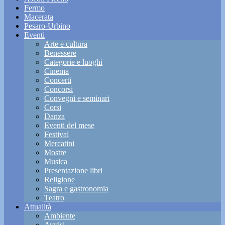
Fermo
Macerata
Pesaro-Urbino
Eventi
Arte e cultura
Benessere
Categorie e luoghi
Cinema
Concerti
Concorsi
Convegni e seminari
Corsi
Danza
Eventi del mese
Festival
Mercatini
Mostre
Musica
Presentazione libri
Religione
Sagra e gastronomia
Teatro
Attualità
Ambiente
Avvisi