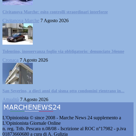
Civitanova Marche: esito controlli straordinari interforze
Civitanova Marche
7 Agosto 2026
Tolentino, inosservanza foglio via obbligatorio: denunciato 34enne
Cronaca
7 Agosto 2026
San Severino, a dieci anni dal sisma otto condomini rientrano in...
Attualità
7 Agosto 2026
L'Opinionista © since 2008 - Marche News 24 supplemento a
L'Opinionista Giornale Online
n. reg. Trib. Pescara n.08/08 - Iscrizione al ROC n°17982 - p.iva
01873660680 a cura di A. Gulizia