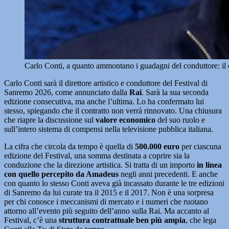
Carlo Conti, a quanto ammontano i guadagni del conduttore: il
Carlo Conti sarà il direttore artistico e conduttore del Festival di
Sanremo 2026, come annunciato dalla
Rai
. Sarà la sua seconda
edizione consecutiva, ma anche l’ultima. Lo ha confermato lui
stesso, spiegando che il contratto non verrà rinnovato. Una chiusura
che riapre la discussione sul
valore economico
del suo ruolo e
sull’intero sistema di compensi nella televisione pubblica italiana.
La cifra che circola da tempo è quella di
500.000 euro
per ciascuna
edizione del Festival, una somma destinata a coprire sia la
conduzione che la direzione artistica. Si tratta di un importo
in linea
con quello percepito da Amadeus
negli anni precedenti. E anche
con quanto lo stesso Conti aveva già incassato durante le tre edizioni
di Sanremo da lui curate tra il 2015 e il 2017. Non è una sorpresa
per chi conosce i meccanismi di mercato e i numeri che ruotano
attorno all’evento più seguito dell’anno sulla Rai. Ma accanto al
Festival, c’è una
struttura contrattuale ben più ampia
, che lega