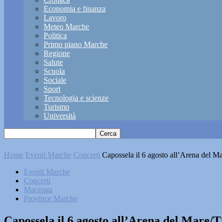
Economia e finanza
Lavoro
Meteo Marche
Politica
Primo piano Marche
Regione
Salute
Scuola
Sociale
Sport
Tecnologia e scienze
Turismo
Università
Home
Eventi Marche
Concerti
Capossela il 6 agosto all’Arena del M
Eventi Marche
Concerti
Macerata
Province Marche
Capossela il 6 agosto all’Arena del Mare/