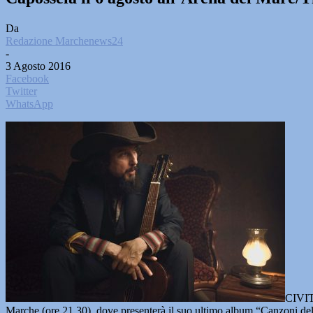
Da
Redazione Marchenews24
-
3 Agosto 2016
Facebook
Twitter
WhatsApp
CIVIT
Marche (ore 21.30), dove presenterà il suo ultimo album “Canzoni d