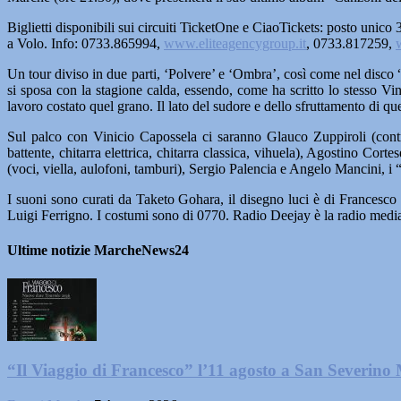
Biglietti disponibili sui circuiti TicketOne e CiaoTickets: posto unico 
a Volo. Info: 0733.865994,
www.eliteagencygroup.it
, 0733.817259,
Un tour diviso in due parti, ‘Polvere’ e ‘Ombra’, così come nel disco “
si sposa con la stagione calda, essendo, come ha scritto lo stesso Vinici
lavoro costato quel grano. Il lato del sudore e dello sfruttamento di qu
Sul palco con Vinicio Capossela ci saranno Glauco Zuppiroli (contra
battente, chitarra elettrica, chitarra classica, vihuela), Agostino 
(voci, viella, aulofoni, tamburi), Sergio Palencia e Angelo Mancini, i
I suoni sono curati da Taketo Gohara, il disegno luci è di Francesco
Luigi Ferrigno. I costumi sono di 0770. Radio Deejay è la radio media 
Ultime notizie MarcheNews24
“Il Viaggio di Francesco” l’11 agosto a San Severino