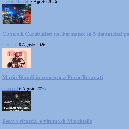
Eventi Marche
7 Agosto 2026
Controlli Carabinieri nel Fermano: in 5 denunciati per 
Cronaca
6 Agosto 2026
Mario Biondi in concerto a Porto Recanati
Concerti
6 Agosto 2026
Pesaro ricorda le vittime di Marcinelle