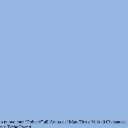
uovo tour “Polvere” all’Arena del Mare/Tiro a Volo di Civitanova
p e Tyche Eventi.