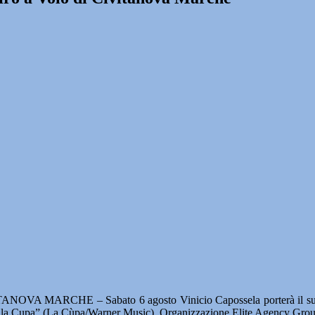
ANOVA MARCHE – Sabato 6 agosto Vinicio Capossela porterà il suo n
ella Cupa” (La Cùpa/Warner Music). Organizzazione Elite Agency Grou