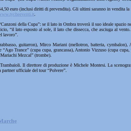
34,50 euro (inclusi diritti di prevendita). Gli ultimi saranno in vendita l
www.tycheeventi.it
.
Canzoni della Cupa”: se il lato in Ombra troverà il suo ideale spazio ne
o, “il lato esposto al sole, il lato che dissecca, che asciuga al vento. Il
el lavoro”.
bbasso, guitarron), Mirco Mariani (mellotron, batteria, cymbalon), A
Cortese “Ago Trance” (cupa cupa, grancassa), Antonio Vizzuso (cupa cup
 “Mariachi Mezcal” (trombe).
 Trambaioli. Il direttore di produzione è Michele Montesi. La scenograf
partner ufficiale del tour “Polvere”.
 Marche