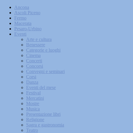
Ancona
Ascoli Piceno
Fermo
Macerata
Pesaro-Urbino
Eventi
Arte e cultura
Benessere
Categorie e luoghi
Cinema
Concerti
Concorsi
Convegni e seminari
Corsi
Danza
Eventi del mese
Festival
Mercatini
Mostre
Musica
Presentazione libri
Religione
Sagra e gastronomia
Teatro