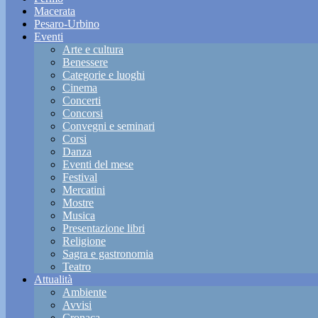
Macerata
Pesaro-Urbino
Eventi
Arte e cultura
Benessere
Categorie e luoghi
Cinema
Concerti
Concorsi
Convegni e seminari
Corsi
Danza
Eventi del mese
Festival
Mercatini
Mostre
Musica
Presentazione libri
Religione
Sagra e gastronomia
Teatro
Attualità
Ambiente
Avvisi
Cronaca