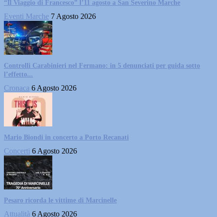
“Il Viaggio di Francesco” l’11 agosto a San Severino Marche
Eventi Marche
7 Agosto 2026
Controlli Carabinieri nel Fermano: in 5 denunciati per guida sotto
l’effetto...
Cronaca
6 Agosto 2026
Mario Biondi in concerto a Porto Recanati
Concerti
6 Agosto 2026
Pesaro ricorda le vittime di Marcinelle
Attualità
6 Agosto 2026