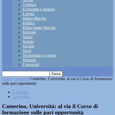
Cronaca
Economia e finanza
Lavoro
Meteo Marche
Politica
Primo piano Marche
Regione
Salute
Scuola
Sociale
Sport
Tecnologia e scienze
Turismo
Università
Home
Camerino
Camerino, Università: al via il Corso di formazione
sulle pari opportunità
Camerino
Università
Camerino, Università: al via il Corso di
formazione sulle pari opportunità