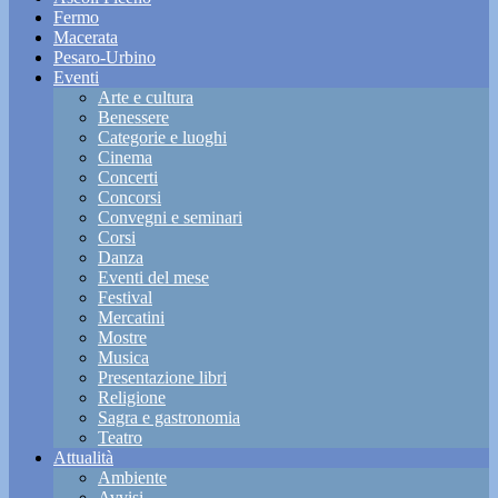
Fermo
Macerata
Pesaro-Urbino
Eventi
Arte e cultura
Benessere
Categorie e luoghi
Cinema
Concerti
Concorsi
Convegni e seminari
Corsi
Danza
Eventi del mese
Festival
Mercatini
Mostre
Musica
Presentazione libri
Religione
Sagra e gastronomia
Teatro
Attualità
Ambiente
Avvisi