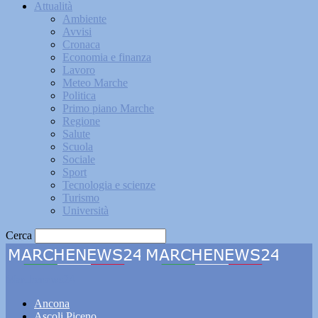
Attualità
Ambiente
Avvisi
Cronaca
Economia e finanza
Lavoro
Meteo Marche
Politica
Primo piano Marche
Regione
Salute
Scuola
Sociale
Sport
Tecnologia e scienze
Turismo
Università
Cerca
Marchenews24
Ancona
Ascoli Piceno