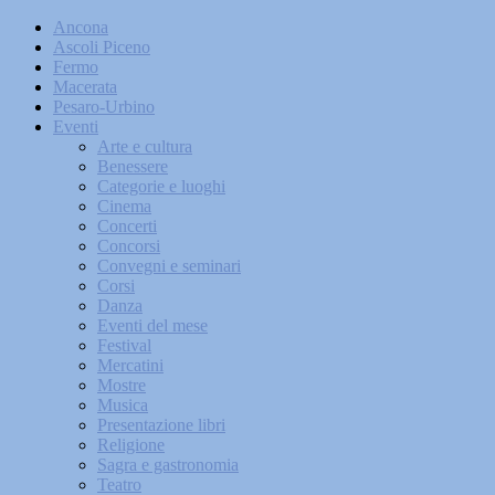
Ancona
Ascoli Piceno
Fermo
Macerata
Pesaro-Urbino
Eventi
Arte e cultura
Benessere
Categorie e luoghi
Cinema
Concerti
Concorsi
Convegni e seminari
Corsi
Danza
Eventi del mese
Festival
Mercatini
Mostre
Musica
Presentazione libri
Religione
Sagra e gastronomia
Teatro