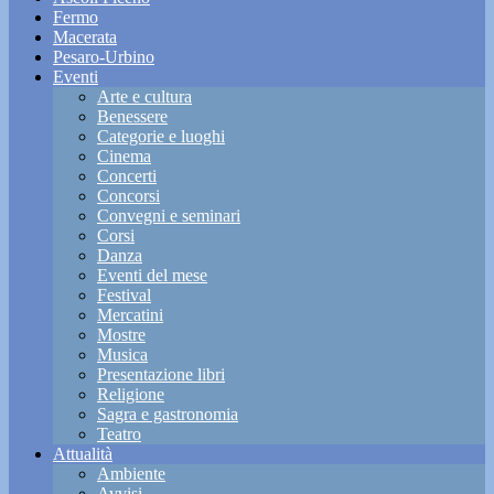
Fermo
Macerata
Pesaro-Urbino
Eventi
Arte e cultura
Benessere
Categorie e luoghi
Cinema
Concerti
Concorsi
Convegni e seminari
Corsi
Danza
Eventi del mese
Festival
Mercatini
Mostre
Musica
Presentazione libri
Religione
Sagra e gastronomia
Teatro
Attualità
Ambiente
Avvisi