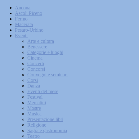
Ancona
Ascoli Piceno
Fermo
Macerata
Pesaro-Urbino
Eventi
Arte e cultura
Benessere
Categorie e luoghi
Cinema
Concerti
Concorsi
Convegni e seminari
Corsi
Danza
Eventi del mese
Festival
Mercatini
Mostre
Musica
Presentazione libri
Religione
Sagra e gastronomia
Teatro