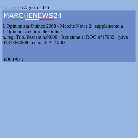
Concerti
6 Agosto 2026
L'Opinionista © since 2008 - Marche News 24 supplemento a
L'Opinionista Giornale Online
n. reg. Trib. Pescara n.08/08 - Iscrizione al ROC n°17982 - p.iva
01873660680 a cura di A. Gulizia
Pubblicità e contatti
-
Notizie del giorno
-
Informazioni
-
Privacy
-
Cookie
SOCIAL:
Facebook
-
X