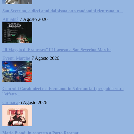
San Severino, a dieci anni dal sisma otto condomini rientrano in...
Attualità
7 Agosto 2026
“Il Viaggio di Francesco” l’11 agosto a San Severino Marche
Eventi Marche
7 Agosto 2026
Controlli Carabinieri nel Fermano: in 5 denunciati per guida sotto
l’effetto...
Cronaca
6 Agosto 2026
Mario Biondi in concerto a Porto Recanati