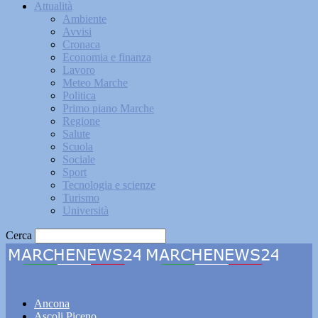
Attualità
Ambiente
Avvisi
Cronaca
Economia e finanza
Lavoro
Meteo Marche
Politica
Primo piano Marche
Regione
Salute
Scuola
Sociale
Sport
Tecnologia e scienze
Turismo
Università
Cerca
Marchenews24
Ancona
Ascoli Piceno