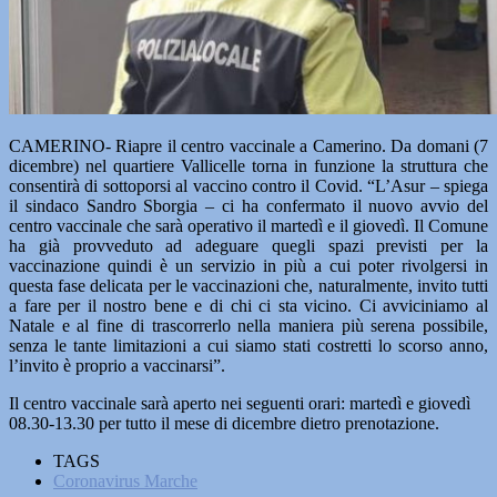
CAMERINO- Riapre il centro vaccinale a Camerino. Da domani (7
dicembre) nel quartiere Vallicelle torna in funzione la struttura che
consentirà di sottoporsi al vaccino contro il Covid. “L’Asur – spiega
il sindaco Sandro Sborgia – ci ha confermato il nuovo avvio del
centro vaccinale che sarà operativo il martedì e il giovedì. Il Comune
ha già provveduto ad adeguare quegli spazi previsti per la
vaccinazione quindi è un servizio in più a cui poter rivolgersi in
questa fase delicata per le vaccinazioni che, naturalmente, invito tutti
a fare per il nostro bene e di chi ci sta vicino. Ci avviciniamo al
Natale e al fine di trascorrerlo nella maniera più serena possibile,
senza le tante limitazioni a cui siamo stati costretti lo scorso anno,
l’invito è proprio a vaccinarsi”.
Il centro vaccinale sarà aperto nei seguenti orari: martedì e giovedì
08.30-13.30 per tutto il mese di dicembre dietro prenotazione.
TAGS
Coronavirus Marche