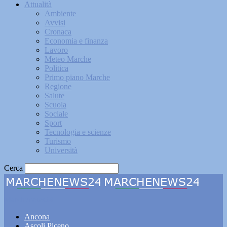
Attualità
Ambiente
Avvisi
Cronaca
Economia e finanza
Lavoro
Meteo Marche
Politica
Primo piano Marche
Regione
Salute
Scuola
Sociale
Sport
Tecnologia e scienze
Turismo
Università
Cerca
Marchenews24
Ancona
Ascoli Piceno