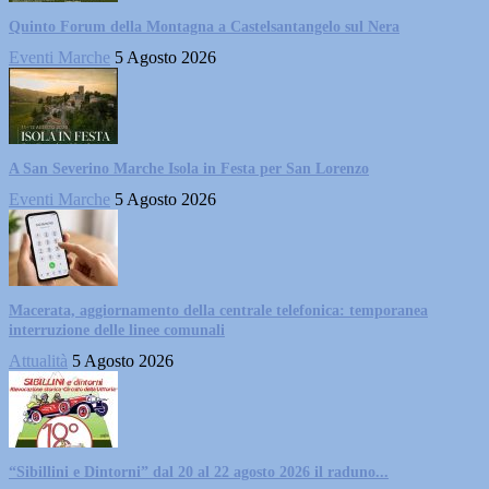
Quinto Forum della Montagna a Castelsantangelo sul Nera
Eventi Marche
5 Agosto 2026
A San Severino Marche Isola in Festa per San Lorenzo
Eventi Marche
5 Agosto 2026
Macerata, aggiornamento della centrale telefonica: temporanea
interruzione delle linee comunali
Attualità
5 Agosto 2026
“Sibillini e Dintorni” dal 20 al 22 agosto 2026 il raduno...