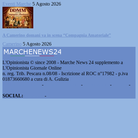
Eventi Marche
5 Agosto 2026
A Camerino domani va in scena “Compagnia Amatoriale”
Camerino
5 Agosto 2026
L'Opinionista © since 2008 - Marche News 24 supplemento a
L'Opinionista Giornale Online
n. reg. Trib. Pescara n.08/08 - Iscrizione al ROC n°17982 - p.iva
01873660680 a cura di A. Gulizia
Pubblicità e contatti
-
Notizie del giorno
-
Informazioni
-
Privacy
-
Cookie
SOCIAL:
Facebook
-
X