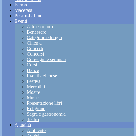
Fermo
Macerata
Pesaro-Urbino
Eventi
Arte e cultura
Benessere
Categorie e luoghi
Cinema
Concerti
Concorsi
Convegni e seminari
Corsi
Danza
Eventi del mese
Festival
Mercatini
Mostre
Musica
Presentazione libri
Religione
Sagra e gastronomia
Teatro
Attualità
Ambiente
Avvisi