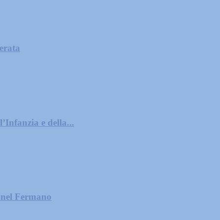
cerata
’Infanzia e della...
e nel Fermano