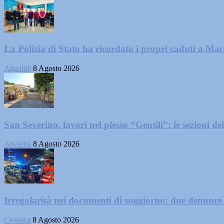
La Polizia di Stato ha ricordato i propri caduti a Ma
Attualità
8 Agosto 2026
San Severino, lavori nel plesso “Gentili”: le sezioni dell
Attualità
8 Agosto 2026
Irregolarità nei documenti di soggiorno: due denunc
Cronaca
8 Agosto 2026