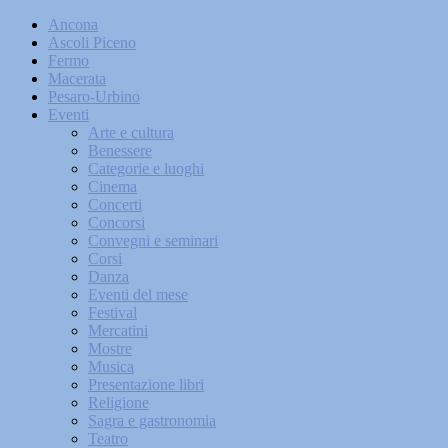
Ancona
Ascoli Piceno
Fermo
Macerata
Pesaro-Urbino
Eventi
Arte e cultura
Benessere
Categorie e luoghi
Cinema
Concerti
Concorsi
Convegni e seminari
Corsi
Danza
Eventi del mese
Festival
Mercatini
Mostre
Musica
Presentazione libri
Religione
Sagra e gastronomia
Teatro