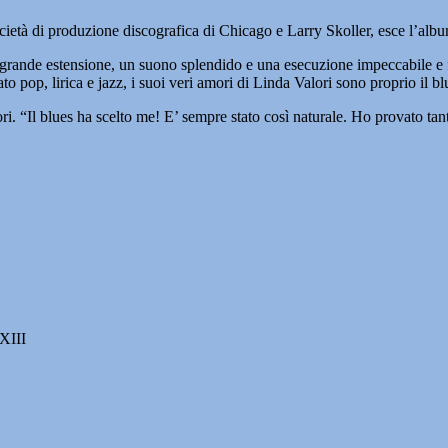
cietà di produzione discografica di Chicago e Larry Skoller, esce l’al
i grande estensione, un suono splendido e una esecuzione impeccabile e f
o pop, lirica e jazz, i suoi veri amori di Linda Valori sono proprio il b
ri. “Il blues ha scelto me! E’ sempre stato così naturale. Ho provato tant
 XIII