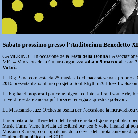
Sabato prossimo presso l’Auditorium Benedetto XII
CAMERINO – In occasione della
Festa della Donna
l’Associazione
MIC – Ministero della Cultura organizza
sabato 9 marzo
alle ore 
Valori.
La Big Band composta da 25 musicisti del maceratese nata proprio a Cam
2016 presenta il suo ultimo progetto Soul Rhythm & Blues Explosion
La big band proporrà i più coinvolgenti ed intensi brani soul e rhythm
rinverdire e dare ancora più forza ed energia a questi capolavori.
La Musicamdo Jazz Orchestra ospita per l’occasione la meravigliosa v
Linda nata a San Benedetto del Tronto è nota al grande pubblico per 
Music Farm. Viene invitata ad esibirsi per ben 6 volte innanzi ai po
Massimo Ranieri, con il quale incide la cover della nota canzone di que
Tutti quelli pubblicato nel 2010.