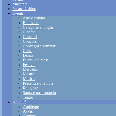
Macerata
Pesaro-Urbino
Eventi
Arte e cultura
Benessere
Categorie e luoghi
Cinema
Concerti
Concorsi
Convegni e seminari
Corsi
Danza
Eventi del mese
Festival
Mercatini
Mostre
Musica
Presentazione libri
Religione
Sagra e gastronomia
Teatro
Attualità
Ambiente
Avvisi
Cronaca