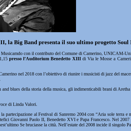
I, la Big Band presenta il suo ultimo progetto Sou
 Musicamdo con il contributo del Comune di Camerino, UNICAM-Univer
21,15
presso l’Auditorium Benedetto XIII
di Via le Mosse a Cameri
erino nel 2018 con l’obiettivo di riunire i musicisti di jazz del macera
.
 and blues della storia della musica, gli indimenticabili brani di Aret
oce di Linda Valori.
la partecipazione al Festival di Sanremo 2004 con “Aria sole terra e m
ntefici Giovanni Paolo II, Benedetto XVI e Papa Francesco. Nel 2007 p
st’ultimo Se bruciasse la città. Nell’estate del 2008 incide il singolo P