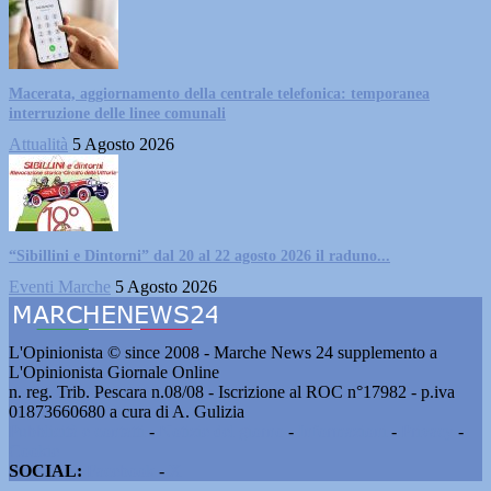
Macerata, aggiornamento della centrale telefonica: temporanea
interruzione delle linee comunali
Attualità
5 Agosto 2026
“Sibillini e Dintorni” dal 20 al 22 agosto 2026 il raduno...
Eventi Marche
5 Agosto 2026
L'Opinionista © since 2008 - Marche News 24 supplemento a
L'Opinionista Giornale Online
n. reg. Trib. Pescara n.08/08 - Iscrizione al ROC n°17982 - p.iva
01873660680 a cura di A. Gulizia
Pubblicità e contatti
-
Notizie del giorno
-
Informazioni
-
Privacy
-
Cookie
SOCIAL:
Facebook
-
X