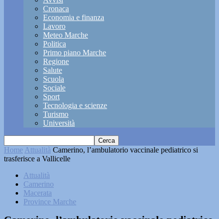
Cronaca
Economia e finanza
Lavoro
Meteo Marche
Politica
Primo piano Marche
Regione
Salute
Scuola
Sociale
Sport
Tecnologia e scienze
Turismo
Università
Home
Attualità
Camerino, l’ambulatorio vaccinale pediatrico si
trasferisce a Vallicelle
Attualità
Camerino
Macerata
Province Marche