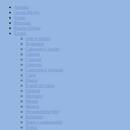
Ancona
Ascoli Piceno
Fermo
Macerata
Pesaro-Urbino
Eventi
Arte e cultura
Benessere
Categorie e luoghi
Cinema
Concerti
Concorsi
Convegni e seminari
Corsi
Danza
Eventi del mese
Festival
Mercatini
Mostre
Musica
Presentazione libri
Religione
Sagra e gastronomia
Teatro