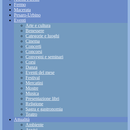
Fermo
Macerata
Pesaro-Urbino
Eventi
Arte e cultura
Benessere
Categorie e luoghi
Cinema
Concerti
Concorsi
Convegni e seminari
Corsi
Danza
Eventi del mese
Festival
Mercatini
Mostre
Musica
Presentazione libri
Religione
Sagra e gastronomia
Teatro
Attualità
Ambiente
Avvisi