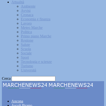
Attualità
Ambiente
Avvisi
Cronaca
Economia e finanza
Lavoro
Meteo Marche
Politica
Primo piano Marche
Regione
Salute
Scuola
Sociale
Sport
Tecnologia e scienze
Turismo
Università
Cerca
Marchenews24
Ancona
Ascoli Piceno