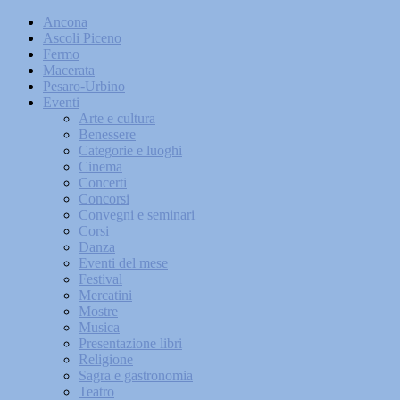
Ancona
Ascoli Piceno
Fermo
Macerata
Pesaro-Urbino
Eventi
Arte e cultura
Benessere
Categorie e luoghi
Cinema
Concerti
Concorsi
Convegni e seminari
Corsi
Danza
Eventi del mese
Festival
Mercatini
Mostre
Musica
Presentazione libri
Religione
Sagra e gastronomia
Teatro