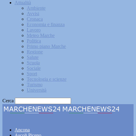
Attualità
Ambiente
Avvisi
Cronaca
Economia e finanza
Lavoro
Meteo Marche
Politica
Primo piano Marche
Regione
Salute
Scuola
Sociale
Sport
Tecnologia e scienze
Turismo
Università
Cerca
Marchenews24
Ancona
Ascoli Piceno