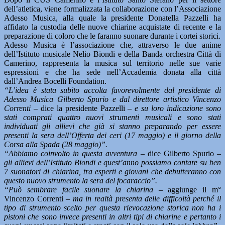
dell’atletica, viene formalizzata la collaborazione con l’Associazione
Adesso Musica, alla quale la presidente Donatella Pazzelli ha
affidato la custodia delle nuove chiarine acquistate di recente e la
preparazione di coloro che le faranno suonare durante i cortei storici.
Adesso Musica è l’associazione che, attraverso le due anime
dell’Istituto musicale Nelio Biondi e della Banda orchestra Città di
Camerino, rappresenta la musica sul territorio nelle sue varie
espressioni e che ha sede nell’Accademia donata alla città
dall’Andrea Bocelli Foundation.
“L’idea è stata subito accolta favorevolmente dal presidente di
Adesso Musica Gilberto Spurio e dal direttore artistico Vincenzo
Correnti
– dice la presidente Pazzelli –
e su loro indicazione sono
stati comprati quattro nuovi strumenti musicali e sono stati
individuati gli allievi che già si stanno preparando per essere
presenti la sera dell’Offerta dei ceri (17 maggio) e il giorno della
Corsa alla Spada (28 maggio)”.
“Abbiamo coinvolto in questa avventura –
dice Gilberto Spurio –
gli allievi dell’Istituto Biondi e quest’anno possiamo contare su ben
7 suonatori di chiarina, tra esperti e giovani che debutteranno con
questo nuovo strumento la sera del focaraccio”.
“Può sembrare facile suonare la chiarina –
aggiunge il m°
Vincenzo Correnti –
ma in realtà presenta delle difficoltà perché il
tipo di strumento scelto per questa rievocazione storica non ha i
pistoni che sono invece presenti in altri tipi di chiarine e pertanto i