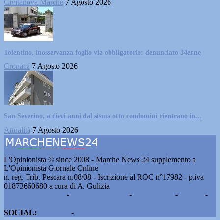
Civitanova Marche
7 Agosto 2026
Tolentino, inosservanza foglio via obbligatorio: denunciato 34enne
Cronaca
7 Agosto 2026
San Severino, a dieci anni dal sisma otto condomini rientrano in...
Attualità
7 Agosto 2026
L'Opinionista © since 2008 - Marche News 24 supplemento a
L'Opinionista Giornale Online
n. reg. Trib. Pescara n.08/08 - Iscrizione al ROC n°17982 - p.iva
01873660680 a cura di A. Gulizia
Pubblicità e contatti
-
Notizie del giorno
-
Informazioni
-
Privacy
-
Cookie
SOCIAL:
Facebook
-
X