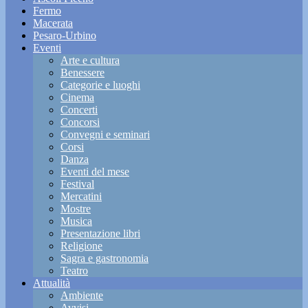
Fermo
Macerata
Pesaro-Urbino
Eventi
Arte e cultura
Benessere
Categorie e luoghi
Cinema
Concerti
Concorsi
Convegni e seminari
Corsi
Danza
Eventi del mese
Festival
Mercatini
Mostre
Musica
Presentazione libri
Religione
Sagra e gastronomia
Teatro
Attualità
Ambiente
Avvisi