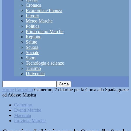
Cronaca
Economia e finanza
Lavoro
Meteo Marche
Politica
Primo piano Marche
Regione
Salute
Scuola
Sociale
Sport
Tecnologia e scienze
Turismo
Università
Home
Camerino
Camerino, 7 chiarine per la Corsa alla Spada grazie
ad Adesso Musica
Camerino
Eventi Marche
Macerata
Province Marche