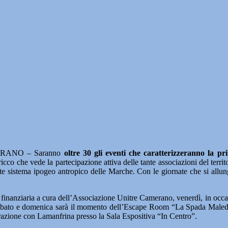
RANO – Saranno
oltre 30 gli eventi che caratterizzeranno la 
co che vede la partecipazione attiva delle tante associazioni del terri
te sistema ipogeo antropico delle Marche. Con le giornate che si allu
 finanziaria a cura dell’Associazione Unitre Camerano, venerdì, in occas
”, sabato e domenica sarà il momento dell’Escape Room “La Spada Maled
orazione con Lamanfrina presso la Sala Espositiva “In Centro”.