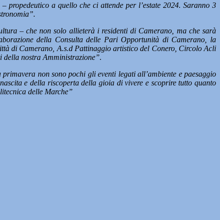
e
–
propedeutico a quello che ci attende per l’estate 2024. Saranno 3
astronomia”.
ltura
–
che non solo allieterà i residenti di Camerano, ma che sarà
llaborazione della Consulta delle Pari Opportunità di Camerano, la
tà di Camerano, A.s.d Pattinaggio artistico del Conero, Circolo Acli
i della nostra Amministrazione”.
a primavera non sono pochi gli eventi legati all’ambiente e paesaggio
ascita e della riscoperta della gioia di vivere e scoprire tutto quanto
olitecnica delle Marche”