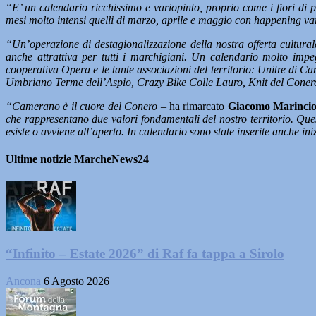
“E’ un calendario ricchissimo e variopinto, proprio come i fiori di
mesi molto intensi quelli di marzo, aprile e maggio con happening va
“Un’operazione di destagionalizzazione della nostra offerta culturale
anche attrattiva per tutti i marchigiani. Un calendario molto imp
cooperativa Opera e le tante associazioni del territorio: Unitre di
Umbriano Terme dell’Aspio, Crazy Bike Colle Lauro, Knit del Conero 
“Camerano è il cuore del Conero –
ha rimarcato
Giacomo Marincion
che rappresentano due valori fondamentali del nostro territorio. Quest
esiste o avviene all’aperto. In calendario sono state inserite anche i
Ultime notizie MarcheNews24
“Infinito – Estate 2026” di Raf fa tappa a Sirolo
Ancona
6 Agosto 2026