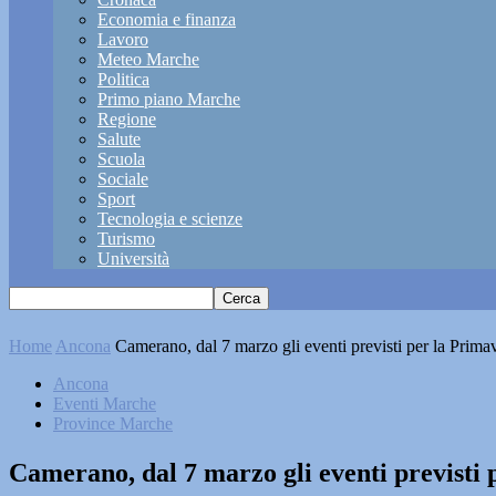
Economia e finanza
Lavoro
Meteo Marche
Politica
Primo piano Marche
Regione
Salute
Scuola
Sociale
Sport
Tecnologia e scienze
Turismo
Università
Home
Ancona
Camerano, dal 7 marzo gli eventi previsti per la Prim
Ancona
Eventi Marche
Province Marche
Camerano, dal 7 marzo gli eventi previsti