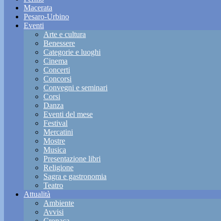
Macerata
Pesaro-Urbino
Eventi
Arte e cultura
Benessere
Categorie e luoghi
Cinema
Concerti
Concorsi
Convegni e seminari
Corsi
Danza
Eventi del mese
Festival
Mercatini
Mostre
Musica
Presentazione libri
Religione
Sagra e gastronomia
Teatro
Attualità
Ambiente
Avvisi
Cronaca