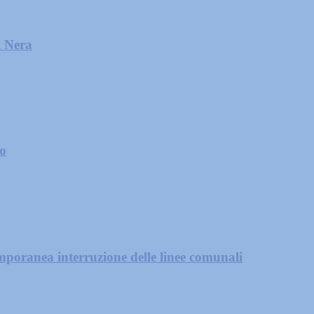
l Nera
zo
mporanea interruzione delle linee comunali