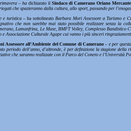
 primavera – ha
dichiarato il
Sindaco di Camerano Oriano Mercant
riegati che spazieranno dalla cultura, allo sport, passando per l’enog
 e turistica –
ha sottolineato
Barbara Mori Assessore a Turismo e Cu
egnativo che non sarebbe mai stato possibile realizzare senza la co
 Camerano, Lamanfrina, Le Muse, BMFT Volley, Complesso Bandistico Cit
e Associazione Culturale Agape cui vanno i più sinceri ringraziament
i Assessore all’Ambiente del Comune di Camerano
–
e per quest
o periodo dell’anno, d’altronde, è per definizione la stagione della rin
niziative che saranno realizzate con il Parco del Conero e l’Università P