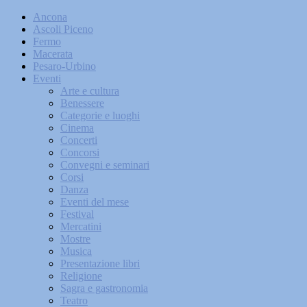
Ancona
Ascoli Piceno
Fermo
Macerata
Pesaro-Urbino
Eventi
Arte e cultura
Benessere
Categorie e luoghi
Cinema
Concerti
Concorsi
Convegni e seminari
Corsi
Danza
Eventi del mese
Festival
Mercatini
Mostre
Musica
Presentazione libri
Religione
Sagra e gastronomia
Teatro