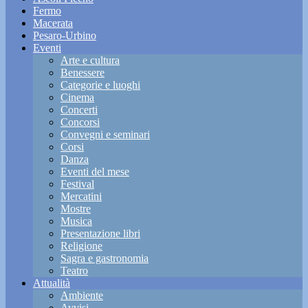
Fermo
Macerata
Pesaro-Urbino
Eventi
Arte e cultura
Benessere
Categorie e luoghi
Cinema
Concerti
Concorsi
Convegni e seminari
Corsi
Danza
Eventi del mese
Festival
Mercatini
Mostre
Musica
Presentazione libri
Religione
Sagra e gastronomia
Teatro
Attualità
Ambiente
Avvisi