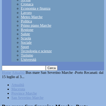
Cronaca
Economia e finanza
Lavoro
Meteo Marche
Politica
Primo piano Marche
Regione
Salute
Scuola
Sociale
Sport
Tecnologia e scienze
Turismo
Università
Home
Attualità
Bus mare San Severino Marche -Porto Recanati: dal
15 luglio al 3...
Attualità
Macerata
Province Marche
San Severino Marche