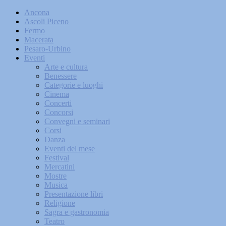
Ancona
Ascoli Piceno
Fermo
Macerata
Pesaro-Urbino
Eventi
Arte e cultura
Benessere
Categorie e luoghi
Cinema
Concerti
Concorsi
Convegni e seminari
Corsi
Danza
Eventi del mese
Festival
Mercatini
Mostre
Musica
Presentazione libri
Religione
Sagra e gastronomia
Teatro