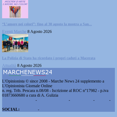
“L’amore nei colori”: fino al 30 agosto la mostra a San...
Eventi Marche
8 Agosto 2026
La Polizia di Stato ha ricordato i propri caduti a Macerata
Attualità
8 Agosto 2026
L'Opinionista © since 2008 - Marche News 24 supplemento a
L'Opinionista Giornale Online
n. reg. Trib. Pescara n.08/08 - Iscrizione al ROC n°17982 - p.iva
01873660680 a cura di A. Gulizia
Pubblicità e contatti
-
Notizie del giorno
-
Informazioni
-
Privacy
-
Cookie
SOCIAL:
Facebook
-
X