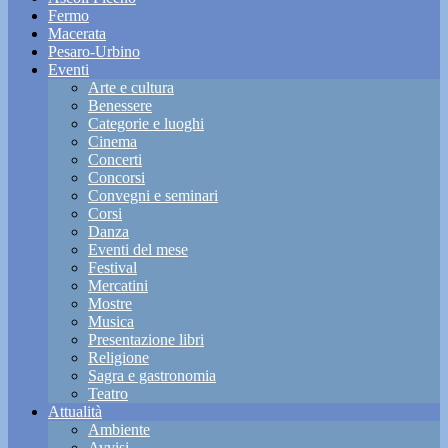
Fermo
Macerata
Pesaro-Urbino
Eventi
Arte e cultura
Benessere
Categorie e luoghi
Cinema
Concerti
Concorsi
Convegni e seminari
Corsi
Danza
Eventi del mese
Festival
Mercatini
Mostre
Musica
Presentazione libri
Religione
Sagra e gastronomia
Teatro
Attualità
Ambiente
Avvisi