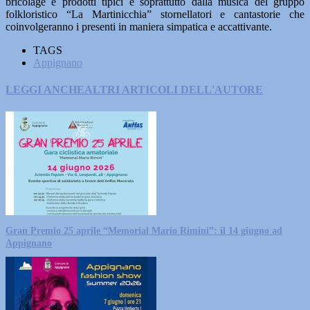
bricolage e prodotti tipici e soprattutto dalla musica del gruppo
folkloristico “La Martinicchia” stornellatori e cantastorie che
coinvolgeranno i presenti in maniera simpatica e accattivante.
TAGS
Appignano
LEGGI ANCHE
ALTRI ARTICOLI DELL'AUTORE
Gran Premio 25 aprile “Memorial Mario Rimini”: il 14 giugno ad
Appignano