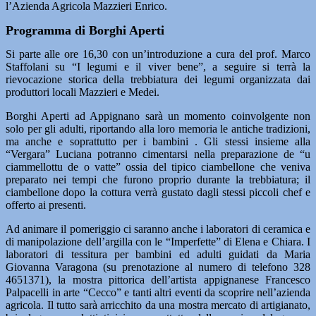
l’Azienda Agricola Mazzieri Enrico.
Programma di Borghi Aperti
Si parte alle ore 16,30 con un’introduzione a cura del prof. Marco
Staffolani su “I legumi e il viver bene”, a seguire si terrà la
rievocazione storica della trebbiatura dei legumi organizzata dai
produttori locali Mazzieri e Medei.
Borghi Aperti ad Appignano sarà un momento coinvolgente non
solo per gli adulti, riportando alla loro memoria le antiche tradizioni,
ma anche e soprattutto per i bambini . Gli stessi insieme alla
“Vergara” Luciana potranno cimentarsi nella preparazione de “u
ciammellottu de o vatte” ossia del tipico ciambellone che veniva
preparato nei tempi che furono proprio durante la trebbiatura; il
ciambellone dopo la cottura verrà gustato dagli stessi piccoli chef e
offerto ai presenti.
Ad animare il pomeriggio ci saranno anche i laboratori di ceramica e
di manipolazione dell’argilla con le “Imperfette” di Elena e Chiara. I
laboratori di tessitura per bambini ed adulti guidati da Maria
Giovanna Varagona (su prenotazione al numero di telefono 328
4651371), la mostra pittorica dell’artista appignanese Francesco
Palpacelli in arte “Cecco” e tanti altri eventi da scoprire nell’azienda
agricola. Il tutto sarà arricchito da una mostra mercato di artigianato,