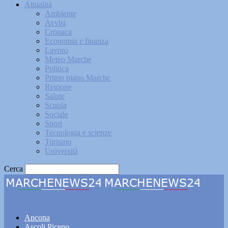
Attualità
Ambiente
Avvisi
Cronaca
Economia e finanza
Lavoro
Meteo Marche
Politica
Primo piano Marche
Regione
Salute
Scuola
Sociale
Sport
Tecnologia e scienze
Turismo
Università
Cerca
Marchenews24
Ancona
Ascoli Piceno