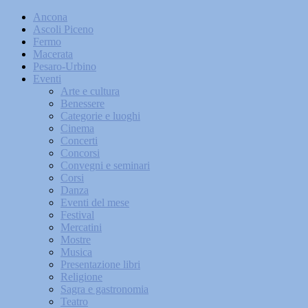
Ancona
Ascoli Piceno
Fermo
Macerata
Pesaro-Urbino
Eventi
Arte e cultura
Benessere
Categorie e luoghi
Cinema
Concerti
Concorsi
Convegni e seminari
Corsi
Danza
Eventi del mese
Festival
Mercatini
Mostre
Musica
Presentazione libri
Religione
Sagra e gastronomia
Teatro