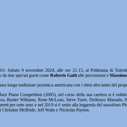
Sabato 9 novembre 2024, alle ore 21.15, al Politeama di Tolentin
ato da due special guest come
Roberto Gatti
alle percussioni e
Massimo
a lunga tradizione jazzistica americana con i ritmi afro-latini del propr
zz Piano Competition (2005), nel corso della sua carriera si è esib
Berroa, Buster Williams, Rene McLean, Steve Turre, Delfeayo Marsalis,
rett per sette anni e nel 2019 si è unito alla leggenda del sassofono P
 di Christian McBride, Jeff Watts e Nicholas Payton.