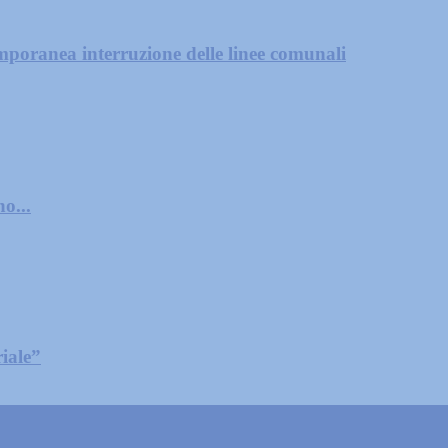
mporanea interruzione delle linee comunali
o...
iale”