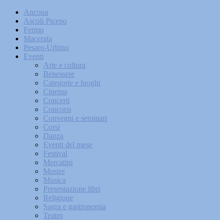
Ancona
Ascoli Piceno
Fermo
Macerata
Pesaro-Urbino
Eventi
Arte e cultura
Benessere
Categorie e luoghi
Cinema
Concerti
Concorsi
Convegni e seminari
Corsi
Danza
Eventi del mese
Festival
Mercatini
Mostre
Musica
Presentazione libri
Religione
Sagra e gastronomia
Teatro