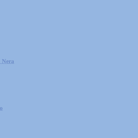
l Nera
zo