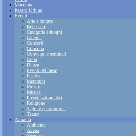
Macerata
Pesaro-Urbino
Eventi
Arte e cultura
Benessere
Categorie e luoghi
Cinema
Concerti
Concorsi
Convegni e seminari
Corsi
Danza
Eventi del mese
Festival
Mercatini
Mostre
Musica
Presentazione libri
Religione
Sagra e gastronomia
Teatro
Attualità
Ambiente
Avvisi
Cronaca