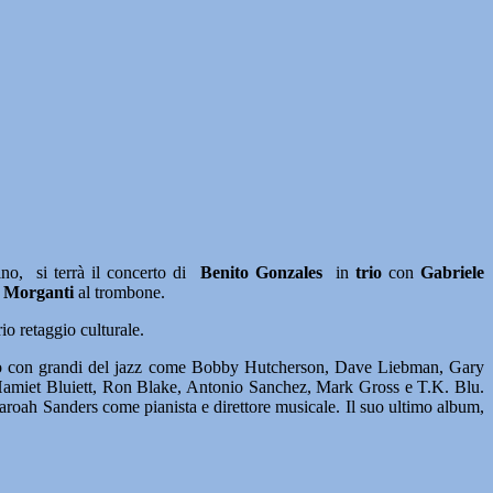
o, si terrà il concerto di
Benito Gonzales
in
trio
con
Gabriele
 Morganti
al trombone.
io retaggio culturale.
ito con grandi del jazz come Bobby Hutcherson, Dave Liebman, Gary
 Hamiet Bluiett, Ron Blake, Antonio Sanchez, Mark Gross e T.K. Blu.
haroah Sanders come pianista e direttore musicale. Il suo ultimo album,