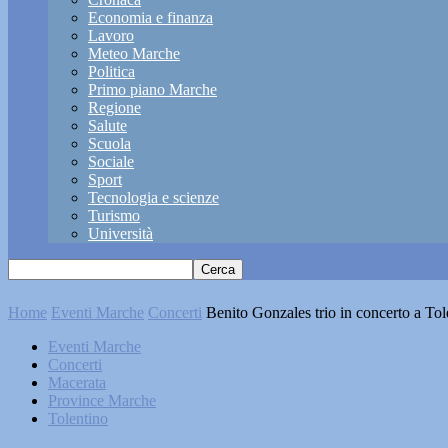
Economia e finanza
Lavoro
Meteo Marche
Politica
Primo piano Marche
Regione
Salute
Scuola
Sociale
Sport
Tecnologia e scienze
Turismo
Università
Home
Eventi Marche
Concerti
Benito Gonzales trio in concerto a To
Eventi Marche
Concerti
Macerata
Province Marche
Tolentino