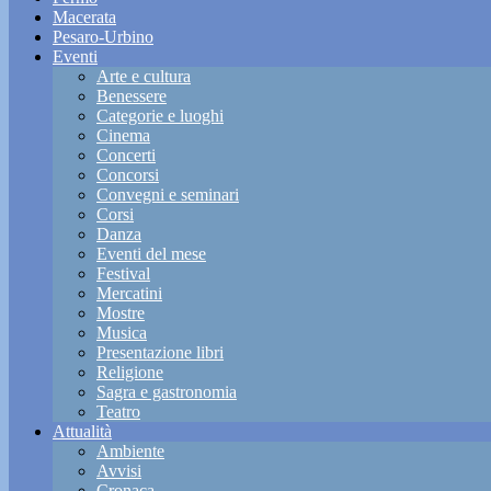
Macerata
Pesaro-Urbino
Eventi
Arte e cultura
Benessere
Categorie e luoghi
Cinema
Concerti
Concorsi
Convegni e seminari
Corsi
Danza
Eventi del mese
Festival
Mercatini
Mostre
Musica
Presentazione libri
Religione
Sagra e gastronomia
Teatro
Attualità
Ambiente
Avvisi
Cronaca