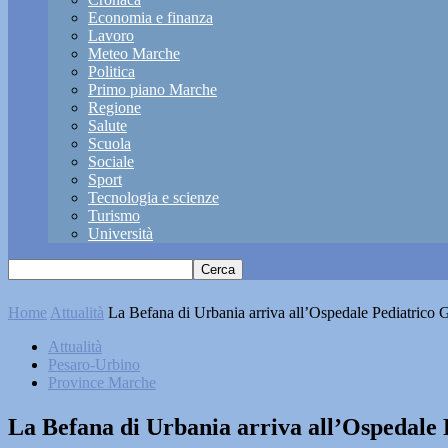
Economia e finanza
Lavoro
Meteo Marche
Politica
Primo piano Marche
Regione
Salute
Scuola
Sociale
Sport
Tecnologia e scienze
Turismo
Università
Home
Attualità
La Befana di Urbania arriva all’Ospedale Pediatrico 
Attualità
Pesaro-Urbino
Province Marche
La Befana di Urbania arriva all’Ospedale 