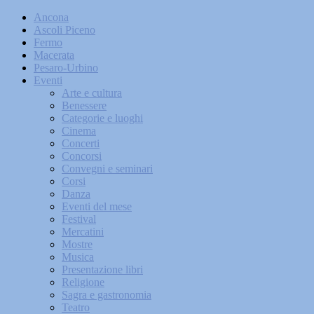
Ancona
Ascoli Piceno
Fermo
Macerata
Pesaro-Urbino
Eventi
Arte e cultura
Benessere
Categorie e luoghi
Cinema
Concerti
Concorsi
Convegni e seminari
Corsi
Danza
Eventi del mese
Festival
Mercatini
Mostre
Musica
Presentazione libri
Religione
Sagra e gastronomia
Teatro