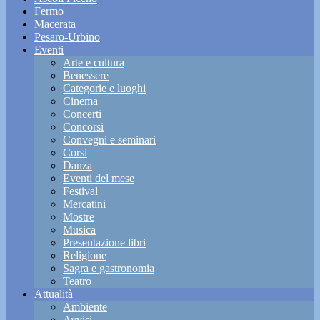
Fermo
Macerata
Pesaro-Urbino
Eventi
Arte e cultura
Benessere
Categorie e luoghi
Cinema
Concerti
Concorsi
Convegni e seminari
Corsi
Danza
Eventi del mese
Festival
Mercatini
Mostre
Musica
Presentazione libri
Religione
Sagra e gastronomia
Teatro
Attualità
Ambiente
Avvisi