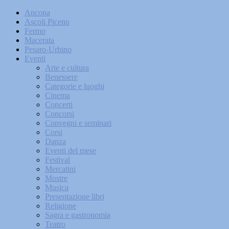
Ancona
Ascoli Piceno
Fermo
Macerata
Pesaro-Urbino
Eventi
Arte e cultura
Benessere
Categorie e luoghi
Cinema
Concerti
Concorsi
Convegni e seminari
Corsi
Danza
Eventi del mese
Festival
Mercatini
Mostre
Musica
Presentazione libri
Religione
Sagra e gastronomia
Teatro