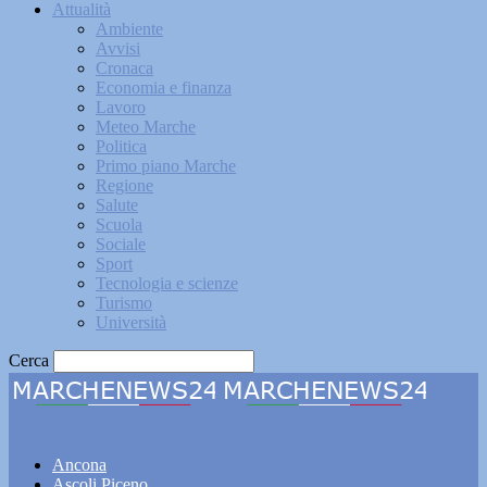
Attualità
Ambiente
Avvisi
Cronaca
Economia e finanza
Lavoro
Meteo Marche
Politica
Primo piano Marche
Regione
Salute
Scuola
Sociale
Sport
Tecnologia e scienze
Turismo
Università
Cerca
Marchenews24
Ancona
Ascoli Piceno