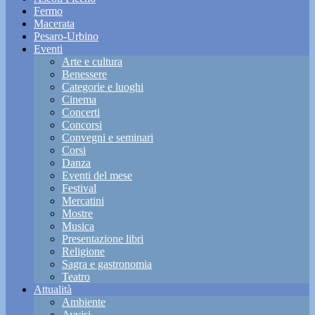
Fermo
Macerata
Pesaro-Urbino
Eventi
Arte e cultura
Benessere
Categorie e luoghi
Cinema
Concerti
Concorsi
Convegni e seminari
Corsi
Danza
Eventi del mese
Festival
Mercatini
Mostre
Musica
Presentazione libri
Religione
Sagra e gastronomia
Teatro
Attualità
Ambiente
Avvisi