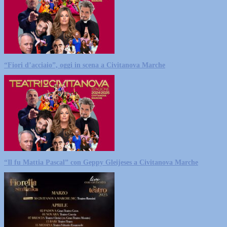
“Fiori d’acciaio”, oggi in scena a Civitanova Marche
“Il fu Mattia Pascal” con Geppy Gleijeses a Civitanova Marche