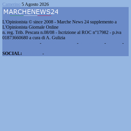
Camerino
5 Agosto 2026
L'Opinionista © since 2008 - Marche News 24 supplemento a
L'Opinionista Giornale Online
n. reg. Trib. Pescara n.08/08 - Iscrizione al ROC n°17982 - p.iva
01873660680 a cura di A. Gulizia
Pubblicità e contatti
-
Notizie del giorno
-
Informazioni
-
Privacy
-
Cookie
SOCIAL:
Facebook
-
X