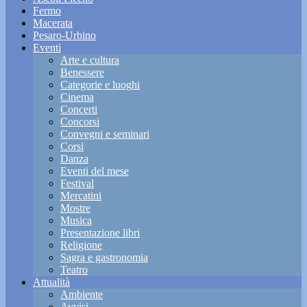
Fermo
Macerata
Pesaro-Urbino
Eventi
Arte e cultura
Benessere
Categorie e luoghi
Cinema
Concerti
Concorsi
Convegni e seminari
Corsi
Danza
Eventi del mese
Festival
Mercatini
Mostre
Musica
Presentazione libri
Religione
Sagra e gastronomia
Teatro
Attualità
Ambiente
Avvisi