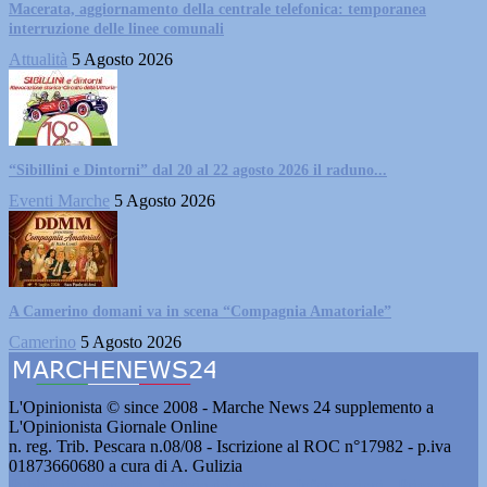
Macerata, aggiornamento della centrale telefonica: temporanea
interruzione delle linee comunali
Attualità
5 Agosto 2026
“Sibillini e Dintorni” dal 20 al 22 agosto 2026 il raduno...
Eventi Marche
5 Agosto 2026
A Camerino domani va in scena “Compagnia Amatoriale”
Camerino
5 Agosto 2026
L'Opinionista © since 2008 - Marche News 24 supplemento a
L'Opinionista Giornale Online
n. reg. Trib. Pescara n.08/08 - Iscrizione al ROC n°17982 - p.iva
01873660680 a cura di A. Gulizia
Pubblicità e contatti
-
Notizie del giorno
-
Informazioni
-
Privacy
-