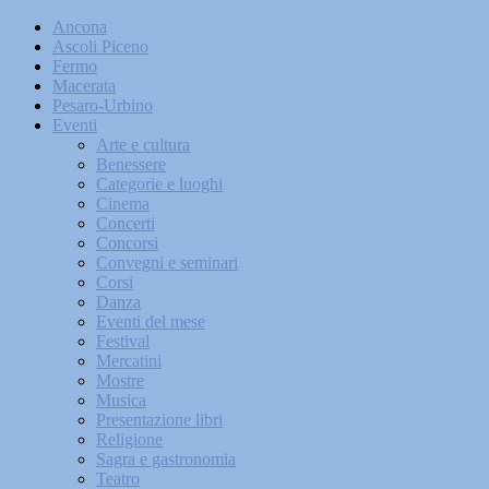
Ancona
Ascoli Piceno
Fermo
Macerata
Pesaro-Urbino
Eventi
Arte e cultura
Benessere
Categorie e luoghi
Cinema
Concerti
Concorsi
Convegni e seminari
Corsi
Danza
Eventi del mese
Festival
Mercatini
Mostre
Musica
Presentazione libri
Religione
Sagra e gastronomia
Teatro