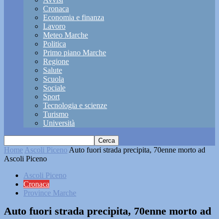
Cronaca
Economia e finanza
Lavoro
Meteo Marche
Politica
Primo piano Marche
Regione
Salute
Scuola
Sociale
Sport
Tecnologia e scienze
Turismo
Università
Home
Ascoli Piceno
Auto fuori strada precipita, 70enne morto ad
Ascoli Piceno
Ascoli Piceno
Cronaca
Province Marche
Auto fuori strada precipita, 70enne morto ad