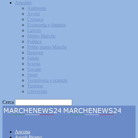
Attualità
Ambiente
Avvisi
Cronaca
Economia e finanza
Lavoro
Meteo Marche
Politica
Primo piano Marche
Regione
Salute
Scuola
Sociale
Sport
Tecnologia e scienze
Turismo
Università
Cerca
Marchenews24
Ancona
Ascoli Piceno