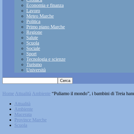
Economia e finanza
Lavoro
Meteo Marche
Politica
Primo piano Marche
Regione
Salute
Scuola
Sociale
Sport
Tecnologia e scienze
Turismo
Università
Home
Attualità
Ambiente
“Puliamo il mondo”, i bambini di Treia hann
Attualità
Ambiente
Macerata
Province Marche
Scuola