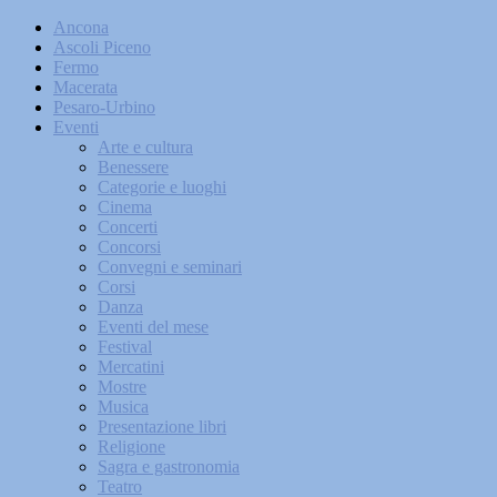
Ancona
Ascoli Piceno
Fermo
Macerata
Pesaro-Urbino
Eventi
Arte e cultura
Benessere
Categorie e luoghi
Cinema
Concerti
Concorsi
Convegni e seminari
Corsi
Danza
Eventi del mese
Festival
Mercatini
Mostre
Musica
Presentazione libri
Religione
Sagra e gastronomia
Teatro