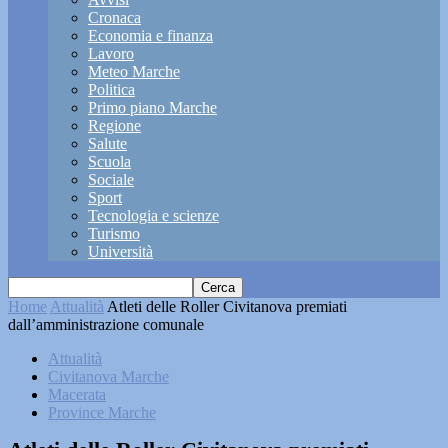
Cronaca
Economia e finanza
Lavoro
Meteo Marche
Politica
Primo piano Marche
Regione
Salute
Scuola
Sociale
Sport
Tecnologia e scienze
Turismo
Università
Home
Attualità
Atleti delle Roller Civitanova premiati
dall’amministrazione comunale
Attualità
Civitanova Marche
Macerata
Province Marche