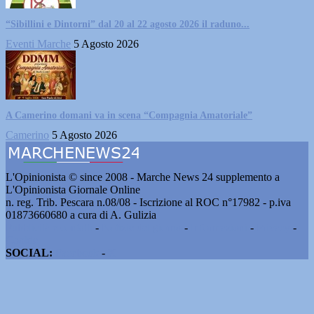
“Sibillini e Dintorni” dal 20 al 22 agosto 2026 il raduno...
Eventi Marche
5 Agosto 2026
A Camerino domani va in scena “Compagnia Amatoriale”
Camerino
5 Agosto 2026
L'Opinionista © since 2008 - Marche News 24 supplemento a
L'Opinionista Giornale Online
n. reg. Trib. Pescara n.08/08 - Iscrizione al ROC n°17982 - p.iva
01873660680 a cura di A. Gulizia
Pubblicità e contatti
-
Notizie del giorno
-
Informazioni
-
Privacy
-
Cookie
SOCIAL:
Facebook
-
X