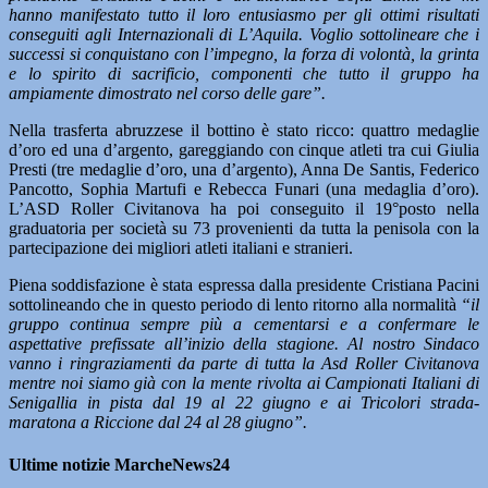
hanno manifestato tutto il loro entusiasmo per gli ottimi risultati
conseguiti agli Internazionali di L’Aquila. Voglio sottolineare che i
successi si conquistano con l’impegno, la forza di volontà, la grinta
e lo spirito di sacrificio, componenti che tutto il gruppo ha
ampiamente dimostrato nel corso delle gare”.
Nella trasferta abruzzese il bottino è stato ricco: quattro medaglie
d’oro ed una d’argento, gareggiando con cinque atleti tra cui Giulia
Presti (tre medaglie d’oro, una d’argento), Anna De Santis, Federico
Pancotto, Sophia Martufi e Rebecca Funari (una medaglia d’oro).
L’ASD Roller Civitanova ha poi conseguito il 19°posto nella
graduatoria per società su 73 provenienti da tutta la penisola con la
partecipazione dei migliori atleti italiani e stranieri.
Piena soddisfazione è stata espressa dalla presidente Cristiana Pacini
sottolineando che in questo periodo di lento ritorno alla normalità
“il
gruppo continua sempre più a cementarsi e a confermare le
aspettative prefissate all’inizio della stagione. Al nostro Sindaco
vanno i ringraziamenti da parte di tutta la Asd Roller Civitanova
mentre noi siamo già con la mente rivolta ai Campionati Italiani di
Senigallia in pista dal 19 al 22 giugno e ai Tricolori strada-
maratona a Riccione dal 24 al 28 giugno”.
Ultime notizie MarcheNews24