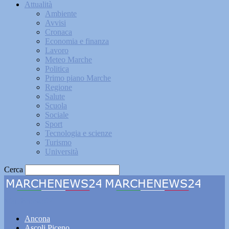
Attualità
Ambiente
Avvisi
Cronaca
Economia e finanza
Lavoro
Meteo Marche
Politica
Primo piano Marche
Regione
Salute
Scuola
Sociale
Sport
Tecnologia e scienze
Turismo
Università
Cerca
Marchenews24
Ancona
Ascoli Piceno