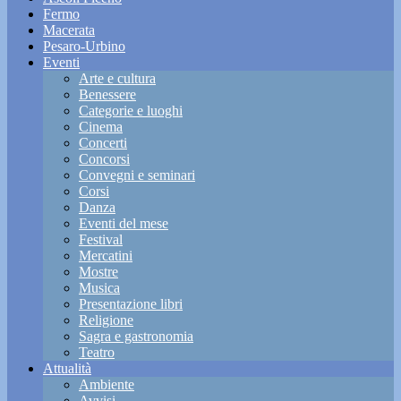
Fermo
Macerata
Pesaro-Urbino
Eventi
Arte e cultura
Benessere
Categorie e luoghi
Cinema
Concerti
Concorsi
Convegni e seminari
Corsi
Danza
Eventi del mese
Festival
Mercatini
Mostre
Musica
Presentazione libri
Religione
Sagra e gastronomia
Teatro
Attualità
Ambiente
Avvisi