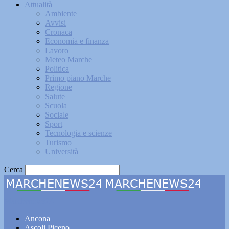
Attualità
Ambiente
Avvisi
Cronaca
Economia e finanza
Lavoro
Meteo Marche
Politica
Primo piano Marche
Regione
Salute
Scuola
Sociale
Sport
Tecnologia e scienze
Turismo
Università
Cerca
Marchenews24
Ancona
Ascoli Piceno