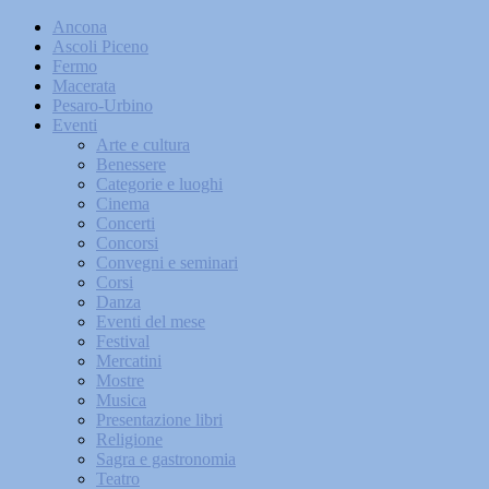
Ancona
Ascoli Piceno
Fermo
Macerata
Pesaro-Urbino
Eventi
Arte e cultura
Benessere
Categorie e luoghi
Cinema
Concerti
Concorsi
Convegni e seminari
Corsi
Danza
Eventi del mese
Festival
Mercatini
Mostre
Musica
Presentazione libri
Religione
Sagra e gastronomia
Teatro