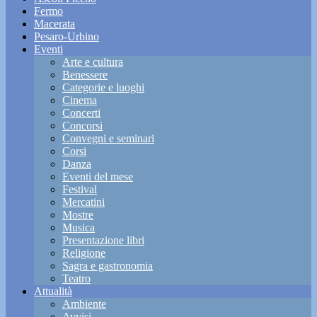
Fermo
Macerata
Pesaro-Urbino
Eventi
Arte e cultura
Benessere
Categorie e luoghi
Cinema
Concerti
Concorsi
Convegni e seminari
Corsi
Danza
Eventi del mese
Festival
Mercatini
Mostre
Musica
Presentazione libri
Religione
Sagra e gastronomia
Teatro
Attualità
Ambiente
Avvisi