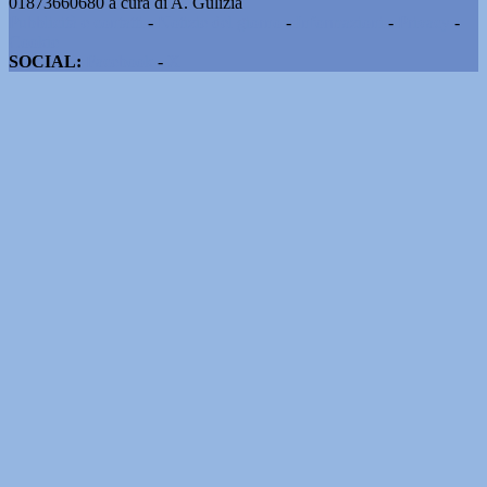
01873660680 a cura di A. Gulizia
Pubblicità e contatti
-
Notizie del giorno
-
Informazioni
-
Privacy
-
Cookie
SOCIAL:
Facebook
-
X