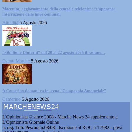
Macerata, aggiornamento della centrale telefonica: temporanea
interruzione delle linee comunali
Attualità
5 Agosto 2026
“Sibillini e Dintorni” dal 20 al 22 agosto 2026 il raduno...
Eventi Marche
5 Agosto 2026
A Camerino domani va in scena “Compagnia Amatoriale”
Camerino
5 Agosto 2026
L'Opinionista © since 2008 - Marche News 24 supplemento a
L'Opinionista Giornale Online
n. reg. Trib. Pescara n.08/08 - Iscrizione al ROC n°17982 - p.iva