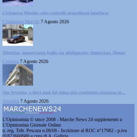
Civitanova Marche: esito controlli straordinari interforze
Civitanova Marche
7 Agosto 2026
Tolentino, inosservanza foglio via obbligatorio: denunciato 34enne
Cronaca
7 Agosto 2026
San Severino, a dieci anni dal sisma otto condomini rientrano in...
Attualità
7 Agosto 2026
L'Opinionista © since 2008 - Marche News 24 supplemento a
L'Opinionista Giornale Online
n. reg. Trib. Pescara n.08/08 - Iscrizione al ROC n°17982 - p.iva
01873660680 a cura di A. Gulizia