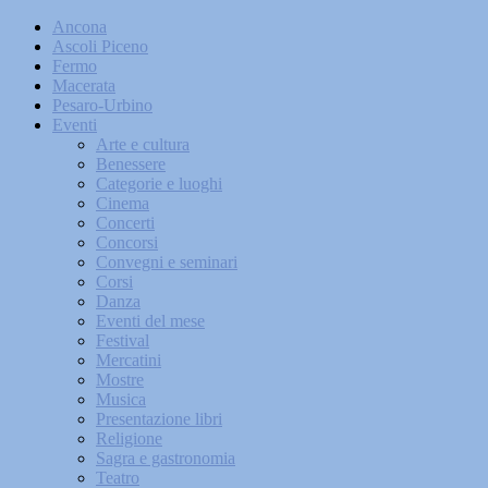
Ancona
Ascoli Piceno
Fermo
Macerata
Pesaro-Urbino
Eventi
Arte e cultura
Benessere
Categorie e luoghi
Cinema
Concerti
Concorsi
Convegni e seminari
Corsi
Danza
Eventi del mese
Festival
Mercatini
Mostre
Musica
Presentazione libri
Religione
Sagra e gastronomia
Teatro