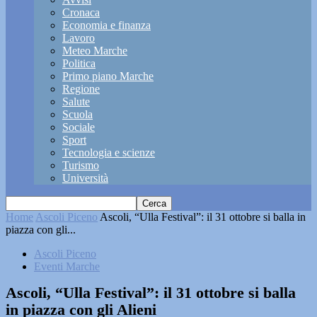
Cronaca
Economia e finanza
Lavoro
Meteo Marche
Politica
Primo piano Marche
Regione
Salute
Scuola
Sociale
Sport
Tecnologia e scienze
Turismo
Università
Home
Ascoli Piceno
Ascoli, “Ulla Festival”: il 31 ottobre si balla in
piazza con gli...
Ascoli Piceno
Eventi Marche
Ascoli, “Ulla Festival”: il 31 ottobre si balla
in piazza con gli Alieni