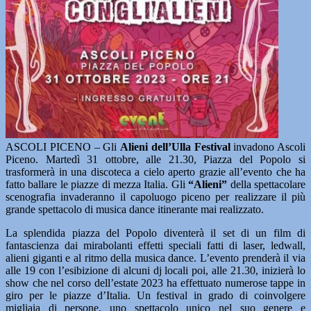
ASCOLI PICENO – Gli
Alieni dell’Ulla Festival
invadono Ascoli
Piceno. Martedì 31 ottobre, alle 21.30, Piazza del Popolo si
trasformerà in una discoteca a cielo aperto grazie all’evento che ha
fatto ballare le piazze di mezza Italia. Gli
“Alieni”
della spettacolare
scenografia invaderanno il capoluogo piceno per realizzare il più
grande spettacolo di musica dance itinerante mai realizzato.
La splendida piazza del Popolo diventerà il set di un film di
fantascienza dai mirabolanti effetti speciali fatti di laser, ledwall,
alieni giganti e al ritmo della musica dance. L’evento prenderà il via
alle 19 con l’esibizione di alcuni dj locali poi, alle 21.30, inizierà lo
show che nel corso dell’estate 2023 ha effettuato numerose tappe in
giro per le piazze d’Italia. Un festival in grado di coinvolgere
migliaia di persone, uno spettacolo unico nel suo genere e