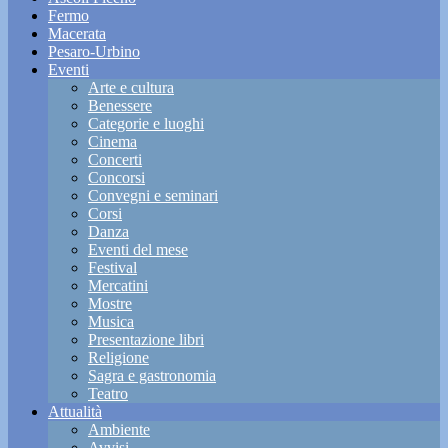
Fermo
Macerata
Pesaro-Urbino
Eventi
Arte e cultura
Benessere
Categorie e luoghi
Cinema
Concerti
Concorsi
Convegni e seminari
Corsi
Danza
Eventi del mese
Festival
Mercatini
Mostre
Musica
Presentazione libri
Religione
Sagra e gastronomia
Teatro
Attualità
Ambiente
Avvisi