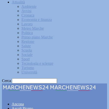
Attualità
Ambiente
Avvisi
Cronaca
Economia e finanza
Lavoro
Meteo Marche
Politica
Primo piano Marche
Regione
Salute
Scuola
Sociale
Sport
Tecnologia e scienze
Turismo
Università
Cerca
Marchenews24
Ancona
Ascoli Piceno