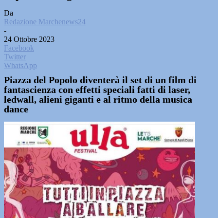
Da
Redazione Marchenews24
-
24 Ottobre 2023
Facebook
Twitter
WhatsApp
Piazza del Popolo diventerà il set di un film di
fantascienza con effetti speciali fatti di laser,
ledwall, alieni giganti e al ritmo della musica
dance