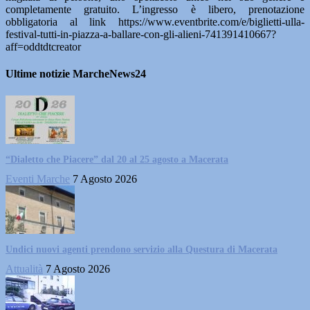
completamente gratuito. L’ingresso è libero, prenotazione
obbligatoria al link https://www.eventbrite.com/e/biglietti-ulla-
festival-tutti-in-piazza-a-ballare-con-gli-alieni-741391410667?
aff=oddtdtcreator
Ultime notizie MarcheNews24
“Dialetto che Piacere” dal 20 al 25 agosto a Macerata
Eventi Marche
7 Agosto 2026
Undici nuovi agenti prendono servizio alla Questura di Macerata
Attualità
7 Agosto 2026