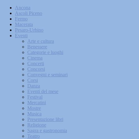
Ancona
Ascoli Piceno
Fermo
Macerata
Pesaro-Urbino
Eventi
Arte e cultura
Benessere
Categorie e luoghi
Cinema
Concerti
Concorsi
Convegni e seminari
Corsi
Danza
Eventi del mese
Festival
Mercatini
Mostre
Musica
Presentazione libri
Religione
Sagra e gastronomia
Teatro