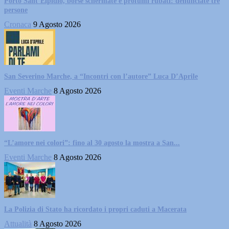
Porto Sant’Elpidio, borse schermate e profumi rubati: denunciate tre
persone
Cronaca
9 Agosto 2026
San Severino Marche, a “Incontri con l’autore” Luca D’Aprile
Eventi Marche
8 Agosto 2026
“L’amore nei colori”: fino al 30 agosto la mostra a San...
Eventi Marche
8 Agosto 2026
La Polizia di Stato ha ricordato i propri caduti a Macerata
Attualità
8 Agosto 2026