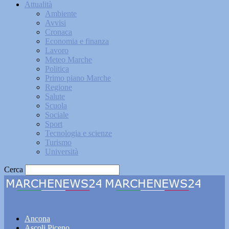
Attualità
Ambiente
Avvisi
Cronaca
Economia e finanza
Lavoro
Meteo Marche
Politica
Primo piano Marche
Regione
Salute
Scuola
Sociale
Sport
Tecnologia e scienze
Turismo
Università
Cerca
Marchenews24
Ancona
Ascoli Piceno