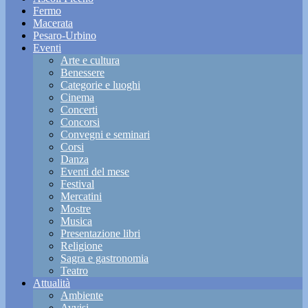
Fermo
Macerata
Pesaro-Urbino
Eventi
Arte e cultura
Benessere
Categorie e luoghi
Cinema
Concerti
Concorsi
Convegni e seminari
Corsi
Danza
Eventi del mese
Festival
Mercatini
Mostre
Musica
Presentazione libri
Religione
Sagra e gastronomia
Teatro
Attualità
Ambiente
Avvisi