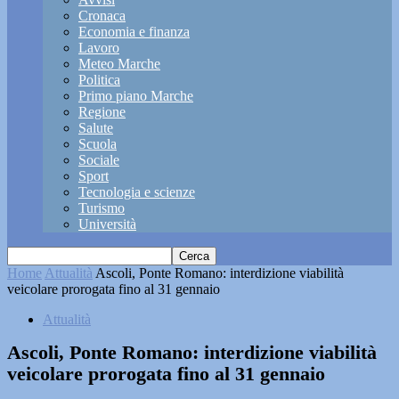
Cronaca
Economia e finanza
Lavoro
Meteo Marche
Politica
Primo piano Marche
Regione
Salute
Scuola
Sociale
Sport
Tecnologia e scienze
Turismo
Università
Home
Attualità
Ascoli, Ponte Romano: interdizione viabilità
veicolare prorogata fino al 31 gennaio
Attualità
Ascoli, Ponte Romano: interdizione viabilità
veicolare prorogata fino al 31 gennaio