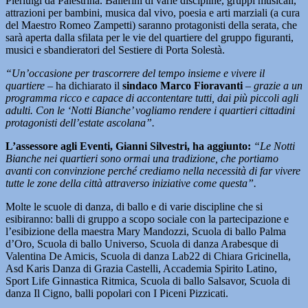
Pierluigi da Palestrina. Ballerini di varie discipline, gruppi musicali,
attrazioni per bambini, musica dal vivo, poesia e arti marziali (a cura
del Maestro Romeo Zampetti) saranno protagonisti della serata, che
sarà aperta dalla sfilata per le vie del quartiere del gruppo figuranti,
musici e sbandieratori del Sestiere di Porta Solestà.
“Un’occasione per trascorrere del tempo insieme e vivere il
quartiere
– ha dichiarato il
sindaco Marco Fioravanti
–
grazie a un
programma ricco e capace di accontentare tutti, dai più piccoli agli
adulti. Con le ‘Notti Bianche’ vogliamo rendere i quartieri cittadini
protagonisti dell’estate ascolana”.
L’assessore agli Eventi, Gianni Silvestri, ha aggiunto:
“Le Notti
Bianche nei quartieri sono ormai una tradizione, che portiamo
avanti con convinzione perché crediamo nella necessità di far vivere
tutte le zone della città attraverso iniziative come questa”.
Molte le scuole di danza, di ballo e di varie discipline che si
esibiranno: balli di gruppo a scopo sociale con la partecipazione e
l’esibizione della maestra Mary Mandozzi, Scuola di ballo Palma
d’Oro, Scuola di ballo Universo, Scuola di danza Arabesque di
Valentina De Amicis, Scuola di danza Lab22 di Chiara Gricinella,
Asd Karis Danza di Grazia Castelli, Accademia Spirito Latino,
Sport Life Ginnastica Ritmica, Scuola di ballo Salsavor, Scuola di
danza Il Cigno, balli popolari con I Piceni Pizzicati.