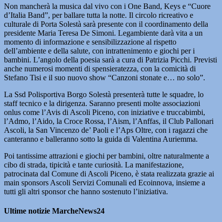
Non mancherà la musica dal vivo con i One Band, Keys e “Cuore
d’Italia Band”, per ballare tutta la notte. Il circolo ricreativo e
culturale di Porta Solestà sarà presente con il coordinamento della
presidente Maria Teresa De Simoni. Legambiente darà vita a un
momento di informazione e sensibilizzazione al rispetto
dell’ambiente e della salute, con intrattenimento e giochi per i
bambini. L’angolo della poesia sarà a cura di Patrizia Picchi. Previsti
anche numerosi momenti di spensieratezza, con la comicità di
Stefano Tisi e il suo nuovo show “Canzoni stonate e… no solo”.
La Ssd Polisportiva Borgo Solestà presenterà tutte le squadre, lo
staff tecnico e la dirigenza. Saranno presenti molte associazioni
onlus come l’Avis di Ascoli Piceno, con iniziative e truccabimbi,
l’Admo, l’Aido, la Croce Rossa, l’Aism, l’Anffas, il Club Pallonari
Ascoli, la San Vincenzo de’ Paoli e l’Aps Oltre, con i ragazzi che
canteranno e balleranno sotto la guida di Valentina Auriemma.
Poi tantissime attrazioni e giochi per bambini, oltre naturalmente a
cibo di strada, tipicità e tante curiosità. La manifestazione,
patrocinata dal Comune di Ascoli Piceno, è stata realizzata grazie ai
main sponsors Ascoli Servizi Comunali ed Ecoinnova, insieme a
tutti gli altri sponsor che hanno sostenuto l’iniziativa.
Ultime notizie MarcheNews24