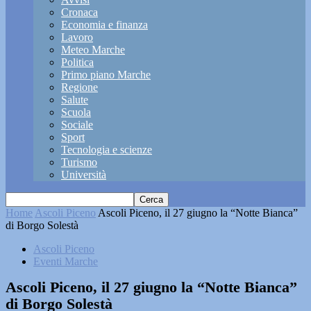
Cronaca
Economia e finanza
Lavoro
Meteo Marche
Politica
Primo piano Marche
Regione
Salute
Scuola
Sociale
Sport
Tecnologia e scienze
Turismo
Università
Home
Ascoli Piceno
Ascoli Piceno, il 27 giugno la “Notte Bianca”
di Borgo Solestà
Ascoli Piceno
Eventi Marche
Ascoli Piceno, il 27 giugno la “Notte Bianca”
di Borgo Solestà