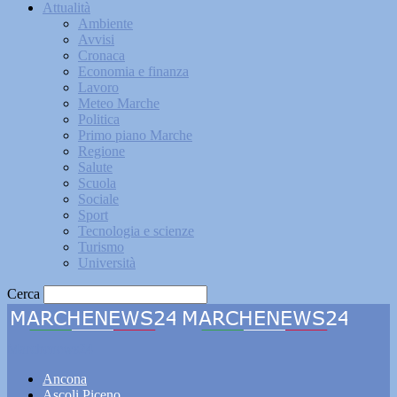
Attualità
Ambiente
Avvisi
Cronaca
Economia e finanza
Lavoro
Meteo Marche
Politica
Primo piano Marche
Regione
Salute
Scuola
Sociale
Sport
Tecnologia e scienze
Turismo
Università
Cerca
Marchenews24
Ancona
Ascoli Piceno