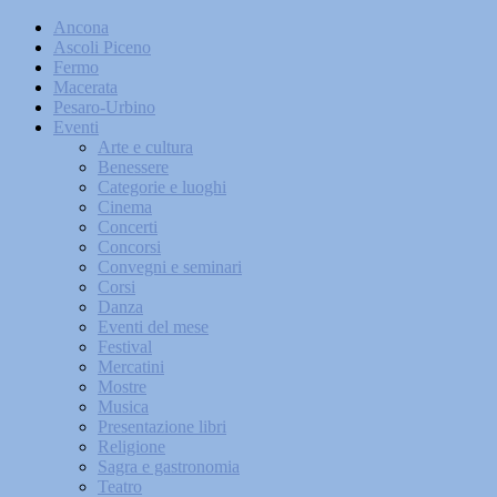
Ancona
Ascoli Piceno
Fermo
Macerata
Pesaro-Urbino
Eventi
Arte e cultura
Benessere
Categorie e luoghi
Cinema
Concerti
Concorsi
Convegni e seminari
Corsi
Danza
Eventi del mese
Festival
Mercatini
Mostre
Musica
Presentazione libri
Religione
Sagra e gastronomia
Teatro