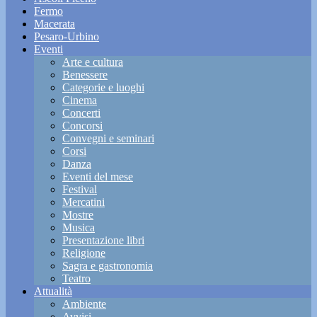
Fermo
Macerata
Pesaro-Urbino
Eventi
Arte e cultura
Benessere
Categorie e luoghi
Cinema
Concerti
Concorsi
Convegni e seminari
Corsi
Danza
Eventi del mese
Festival
Mercatini
Mostre
Musica
Presentazione libri
Religione
Sagra e gastronomia
Teatro
Attualità
Ambiente
Avvisi