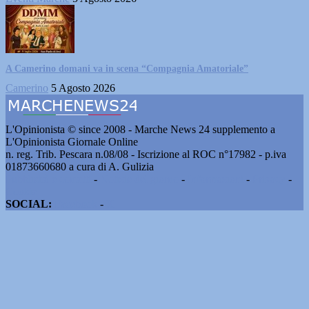
A Camerino domani va in scena “Compagnia Amatoriale”
Camerino
5 Agosto 2026
L'Opinionista © since 2008 - Marche News 24 supplemento a
L'Opinionista Giornale Online
n. reg. Trib. Pescara n.08/08 - Iscrizione al ROC n°17982 - p.iva
01873660680 a cura di A. Gulizia
Pubblicità e contatti
-
Notizie del giorno
-
Informazioni
-
Privacy
-
Cookie
SOCIAL:
Facebook
-
X