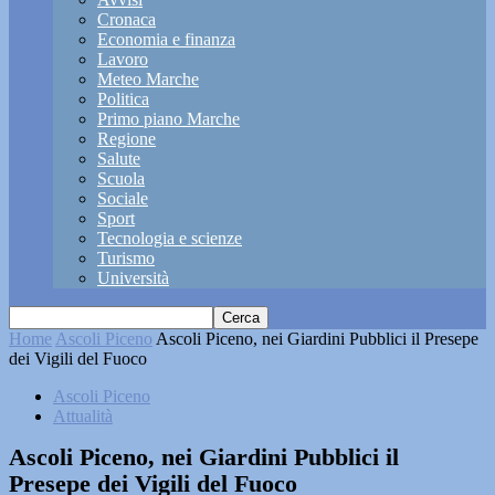
Cronaca
Economia e finanza
Lavoro
Meteo Marche
Politica
Primo piano Marche
Regione
Salute
Scuola
Sociale
Sport
Tecnologia e scienze
Turismo
Università
Home
Ascoli Piceno
Ascoli Piceno, nei Giardini Pubblici il Presepe
dei Vigili del Fuoco
Ascoli Piceno
Attualità
Ascoli Piceno, nei Giardini Pubblici il
Presepe dei Vigili del Fuoco