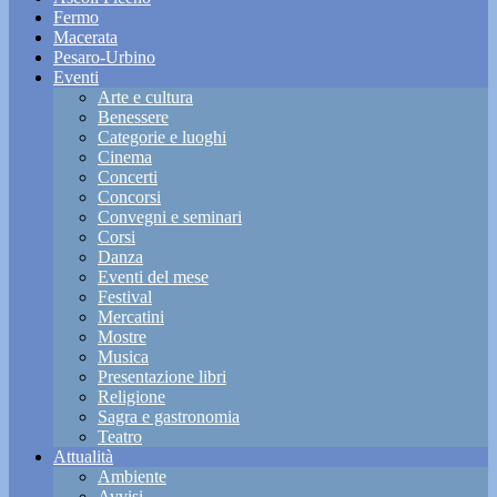
Fermo
Macerata
Pesaro-Urbino
Eventi
Arte e cultura
Benessere
Categorie e luoghi
Cinema
Concerti
Concorsi
Convegni e seminari
Corsi
Danza
Eventi del mese
Festival
Mercatini
Mostre
Musica
Presentazione libri
Religione
Sagra e gastronomia
Teatro
Attualità
Ambiente
Avvisi