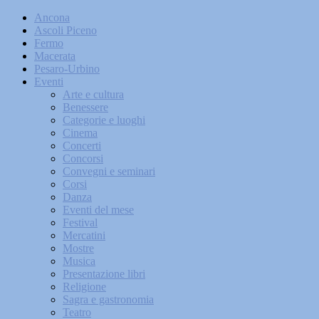
Ancona
Ascoli Piceno
Fermo
Macerata
Pesaro-Urbino
Eventi
Arte e cultura
Benessere
Categorie e luoghi
Cinema
Concerti
Concorsi
Convegni e seminari
Corsi
Danza
Eventi del mese
Festival
Mercatini
Mostre
Musica
Presentazione libri
Religione
Sagra e gastronomia
Teatro