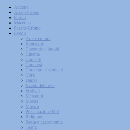
Ancona
Ascoli Piceno
Fermo
Macerata
Pesaro-Urbino
Eventi
Arte e cultura
Benessere
Categorie e luoghi
Cinema
Concerti
Concorsi
Convegni e seminari
Corsi
Danza
Eventi del mese
Festival
Mercatini
Mostre
Musica
Presentazione libri
Religione
Sagra e gastronomia
Teatro