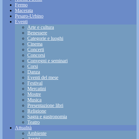
Fermo
Macerata
Pesaro-Urbino
Eventi
Arte e cultura
Benessere
Categorie e luoghi
Cinema
Concerti
Concorsi
Convegni e seminari
Corsi
Danza
Eventi del mese
Festival
Mercatini
Mostre
Musica
Presentazione libri
Religione
Sagra e gastronomia
Teatro
Attualità
Ambiente
Avvisi