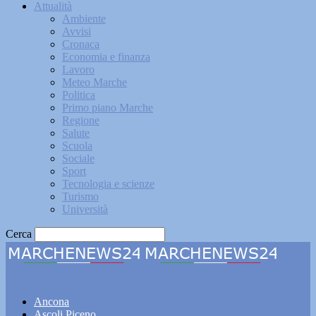
Attualità
Ambiente
Avvisi
Cronaca
Economia e finanza
Lavoro
Meteo Marche
Politica
Primo piano Marche
Regione
Salute
Scuola
Sociale
Sport
Tecnologia e scienze
Turismo
Università
Cerca
Marchenews24
Ancona
Ascoli Piceno