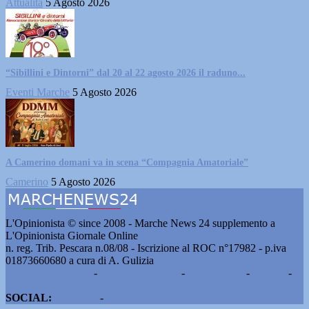
Attualità
5 Agosto 2026
“Sibillini e Dintorni” dal 20 al 22 agosto 2026 il raduno...
Eventi Marche
5 Agosto 2026
A Camerino domani va in scena “Compagnia Amatoriale”
Camerino
5 Agosto 2026
L'Opinionista © since 2008 - Marche News 24 supplemento a
L'Opinionista Giornale Online
n. reg. Trib. Pescara n.08/08 - Iscrizione al ROC n°17982 - p.iva
01873660680 a cura di A. Gulizia
Pubblicità e contatti
-
Notizie del giorno
-
Informazioni
-
Privacy
-
Cookie
SOCIAL:
Facebook
-
X