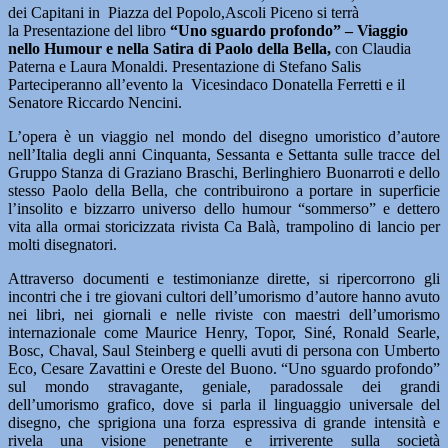
dei Capitani in Piazza del Popolo,Ascoli Piceno si terrà
la Presentazione del libro
“Uno sguardo profondo” – Viaggio
nello Humour e nella Satira di Paolo della Bella,
con Claudia
Paterna e Laura Monaldi. Presentazione di Stefano Salis
Parteciperanno all’evento la Vicesindaco Donatella Ferretti e il
Senatore Riccardo Nencini.
L’opera è un viaggio nel mondo del disegno umoristico d’autore
nell’Italia degli anni Cinquanta, Sessanta e Settanta sulle tracce del
Gruppo Stanza di Graziano Braschi, Berlinghiero Buonarroti e dello
stesso Paolo della Bella, che contribuirono a portare in superficie
l’insolito e bizzarro universo dello humour “sommerso” e dettero
vita alla ormai storicizzata rivista Ca Balà, trampolino di lancio per
molti disegnatori.
Attraverso documenti e testimonianze dirette, si ripercorrono gli
incontri che i tre giovani cultori dell’umorismo d’autore hanno avuto
nei libri, nei giornali e nelle riviste con maestri dell’umorismo
internazionale come Maurice Henry, Topor, Siné, Ronald Searle,
Bosc, Chaval, Saul Steinberg e quelli avuti di persona con Umberto
Eco, Cesare Zavattini e Oreste del Buono. “Uno sguardo profondo”
sul mondo stravagante, geniale, paradossale dei grandi
dell’umorismo grafico, dove si parla il linguaggio universale del
disegno, che sprigiona una forza espressiva di grande intensità e
rivela una visione penetrante e irriverente sulla società