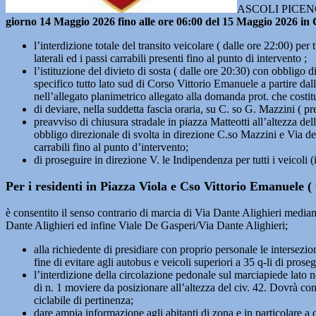
ASCOLI PICENO – 
giorno 14 Maggio 2026 fino alle ore 06:00 del 15 Maggio 2026 in
l’interdizione totale del transito veicolare ( dalle ore 22:00) pe
laterali ed i passi carrabili presenti fino al punto di intervento ;
l’istituzione del divieto di sosta ( dalle ore 20:30) con obbligo 
specifico tutto lato sud di Corso Vittorio Emanuele a partire d
nell’allegato planimetrico allegato alla domanda prot. che costit
di deviare, nella suddetta fascia oraria, su C. so G. Mazzini ( pr
preavviso di chiusura stradale in piazza Matteotti all’altezza de
obbligo direzionale di svolta in direzione C.so Mazzini e Via dei
carrabili fino al punto d’intervento;
di proseguire in direzione V. le Indipendenza per tutti i veicoli 
Per i residenti in Piazza Viola e Cso Vittorio Emanuele (
è consentito il senso contrario di marcia di Via Dante Alighieri median
Dante Alighieri ed infine Viale De Gasperi/Via Dante Alighieri;
alla richiedente di presidiare con proprio personale le intersezi
fine di evitare agli autobus e veicoli superiori a 35 q-li di prose
l’interdizione della circolazione pedonale sul marciapiede lato n
di n. 1 moviere da posizionare all’altezza del civ. 42. Dovrà co
ciclabile di pertinenza;
dare ampia informazione agli abitanti di zona e in particolare a que