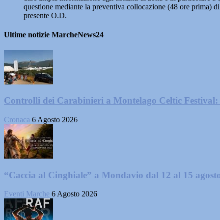
questione mediante la preventiva collocazione (48 ore prima) di c
presente O.D.
Ultime notizie MarcheNews24
Controlli dei Carabinieri a Montelago Celtic Festival: 
Cronaca
6 Agosto 2026
“Caccia al Cinghiale” a Mondavio dal 12 al 15 agost
Eventi Marche
6 Agosto 2026