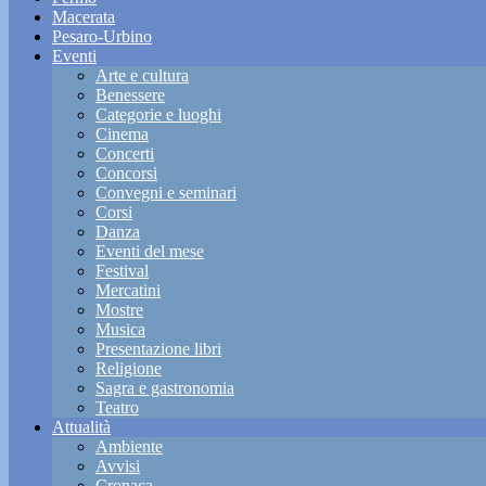
Macerata
Pesaro-Urbino
Eventi
Arte e cultura
Benessere
Categorie e luoghi
Cinema
Concerti
Concorsi
Convegni e seminari
Corsi
Danza
Eventi del mese
Festival
Mercatini
Mostre
Musica
Presentazione libri
Religione
Sagra e gastronomia
Teatro
Attualità
Ambiente
Avvisi
Cronaca