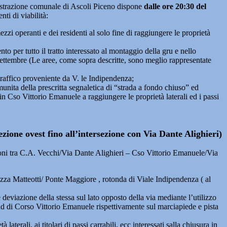
trazione comunale di Ascoli Piceno dispone
dalle ore 20:30 del
ti di viabilità:
ezzi operanti e dei residenti al solo fine di raggiungere le proprietà
to per tutto il tratto interessato al montaggio della gru e nello
Settembre (Le aree, come sopra descritte, sono meglio rappresentate
 traffico proveniente da V. le Indipendenza;
munita della prescritta segnaletica di “strada a fondo chiuso” ed
in Cso Vittorio Emanuele a raggiungere le proprietà laterali ed i passi
zione ovest fino all’intersezione con Via Dante Alighieri)
ezioni tra C.A. Vecchi/Via Dante Alighieri – Cso Vittorio Emanuele/Via
P.zza Matteotti/ Ponte Maggiore , rotonda di Viale Indipendenza ( al
deviazione della stessa sul lato opposto della via mediante l’utilizzo
sud di Corso Vittorio Emanuele rispettivamente sul marciapiede e pista
aterali, ai titolari di passi carrabili, ecc interessati salla chiusura in