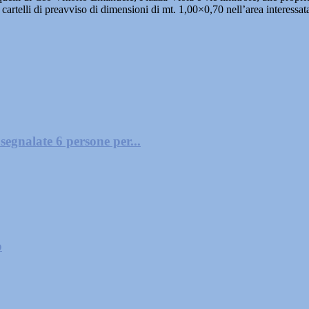
artelli di preavviso di dimensioni di mt. 1,00×0,70 nell’area interessata,
segnalate 6 persone per...
o