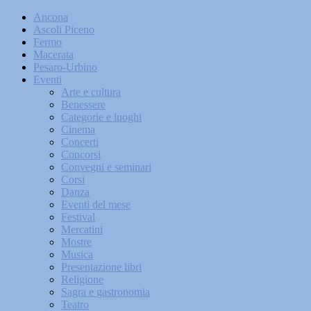
Ancona
Ascoli Piceno
Fermo
Macerata
Pesaro-Urbino
Eventi
Arte e cultura
Benessere
Categorie e luoghi
Cinema
Concerti
Concorsi
Convegni e seminari
Corsi
Danza
Eventi del mese
Festival
Mercatini
Mostre
Musica
Presentazione libri
Religione
Sagra e gastronomia
Teatro