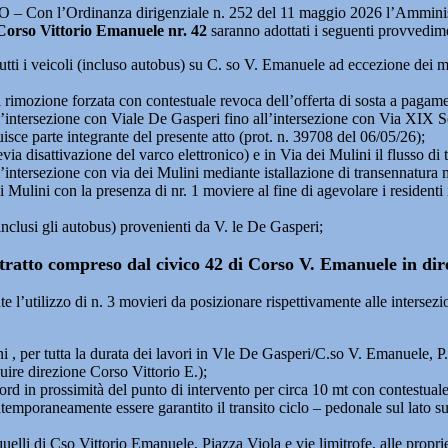
Con l’Ordinanza dirigenziale n. 252 del 11 maggio 2026 l’Amminis
 Corso Vittorio Emanuele nr. 42
saranno adottati i seguenti provvedimen
r tutti i veicoli (incluso autobus) su C. so V. Emanuele ad eccezione dei m
di rimozione forzata con contestuale revoca dell’offerta di sosta a pagamen
all’intersezione con Viale De Gasperi fino all’intersezione con Via XIX 
uisce parte integrante del presente atto (prot. n. 39708 del 06/05/26);
evia disattivazione del varco elettronico) e in Via dei Mulini il flusso di
ll’intersezione con via dei Mulini mediante istallazione di transennatura 
 Mulini con la presenza di nr. 1 moviere al fine di agevolare i residenti 
(inclusi gli autobus) provenienti da V. le De Gasperi;
 tratto compreso dal civico 42 di Corso V. Emanuele in dire
te l’utilizzo di n. 3 movieri da posizionare rispettivamente alle inters
oni , per tutta la durata dei lavori in Vle De Gasperi/C.so V. Emanuele, 
guire direzione Corso Vittorio E.);
ord in prossimità del punto di intervento per circa 10 mt con contestuale 
ntemporaneamente essere garantito il transito ciclo – pedonale sul lato 
lli di Cso Vittorio Emanuele, Piazza Viola e vie limitrofe, alle proprietà l