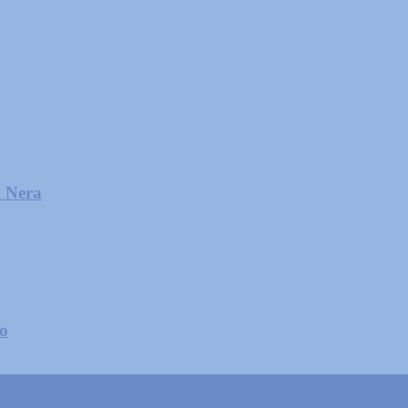
l Nera
zo