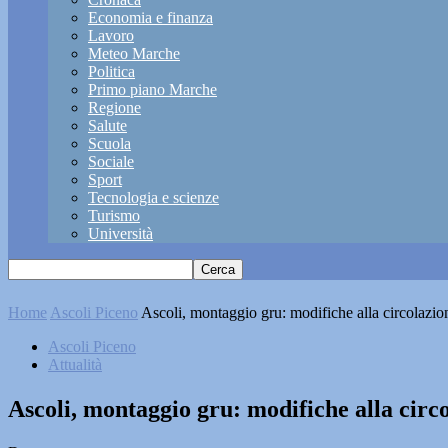
Economia e finanza
Lavoro
Meteo Marche
Politica
Primo piano Marche
Regione
Salute
Scuola
Sociale
Sport
Tecnologia e scienze
Turismo
Università
Home
Ascoli Piceno
Ascoli, montaggio gru: modifiche alla circolazi
Ascoli Piceno
Attualità
Ascoli, montaggio gru: modifiche alla circ