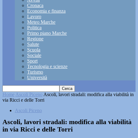
Cronaca
Economia e finanza
Lavoro
Meteo Marche
Politica
Primo piano Marche
Regione
Salute
Scuola
Sociale
Sport
Tecnologia e scienze
Turismo
Università
Home
Ascoli Piceno
Ascoli, lavori stradali: modifica alla viabilità in
via Ricci e delle Torri
Ascoli Piceno
Ascoli, lavori stradali: modifica alla viabilità
in via Ricci e delle Torri