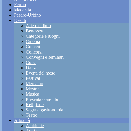
Fermo
Macerata
Pesaro-Urbino
Eventi
Arte e cultura
Benessere
Categorie e luoghi
Cinema
Concerti
Concorsi
Convegni e seminari
Corsi
Danza
Eventi del mese
Festival
Mercatini
Mostre
Musica
Presentazione libri
Religione
Sagra e gastronomia
Teatro
Attualità
Ambiente
Avvisi