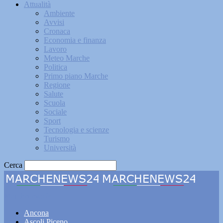
Attualità
Ambiente
Avvisi
Cronaca
Economia e finanza
Lavoro
Meteo Marche
Politica
Primo piano Marche
Regione
Salute
Scuola
Sociale
Sport
Tecnologia e scienze
Turismo
Università
Cerca
Marchenews24
Ancona
Ascoli Piceno