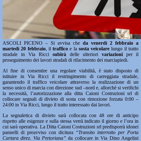
ASCOLI PICENO – Si avvisa che
da venerdì 2 febbraio a
martedì 20 febbraio
, il
traffico
e la
sosta veicolare
lungo il tratto
stradale in Via Ricci
subirà
delle ulteriori
variazioni
per il
proseguimento dei lavori stradali di rifacimento dei marciapiedi.
Al fine di consentire una regolare viabilità, è stato disposto di
istituire in Via Ricci il restringimento di carreggiata stradale,
garantendo il traffico veicolare attraverso la realizzazione di un
senso unico di marcia con direzione sud –nord e, allorchè si verifichi
la necessità, l’autorizzazione alla ditta Caioni Costruzioni srl di
collocare segnali di divieto di sosta con rimozione forzata 0:00 –
24:00 in Via Ricci, lungo il tratto interessato dai lavori.
La segnaletica di divieto sarà collocata con 48 ore di anticipo
rispetto alle esigenze e sulla stessa verrà indicato il giorno e l’ora in
cui sarà operativa. La Ditta Caioni Costruzioni srl predisporrà idonei
pannelli di preavviso con dicitura
“Transito interrotto per Porta
Cartara direz. Via Pretoriana”
da collocare in Via Dino Angelini