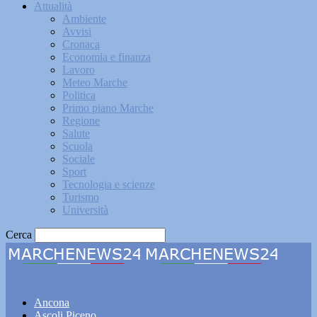
Attualità
Ambiente
Avvisi
Cronaca
Economia e finanza
Lavoro
Meteo Marche
Politica
Primo piano Marche
Regione
Salute
Scuola
Sociale
Sport
Tecnologia e scienze
Turismo
Università
Cerca
Marchenews24
Ancona
Ascoli Piceno