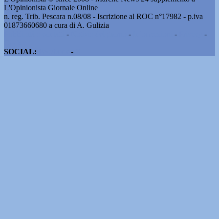
L'Opinionista Giornale Online
n. reg. Trib. Pescara n.08/08 - Iscrizione al ROC n°17982 - p.iva
01873660680 a cura di A. Gulizia
Pubblicità e contatti
-
Notizie del giorno
-
Informazioni
-
Privacy
-
Cookie
SOCIAL:
Facebook
-
X