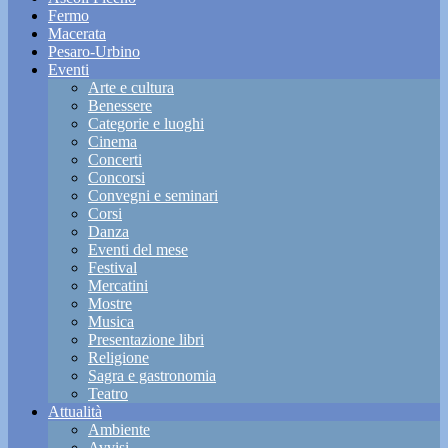
Fermo
Macerata
Pesaro-Urbino
Eventi
Arte e cultura
Benessere
Categorie e luoghi
Cinema
Concerti
Concorsi
Convegni e seminari
Corsi
Danza
Eventi del mese
Festival
Mercatini
Mostre
Musica
Presentazione libri
Religione
Sagra e gastronomia
Teatro
Attualità
Ambiente
Avvisi