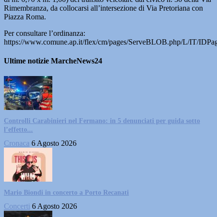
Rimembranza, da collocarsi all’intersezione di Via Pretoriana con
Piazza Roma.
Per consultare l’ordinanza:
https://www.comune.ap.it/flex/cm/pages/ServeBLOB.php/L/IT/IDPa
Ultime notizie MarcheNews24
Controlli Carabinieri nel Fermano: in 5 denunciati per guida sotto
l’effetto...
Cronaca
6 Agosto 2026
Mario Biondi in concerto a Porto Recanati
Concerti
6 Agosto 2026