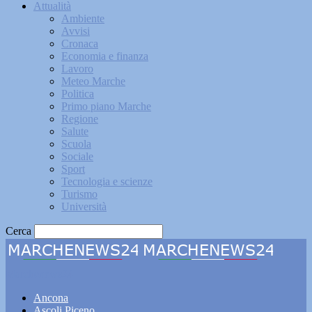
Attualità
Ambiente
Avvisi
Cronaca
Economia e finanza
Lavoro
Meteo Marche
Politica
Primo piano Marche
Regione
Salute
Scuola
Sociale
Sport
Tecnologia e scienze
Turismo
Università
Cerca
Marchenews24
Ancona
Ascoli Piceno