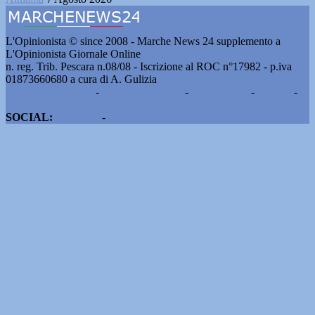
L'Opinionista © since 2008 - Marche News 24 supplemento a
L'Opinionista Giornale Online
n. reg. Trib. Pescara n.08/08 - Iscrizione al ROC n°17982 - p.iva
01873660680 a cura di A. Gulizia
Pubblicità e contatti
-
Notizie del giorno
-
Informazioni
-
Privacy
-
Cookie
SOCIAL:
Facebook
-
X