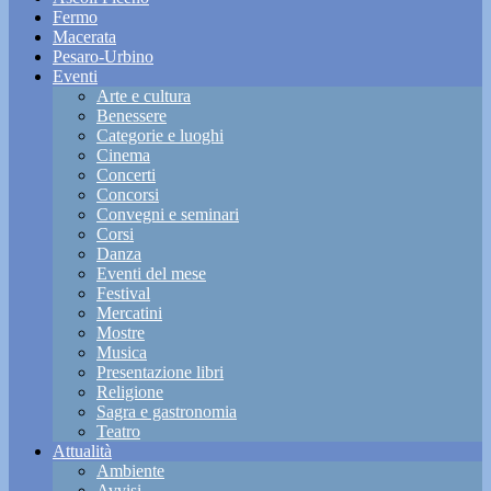
Fermo
Macerata
Pesaro-Urbino
Eventi
Arte e cultura
Benessere
Categorie e luoghi
Cinema
Concerti
Concorsi
Convegni e seminari
Corsi
Danza
Eventi del mese
Festival
Mercatini
Mostre
Musica
Presentazione libri
Religione
Sagra e gastronomia
Teatro
Attualità
Ambiente
Avvisi