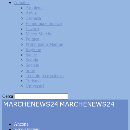
Attualità
Ambiente
Avvisi
Cronaca
Economia e finanza
Lavoro
Meteo Marche
Politica
Primo piano Marche
Regione
Salute
Scuola
Sociale
Sport
Tecnologia e scienze
Turismo
Università
Cerca
Marchenews24
Ancona
Ascoli Piceno