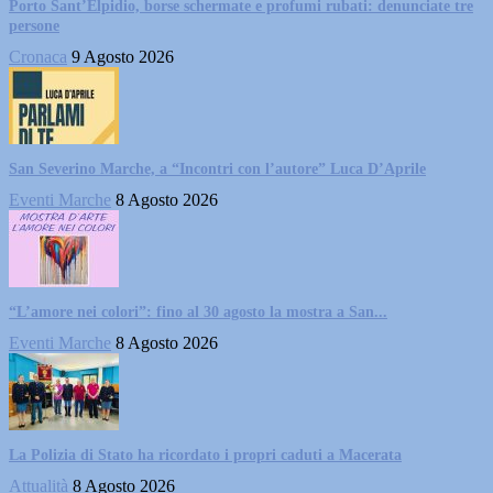
Porto Sant’Elpidio, borse schermate e profumi rubati: denunciate tre
persone
Cronaca
9 Agosto 2026
San Severino Marche, a “Incontri con l’autore” Luca D’Aprile
Eventi Marche
8 Agosto 2026
“L’amore nei colori”: fino al 30 agosto la mostra a San...
Eventi Marche
8 Agosto 2026
La Polizia di Stato ha ricordato i propri caduti a Macerata
Attualità
8 Agosto 2026