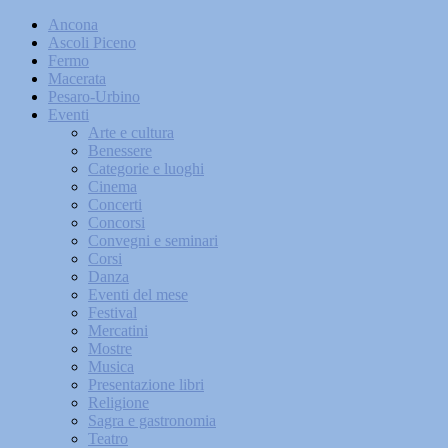
Ancona
Ascoli Piceno
Fermo
Macerata
Pesaro-Urbino
Eventi
Arte e cultura
Benessere
Categorie e luoghi
Cinema
Concerti
Concorsi
Convegni e seminari
Corsi
Danza
Eventi del mese
Festival
Mercatini
Mostre
Musica
Presentazione libri
Religione
Sagra e gastronomia
Teatro