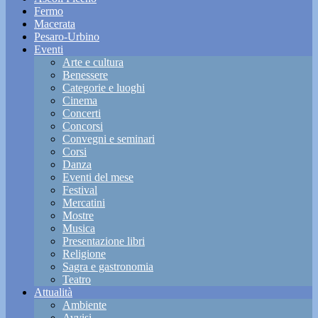
Fermo
Macerata
Pesaro-Urbino
Eventi
Arte e cultura
Benessere
Categorie e luoghi
Cinema
Concerti
Concorsi
Convegni e seminari
Corsi
Danza
Eventi del mese
Festival
Mercatini
Mostre
Musica
Presentazione libri
Religione
Sagra e gastronomia
Teatro
Attualità
Ambiente
Avvisi