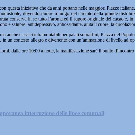
 con questa iniziativa che da anni portano nelle maggiori Piazze italian
 industriale, dovendo durare a lungo nel circuito della grande distribuz
urata conserva in se tutto l’aroma ed il sapore originale del cacao e, i
o e salubre: antidepressivo, antiossidante, aiuta il cuore, la circolazio
 ma anche classici intramontabili per palati sopraffini, Piazza del Popo
sta”, in un contesto allegro e divertente con un’animazione di livello ad
rni, dalle ore 10:00 a notte, la manifestazione sarà il punto d’incontro 
mporanea interruzione delle linee comunali