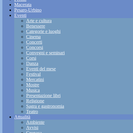
Macerata
Pesaro-Urbino
Eventi
Arte e cultura
Benessere
Categorie e luoghi
Cinema
Concerti
Concorsi
Convegni e seminari
Corsi
Danza
Eventi del mese
Festival
Mercatini
Mostre
Musica
Presentazione libri
Religione
Sagra e gastronomia
Teatro
Attualità
Ambiente
Avvisi
Cronaca