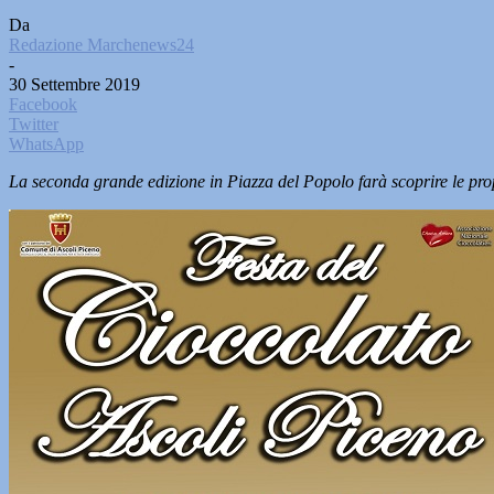
Da
Redazione Marchenews24
-
30 Settembre 2019
Facebook
Twitter
WhatsApp
La seconda grande edizione in Piazza del Popolo farà scoprire le pr