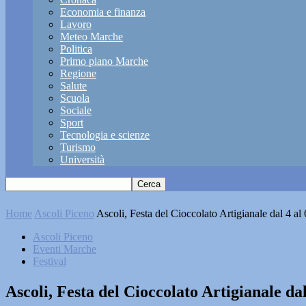
Economia e finanza
Lavoro
Meteo Marche
Politica
Primo piano Marche
Regione
Salute
Scuola
Sociale
Sport
Tecnologia e scienze
Turismo
Università
Home
Ascoli Piceno
Ascoli, Festa del Cioccolato Artigianale dal 4 al
Ascoli Piceno
Eventi Marche
Festival
Ascoli, Festa del Cioccolato Artigianale dal