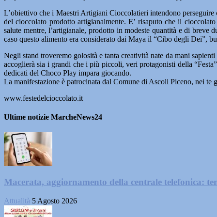
L’obiettivo che i Maestri Artigiani Cioccolatieri intendono perseguire
del cioccolato prodotto artigianalmente. E’ risaputo che il cioccolato
salute mentre, l’artigianale, prodotto in modeste quantità e di breve d
caso questo alimento era considerato dai Maya il “Cibo degli Dei”, buon
Negli stand troveremo golosità e tanta creatività nate da mani sapienti
accoglierà sia i grandi che i più piccoli, veri protagonisti della “Fe
dedicati del Choco Play impara giocando.
La manifestazione è patrocinata dal Comune di Ascoli Piceno, nei te gio
www.festedelcioccolato.it
Ultime notizie MarcheNews24
Macerata, aggiornamento della centrale telefonica: te
Attualità
5 Agosto 2026