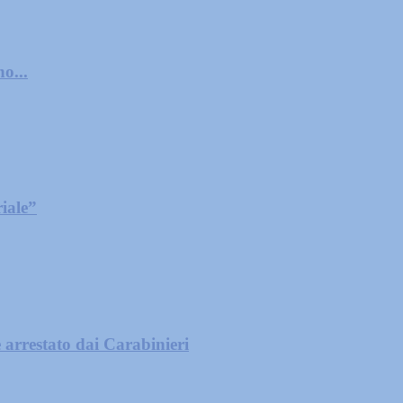
o...
iale”
 arrestato dai Carabinieri