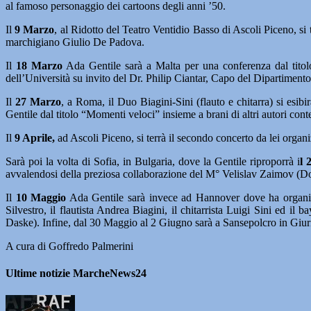
al famoso personaggio dei cartoons degli anni ’50.
Il
9 Marzo
, al Ridotto del Teatro Ventidio Basso di Ascoli Piceno, si
marchigiano Giulio De Padova.
Il
18 Marzo
Ada Gentile sarà a Malta per una conferenza dal titolo
dell’Università su invito del Dr. Philip Ciantar, Capo del Dipartiment
Il
27 Marzo
, a Roma, il Duo Biagini-Sini (flauto e chitarra) si esi
Gentile dal titolo “Momenti veloci” insieme a brani di altri autori co
Il
9 Aprile,
ad Ascoli Piceno, si terrà il secondo concerto da lei org
Sarà poi la volta di Sofia, in Bulgaria, dove la Gentile riproporrà i
l 
avvalendosi della preziosa collaborazione del M° Velislav Zaimov (Docen
Il
10 Maggio
Ada Gentile sarà invece ad Hannover dove ha organizzat
Silvestro, il flautista Andrea Biagini, il chitarrista Luigi Sini ed il
Daske). Infine, dal 30 Maggio al 2 Giugno sarà a Sansepolcro in Giuri
A cura di Goffredo Palmerini
Ultime notizie MarcheNews24