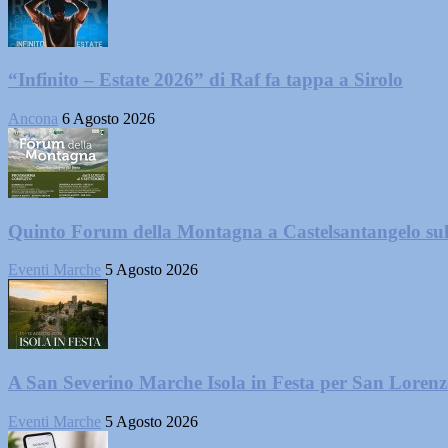
“Infinito – Estate 2026” di Raf fa tappa a Sirolo
Ancona
6 Agosto 2026
Quinto Forum della Montagna a Castelsantangelo su
Eventi Marche
5 Agosto 2026
A San Severino Marche Isola in Festa per San Loren
Eventi Marche
5 Agosto 2026