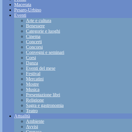
Macerata
Pesaro-Urbino
Eventi
Arte e cultura
Benessere
Categorie e luoghi
Cinema
Concerti
Concorsi
Convegni e seminari
Corsi
Danza
Eventi del mese
Festival
Mercatini
Mostre
Musica
Presentazione libri
Religione
Sagra e gastronomia
Teatro
Attualità
Ambiente
Avvisi
Cronaca