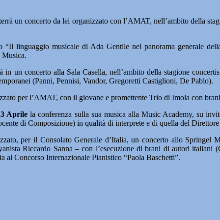
 terrà un concerto da lei organizzato con l’AMAT, nell’ambito della sta
 “Il linguaggio musicale di Ada Gentile nel panorama generale della
o Musica.
birà in un concerto alla Sala Casella, nell’ambito della stagione conc
ntemporanei (Panni, Pennisi, Vandor, Gregoretti Castiglioni, De Pablo).
anizzato per l’AMAT, con il giovane e promettente Trio di Imola con bra
23 Aprile
la conferenza sulla sua musica alla Music Academy, su inv
te di Composizione) in qualità di interprete e di quella del Direttore de
o, per il Consolato Generale d’Italia, un concerto allo Springel Mus
 bayanista Riccardo Sanna – con l’esecuzione di brani di autori italiani 
a al Concorso Internazionale Pianistico “Paola Baschetti”.