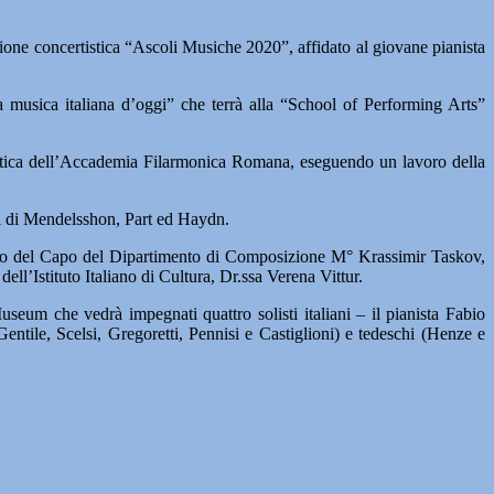
gione concertistica “Ascoli Musiche 2020”, affidato al giovane pianista
 musica italiana d’oggi” che terrà alla “School of Performing Arts”
ertistica dell’Accademia Filarmonica Romana, eseguendo un lavoro della
ni di Mendelsshon, Part ed Haydn.
ito del Capo del Dipartimento di Composizione M° Krassimir Taskov,
ll’Istituto Italiano di Cultura, Dr.ssa Verena Vittur.
eum che vedrà impegnati quattro solisti italiani – il pianista Fabio
(Gentile, Scelsi, Gregoretti, Pennisi e Castiglioni) e tedeschi (Henze e