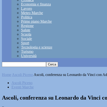
Economia e finanza
Lavoro
Meteo Marche
Politica
Primo piano Marche
Regione
Salute
Scuola
Sociale
Sport
Tecnologia e scienze
Turismo
Università
Home
Ascoli Piceno
Ascoli, conferenza su Leonardo da Vinci con Ad
Ascoli Piceno
Eventi Marche
Ascoli, conferenza su Leonardo da Vinci c