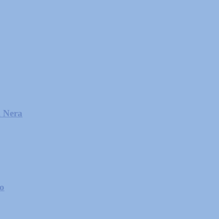
l Nera
zo