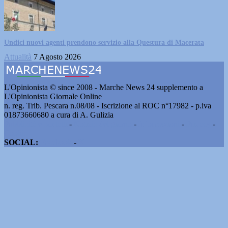
Undici nuovi agenti prendono servizio alla Questura di Macerata
Attualità
7 Agosto 2026
L'Opinionista © since 2008 - Marche News 24 supplemento a
L'Opinionista Giornale Online
n. reg. Trib. Pescara n.08/08 - Iscrizione al ROC n°17982 - p.iva
01873660680 a cura di A. Gulizia
Pubblicità e contatti
-
Notizie del giorno
-
Informazioni
-
Privacy
-
Cookie
SOCIAL:
Facebook
-
X