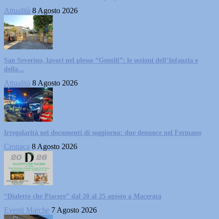
Attualità
8 Agosto 2026
San Severino, lavori nel plesso “Gentili”: le sezioni dell’Infanzia e
della...
Attualità
8 Agosto 2026
Irregolarità nei documenti di soggiorno: due denunce nel Fermano
Cronaca
8 Agosto 2026
“Dialetto che Piacere” dal 20 al 25 agosto a Macerata
Eventi Marche
7 Agosto 2026