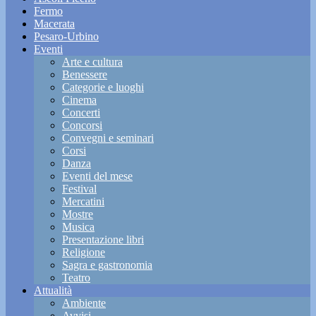
Fermo
Macerata
Pesaro-Urbino
Eventi
Arte e cultura
Benessere
Categorie e luoghi
Cinema
Concerti
Concorsi
Convegni e seminari
Corsi
Danza
Eventi del mese
Festival
Mercatini
Mostre
Musica
Presentazione libri
Religione
Sagra e gastronomia
Teatro
Attualità
Ambiente
Avvisi