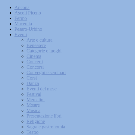
Ancona
Ascoli Piceno
Fermo
Macerata
Pesaro-Urbino
Eventi
Arte e cultura
Benessere
Categorie e luoghi
Cinema
Concerti
Concorsi
Convegni e seminari
Corsi
Danza
Eventi del mese
Festival
Mercatini
Mostre
Musica
Presentazione libri
Religione
Sagra e gastronomia
Teatro