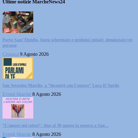
Ultime notizie MarcheNews24
Porto Sant’Elpidio, borse schermate e profumi rubati: denunciate tre
persone
Cronaca
9 Agosto 2026
San Severino Marche, a “Incontri con l’autore” Luca D’Aprile
Eventi Marche
8 Agosto 2026
“L’amore nei colori”: fino al 30 agosto la mostra a San...
Eventi Marche
8 Agosto 2026