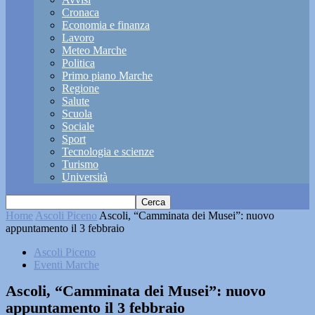
Cronaca
Economia e finanza
Lavoro
Meteo Marche
Politica
Primo piano Marche
Regione
Salute
Scuola
Sociale
Sport
Tecnologia e scienze
Turismo
Università
Home
Ascoli Piceno
Ascoli, “Camminata dei Musei”: nuovo
appuntamento il 3 febbraio
Ascoli Piceno
Eventi Marche
Ascoli, “Camminata dei Musei”: nuovo
appuntamento il 3 febbraio