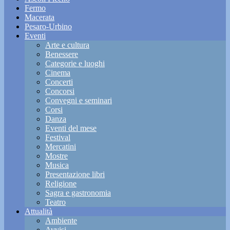
Fermo
Macerata
Pesaro-Urbino
Eventi
Arte e cultura
Benessere
Categorie e luoghi
Cinema
Concerti
Concorsi
Convegni e seminari
Corsi
Danza
Eventi del mese
Festival
Mercatini
Mostre
Musica
Presentazione libri
Religione
Sagra e gastronomia
Teatro
Attualità
Ambiente
Avvisi