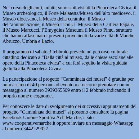
Nel corso degli anni, infatti, sono stati visitati la Pinacoteca Civica, il
Museo archeologico, il Forte Malatesta/Museo dell’alto medioevo, il
Museo diocesano, il Museo della ceramica, il Museo
dell’annunciazione, il Museo Licini, il Museo della Cartiera Papale,
il Museo Marcucci, l’Emygdius Museum, il Museo Pimu, strutture
che hanno affascinato i presenti provenienti da varie città di Marche,
Abruzzo, Umbria e Lazio.
Il programma di sabato 3 febbraio prevede un percorso culturale
cittadino dedicato a “Dalla città al museo, dalle chiese ascolane alle
opere della Pinacoteca civica” a cui farà seguito la visita guidata
gratuita alla Pinacoteca Civica.
La partecipazione al progetto “Camminata dei musei” è gratuita per
un massimo di 40 persone ad evento ma occorre prenotare con un
messaggio al numero 3939365509 entro il 2 febbraio indicando il
proprio nome e cognome,
Per conoscere le date di svolgimento dei successivi appuntamenti del
progetto “Camminata dei musei” si possono consultare la pagina
Facebook Unione Sportiva Acli Marche, il sito
www.cooperativemarche.it oppure inviare un messaggio Whatsapp
al numero 3442229927.