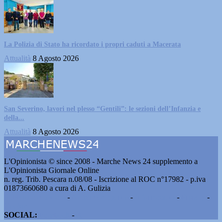
La Polizia di Stato ha ricordato i propri caduti a Macerata
Attualità
8 Agosto 2026
San Severino, lavori nel plesso “Gentili”: le sezioni dell’Infanzia e
della...
Attualità
8 Agosto 2026
L'Opinionista © since 2008 - Marche News 24 supplemento a
L'Opinionista Giornale Online
n. reg. Trib. Pescara n.08/08 - Iscrizione al ROC n°17982 - p.iva
01873660680 a cura di A. Gulizia
Pubblicità e contatti
-
Notizie del giorno
-
Informazioni
-
Privacy
-
Cookie
SOCIAL:
Facebook
-
X