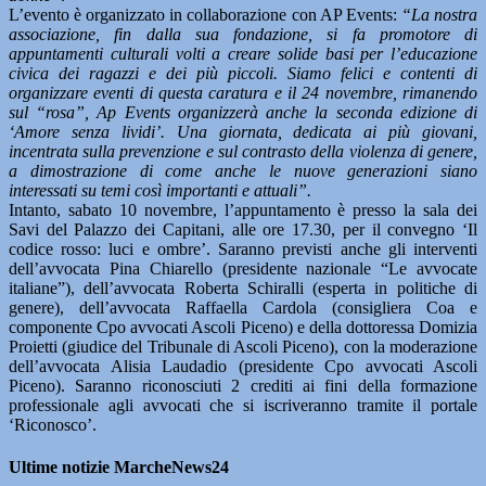
L’evento è organizzato in collaborazione con AP Events:
“La nostra
associazione, fin dalla sua fondazione, si fa promotore di
appuntamenti culturali volti a creare solide basi per l’educazione
civica dei ragazzi e dei più piccoli. Siamo felici e contenti di
organizzare eventi di questa caratura e il 24 novembre, rimanendo
sul “rosa”, Ap Events organizzerà anche la seconda edizione di
‘Amore senza lividi’. Una giornata, dedicata ai più giovani,
incentrata sulla prevenzione e sul contrasto della violenza di genere,
a dimostrazione di come anche le nuove generazioni siano
interessati su temi così importanti e attuali”.
Intanto, sabato 10 novembre, l’appuntamento è presso la sala dei
Savi del Palazzo dei Capitani, alle ore 17.30, per il convegno ‘Il
codice rosso: luci e ombre’. Saranno previsti anche gli interventi
dell’avvocata Pina Chiarello (presidente nazionale “Le avvocate
italiane”), dell’avvocata Roberta Schiralli (esperta in politiche di
genere), dell’avvocata Raffaella Cardola (consigliera Coa e
componente Cpo avvocati Ascoli Piceno) e della dottoressa Domizia
Proietti (giudice del Tribunale di Ascoli Piceno), con la moderazione
dell’avvocata Alisia Laudadio (presidente Cpo avvocati Ascoli
Piceno). Saranno riconosciuti 2 crediti ai fini della formazione
professionale agli avvocati che si iscriveranno tramite il portale
‘Riconosco’.
Ultime notizie MarcheNews24