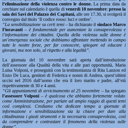
l’eliminazione della violenza contro le donne.
La prima data da
cerchiare sul calendario è quella di
venerdì 10 novembre
:
presso la
sala dei Savi del Palazzo dei Capitani,
alle ore 17.30, si svolgerà il
convegno dal titolo ‘Il codice rosso: luci e ombre’.
“La sensibilizzazione su certi temi
– ha dichiarato il
sindaco Marco
Fioravanti
–
è fondamentale per aumentare la consapevolezza e
l’informazione dei cittadini. Quella della violenza sulle donne è
un’emergenza sociale che dobbiamo affrontare mettendo in campo
tutte le nostre forze, per far conoscere, spiegare ed educare i
giovani, ma non solo, al rispetto e alla legalità”.
La giornata del 10 novembre sarà aperta dall’introduzione
dell’assessore alla Qualità della vita e alle pari opportunità, Maria
Luisa Volponi, e proseguirà con la testimonianza di Rita Lanzon ed
Enzo De Luca, genitori di Federica e nonni di Andrea, quest’ultimi
uccisi nel 2016 dall’uomo che era il loro marito e padre, all’età
rispettivamente di 30 e 4 anni.
“Gli appuntamenti di avvicinamento al 25 novembre
– ha spiegato
l’assessore Volponi
–
è qualcosa che abbiamo fortemente voluto
come Amministrazione, per parlare ad ampio raggio di questi temi
così complessi. Crediamo che dedicare tempo a giornate di
informazione e sensibilizzazione sia la chiave per dare alla
cittadinanza i giusti strumenti e la necessaria consapevolezza, così
da comprendere e contrastare il fenomeno della violenza sulle
donne”
.