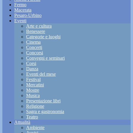
Fermo
Macerata
Pesaro-Urbino
Eventi
Arte e cultura
Benessere
Categorie e luoghi
Cinema
Concerti
Concorsi
Convegni e seminari
Corsi
Danza
Eventi del mese
Festival
Mercatini
Mostre
Musica
Presentazione libri
Religione
Sagra e gastronomia
Teatro
Attualità
Ambiente
Avvisi