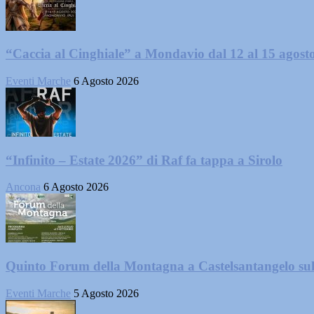
“Caccia al Cinghiale” a Mondavio dal 12 al 15 agost
Eventi Marche
6 Agosto 2026
“Infinito – Estate 2026” di Raf fa tappa a Sirolo
Ancona
6 Agosto 2026
Quinto Forum della Montagna a Castelsantangelo su
Eventi Marche
5 Agosto 2026