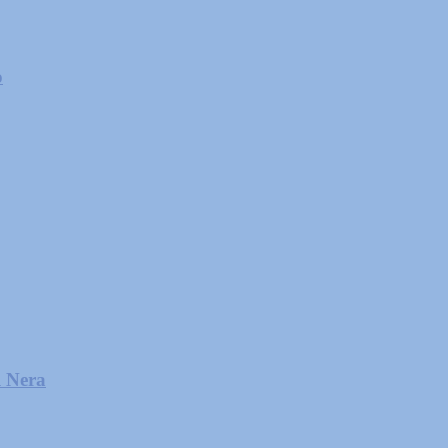
o
l Nera