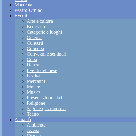
Macerata
Pesaro-Urbino
Eventi
Arte e cultura
Benessere
Categorie e luoghi
Cinema
Concerti
Concorsi
Convegni e seminari
Corsi
Danza
Eventi del mese
Festival
Mercatini
Mostre
Musica
Presentazione libri
Religione
Sagra e gastronomia
Teatro
Attualità
Ambiente
Avvisi
Cronaca