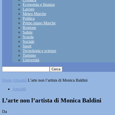
Economia e finanza
Lavoro
Meteo Marche
Politica
Primo piano Marche
Regione
Salute
Scuola
Sociale
Sport
Tecnologia e scienze
Turismo
Università
Home
Attualità
L’arte non l’artista di Monica Baldini
Attualità
L’arte non l’artista di Monica Baldini
Da