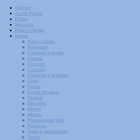
Ancona
Ascoli Piceno
Fermo
Macerata
Pesaro-Urbino
Eventi
Arte e cultura
Benessere
Categorie e luoghi
Cinema
Concerti
Concorsi
Convegni e seminari
Corsi
Danza
Eventi del mese
Festival
Mercatini
Mostre
Musica
Presentazione libri
Religione
Sagra e gastronomia
Teatro