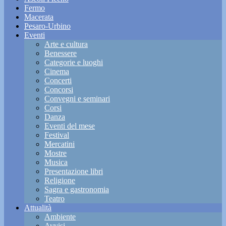
Fermo
Macerata
Pesaro-Urbino
Eventi
Arte e cultura
Benessere
Categorie e luoghi
Cinema
Concerti
Concorsi
Convegni e seminari
Corsi
Danza
Eventi del mese
Festival
Mercatini
Mostre
Musica
Presentazione libri
Religione
Sagra e gastronomia
Teatro
Attualità
Ambiente
Avvisi