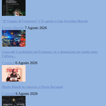
“Il Viaggio di Francesco” l’11 agosto a San Severino Marche
Eventi Marche
7 Agosto 2026
Controlli Carabinieri nel Fermano: in 5 denunciati per guida sotto
l’effetto...
Cronaca
6 Agosto 2026
Mario Biondi in concerto a Porto Recanati
Concerti
6 Agosto 2026