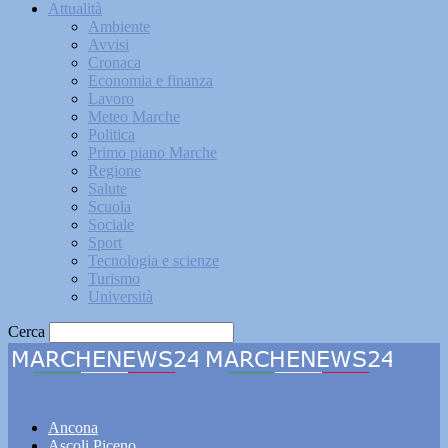
Attualità
Ambiente
Avvisi
Cronaca
Economia e finanza
Lavoro
Meteo Marche
Politica
Primo piano Marche
Regione
Salute
Scuola
Sociale
Sport
Tecnologia e scienze
Turismo
Università
Cerca
Marchenews24
Ancona
Ascoli Piceno