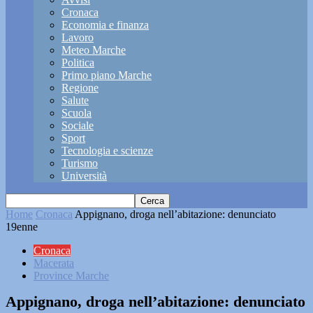
Cronaca
Economia e finanza
Lavoro
Meteo Marche
Politica
Primo piano Marche
Regione
Salute
Scuola
Sociale
Sport
Tecnologia e scienze
Turismo
Università
Home
Cronaca
Appignano, droga nell’abitazione: denunciato
19enne
Cronaca
Macerata
Province Marche
Appignano, droga nell’abitazione: denunciato