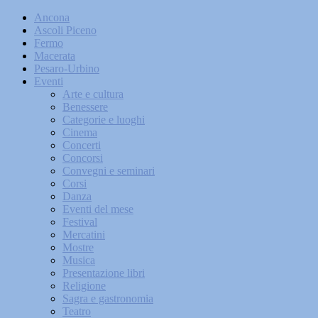
Ancona
Ascoli Piceno
Fermo
Macerata
Pesaro-Urbino
Eventi
Arte e cultura
Benessere
Categorie e luoghi
Cinema
Concerti
Concorsi
Convegni e seminari
Corsi
Danza
Eventi del mese
Festival
Mercatini
Mostre
Musica
Presentazione libri
Religione
Sagra e gastronomia
Teatro