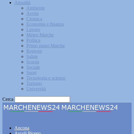
Attualità
Ambiente
Avvisi
Cronaca
Economia e finanza
Lavoro
Meteo Marche
Politica
Primo piano Marche
Regione
Salute
Scuola
Sociale
Sport
Tecnologia e scienze
Turismo
Università
Cerca
Marchenews24
Ancona
Ascoli Piceno