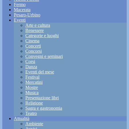
Fermo
Macerata
Pesaro-Urbino
Eventi
Arte e cultura
Benessere
Categorie e luoghi
Cinema
Concerti
Concorsi
Convegni e seminari
Corsi
Danza
Eventi del mese
Festival
Mercatini
Mostre
Musica
Presentazione libri
Religione
Sagra e gastronomia
Teatro
Attualità
Ambiente
Avvisi