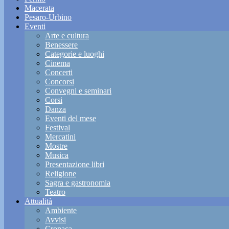
Macerata
Pesaro-Urbino
Eventi
Arte e cultura
Benessere
Categorie e luoghi
Cinema
Concerti
Concorsi
Convegni e seminari
Corsi
Danza
Eventi del mese
Festival
Mercatini
Mostre
Musica
Presentazione libri
Religione
Sagra e gastronomia
Teatro
Attualità
Ambiente
Avvisi
Cronaca