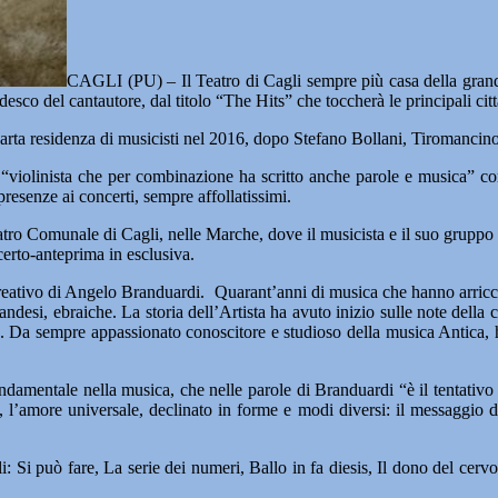
CAGLI (PU) – Il Teatro di Cagli sempre più casa della grand
sco del cantautore, dal titolo “The Hits” che toccherà le principali cit
uarta residenza di musicisti nel 2016, dopo Stefano Bollani, Tiromancin
violinista che per combinazione ha scritto anche parole e musica” come
resenze ai concerti, sempre affollatissimi.
eatro Comunale di Cagli, nelle Marche, dove il musicista e il suo gruppo
certo-anteprima in esclusiva.
reativo di Angelo Branduardi. Quarant’anni di musica che hanno arricchi
andesi, ebraiche. La storia dell’Artista ha avuto inizio sulle note della 
. Da sempre appassionato conoscitore e studioso della musica Antica, ha
damentale nella musica, che nelle parole di Branduardi “è il tentativo 
one, l’amore universale, declinato in forme e modi diversi: il messagg
uali: Si può fare, La serie dei numeri, Ballo in fa diesis, Il dono del cer