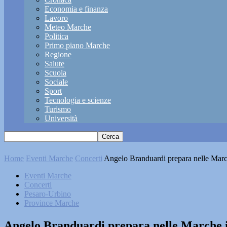
Economia e finanza
Lavoro
Meteo Marche
Politica
Primo piano Marche
Regione
Salute
Scuola
Sociale
Sport
Tecnologia e scienze
Turismo
Università
Home
Eventi Marche
Concerti
Angelo Branduardi prepara nelle March
Eventi Marche
Concerti
Pesaro-Urbino
Province Marche
Angelo Branduardi prepara nelle Marche il