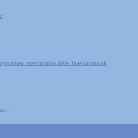
zo
mporanea interruzione delle linee comunali
o...