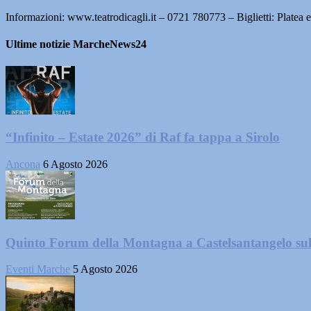
Informazioni: www.teatrodicagli.it – 0721 780773 – Biglietti: Platea
Ultime notizie MarcheNews24
“Infinito – Estate 2026” di Raf fa tappa a Sirolo
Ancona
6 Agosto 2026
Quinto Forum della Montagna a Castelsantangelo su
Eventi Marche
5 Agosto 2026