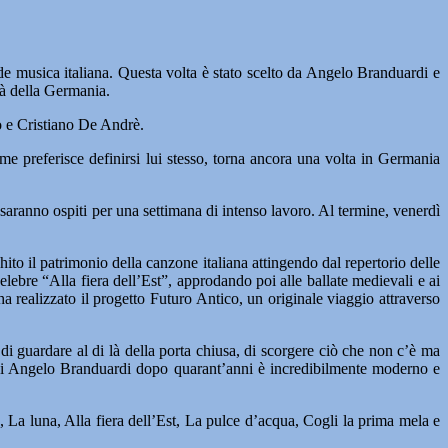
e musica italiana. Questa volta è stato scelto da Angelo Branduardi e
tà della Germania.
o e Cristiano De Andrè.
 preferisce definirsi lui stesso, torna ancora una volta in Germania
 saranno ospiti per una settimana di intenso lavoro. Al termine, venerdì
to il patrimonio della canzone italiana attingendo dal repertorio delle
celebre “Alla fiera dell’Est”, approdando poi alle ballate medievali e ai
 realizzato il progetto Futuro Antico, un originale viaggio attraverso
di guardare al di là della porta chiusa, di scorgere ciò che non c’è ma
io di Angelo Branduardi dopo quarant’anni è incredibilmente moderno e
vo, La luna, Alla fiera dell’Est, La pulce d’acqua, Cogli la prima mela e