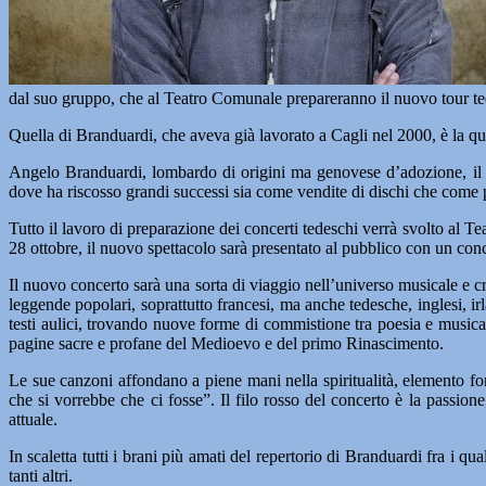
dal suo gruppo, che al Teatro Comunale prepareranno il nuovo tour tede
Quella di Branduardi, che aveva già lavorato a Cagli nel 2000, è la q
Angelo Branduardi, lombardo di origini ma genovese d’adozione, il “
dove ha riscosso grandi successi sia come vendite di dischi che come p
Tutto il lavoro di preparazione dei concerti tedeschi verrà svolto al T
28 ottobre, il nuovo spettacolo sarà presentato al pubblico con un con
Il nuovo concerto sarà una sorta di viaggio nell’universo musicale e c
leggende popolari, soprattutto francesi, ma anche tedesche, inglesi, irl
testi aulici, trovando nuove forme di commistione tra poesia e musica
pagine sacre e profane del Medioevo e del primo Rinascimento.
Le sue canzoni affondano a piene mani nella spiritualità, elemento fon
che si vorrebbe che ci fosse”. Il filo rosso del concerto è la passi
attuale.
In scaletta tutti i brani più amati del repertorio di Branduardi fra i q
tanti altri.