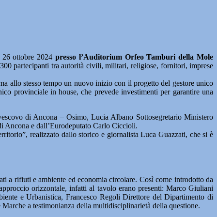
 26 ottobre 2024
presso l’Auditorium Orfeo Tamburi della Mole
0 partecipanti tra autorità civili, militari, religiose, fornitori, imprese
 ma allo stesso tempo un nuovo inizio con il progetto del gestore unico
ico provinciale in house, che prevede investimenti per garantire una
civescovo di Ancona – Osimo, Lucia Albano Sottosegretario Ministero
di Ancona e dall’Eurodeputato Carlo Ciccioli.
itorio”, realizzato dallo storico e giornalista Luca Guazzati, che si è
ati a rifiuti e ambiente ed economia circolare. Così come introdotto da
pproccio orizzontale, infatti al tavolo erano presenti: Marco Giuliani
iente e Urbanistica, Francesco Regoli Direttore del Dipartimento di
 Marche a testimonianza della multidisciplinarietà della questione.