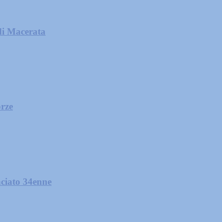
di Macerata
orze
nciato 34enne