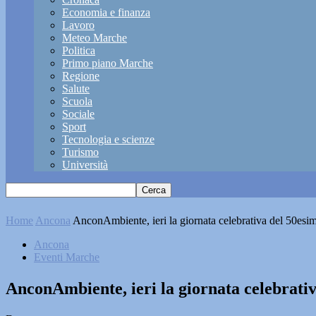
Economia e finanza
Lavoro
Meteo Marche
Politica
Primo piano Marche
Regione
Salute
Scuola
Sociale
Sport
Tecnologia e scienze
Turismo
Università
Home
Ancona
AnconAmbiente, ieri la giornata celebrativa del 50esi
Ancona
Eventi Marche
AnconAmbiente, ieri la giornata celebrati