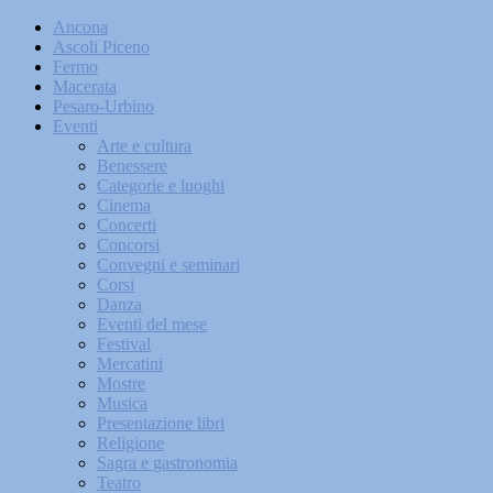
Ancona
Ascoli Piceno
Fermo
Macerata
Pesaro-Urbino
Eventi
Arte e cultura
Benessere
Categorie e luoghi
Cinema
Concerti
Concorsi
Convegni e seminari
Corsi
Danza
Eventi del mese
Festival
Mercatini
Mostre
Musica
Presentazione libri
Religione
Sagra e gastronomia
Teatro