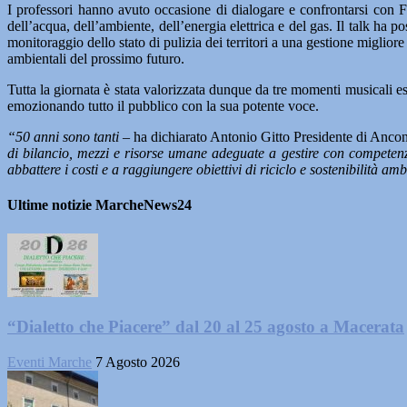
I professori hanno avuto occasione di dialogare e confrontarsi con Fil
dell’acqua, dell’ambiente, dell’energia elettrica e del gas. Il talk ha 
monitoraggio dello stato di pulizia dei territori a una gestione miglior
ambientali del prossimo futuro.
Tutta la giornata è stata valorizzata dunque da tre momenti musicali e
emozionando tutto il pubblico con la sua potente voce.
“50 anni sono tanti –
ha dichiarato Antonio Gitto Presidente di Anc
di bilancio, mezzi e risorse umane adeguate a gestire con competenza
abbattere i costi e a raggiungere obiettivi di riciclo e sostenibilità amb
Ultime notizie MarcheNews24
“Dialetto che Piacere” dal 20 al 25 agosto a Macerata
Eventi Marche
7 Agosto 2026