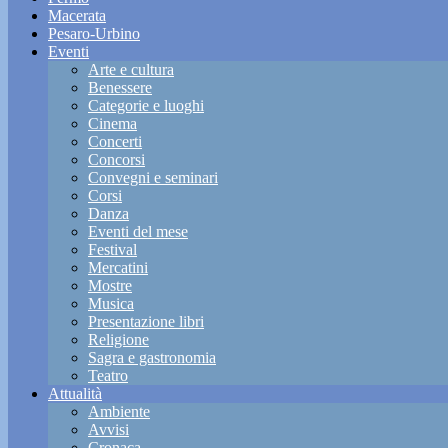
Macerata
Pesaro-Urbino
Eventi
Arte e cultura
Benessere
Categorie e luoghi
Cinema
Concerti
Concorsi
Convegni e seminari
Corsi
Danza
Eventi del mese
Festival
Mercatini
Mostre
Musica
Presentazione libri
Religione
Sagra e gastronomia
Teatro
Attualità
Ambiente
Avvisi
Cronaca