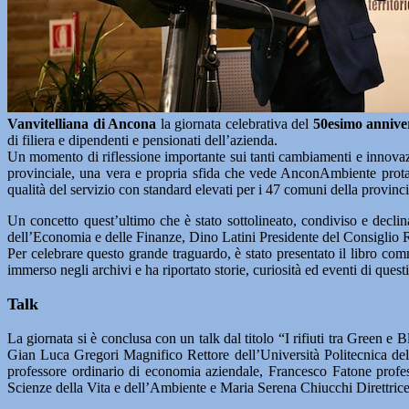
Vanvitelliana di Ancona
la giornata celebrativa del
50esimo annive
di filiera e dipendenti e pensionati dell’azienda.
Un momento di riflessione importante sui tanti cambiamenti e innovazio
provinciale, una vera e propria sfida che vede AnconAmbiente protag
qualità del servizio con standard elevati per i 47 comuni della provinc
Un concetto quest’ultimo che è stato sottolineato, condiviso e dec
dell’Economia e delle Finanze, Dino Latini Presidente del Consiglio 
Per celebrare questo grande traguardo, è stato presentato il libro com
immerso negli archivi e ha riportato storie, curiosità ed eventi di questi
Talk
La giornata si è conclusa con un talk dal titolo “I rifiuti tra Green 
Gian Luca Gregori Magnifico Rettore dell’Università Politecnica delle
professore ordinario di economia aziendale, Francesco Fatone profe
Scienze della Vita e dell’Ambiente e Maria Serena Chiucchi Direttrice 