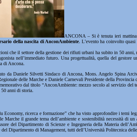
ANCONA – Si è tenuta ieri mattina
rsario della nascita di AnconAmbiente
. L’evento ha coinvolto quasi 30
ni che il settore della gestione dei rifiuti urbani ha subito in 50 anni,
onista nell’immediato futuro. Una progettualità, quella del gestore un
ia di Ancona.
linato da Daniele Silvetti Sindaco di Ancona, Mons. Angelo Spina Ar
Regionale delle Marche e Daniele Carnevali Presidente della Provincia 
memorativo dal titolo “AnconAmbiente: mezzo secolo al servizio del terr
 50 anni di storia.
e Blu Economy, ricerca e formazione” che ha visto approfondire i temi leg
 Marche il grande tema dell’ambiente e sostenibilità necessità di un a
ssore del Dipartimento di Scienze e Ingegneria della Materia dell’Amb
del Dipartimento di Management, tutti dell’Università Politecnica delle