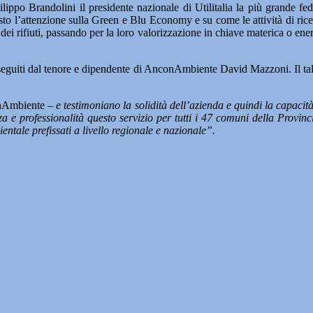
ippo Brandolini il presidente nazionale di Utilitalia la più grande fed
posto l’attenzione sulla Green e Blu Economy e su come le attività di rice
e dei rifiuti, passando per la loro valorizzazione in chiave materica o e
seguiti dal tenore e dipendente di AnconAmbiente David Mazzoni. Il tale
onAmbiente –
e testimoniano la solidità dell’azienda e quindi la capacit
 e professionalità questo servizio per tutti i 47 comuni della Provin
ientale prefissati a livello regionale e nazionale”.