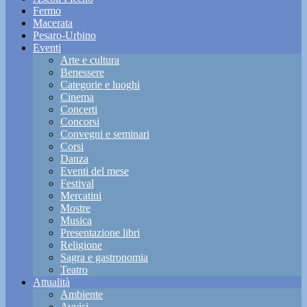
Fermo
Macerata
Pesaro-Urbino
Eventi
Arte e cultura
Benessere
Categorie e luoghi
Cinema
Concerti
Concorsi
Convegni e seminari
Corsi
Danza
Eventi del mese
Festival
Mercatini
Mostre
Musica
Presentazione libri
Religione
Sagra e gastronomia
Teatro
Attualità
Ambiente
Avvisi