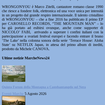
WRONGONYOU è Marco Zitelli, cantautore romano classe 1990
che riesce a fondere folk, elettronica ed una voce unica per intensità
in un progetto dal grande respiro internazionale. Il talento cristallino
di WRONGONYOU – che a fine 2016 ha pubblicato il primo EP
per CAROSELLO RECORDS, “THE MOUNTAIN MAN” – lo
ha già portato ad esibirsi ovunque, anche come supporter di
NICCOLO’ FABI, arrivando a superare i confini italiani con la
partecipazione a svariati festival europei e facendo entrare il brano
‘The Lake’ nella colonna sonora della serie ‘Terrace House: Aloha
State’ su NETFLIX Japan, in attesa del primo album di inediti,
prodotto da Michele CANOVA.
Ultime notizie MarcheNews24
Quinto Forum della Montagna a Castelsantangelo sul Nera
Eventi Marche
5 Agosto 2026