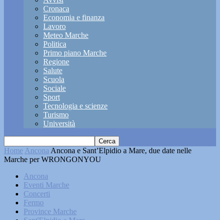
Cronaca
Economia e finanza
Lavoro
Meteo Marche
Politica
Primo piano Marche
Regione
Salute
Scuola
Sociale
Sport
Tecnologia e scienze
Turismo
Università
Home
Ancona
Ancona e Sant’Elpidio a Mare, due date nelle
Marche per WRONGONYOU
Ancona
Eventi Marche
Concerti
Fermo
Province Marche