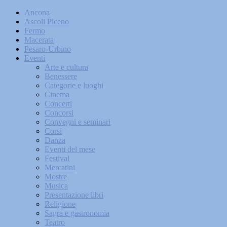
Ancona
Ascoli Piceno
Fermo
Macerata
Pesaro-Urbino
Eventi
Arte e cultura
Benessere
Categorie e luoghi
Cinema
Concerti
Concorsi
Convegni e seminari
Corsi
Danza
Eventi del mese
Festival
Mercatini
Mostre
Musica
Presentazione libri
Religione
Sagra e gastronomia
Teatro