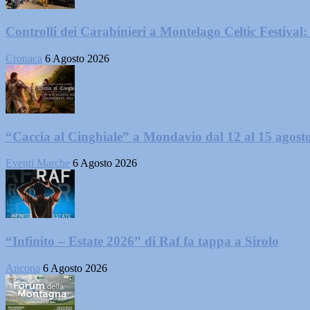
Controlli dei Carabinieri a Montelago Celtic Festival: 
Cronaca
6 Agosto 2026
“Caccia al Cinghiale” a Mondavio dal 12 al 15 agost
Eventi Marche
6 Agosto 2026
“Infinito – Estate 2026” di Raf fa tappa a Sirolo
Ancona
6 Agosto 2026