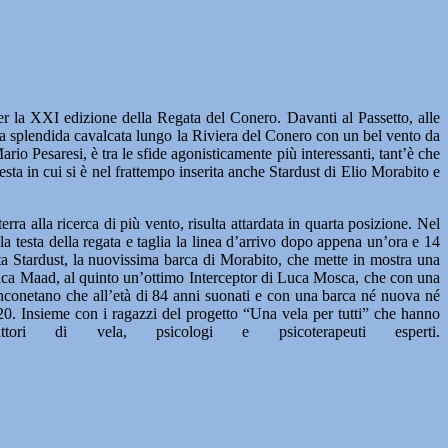
la XXI edizione della Regata del Conero. Davanti al Passetto, alle
la splendida cavalcata lungo la Riviera del Conero con un bel vento da
rio Pesaresi, è tra le sfide agonisticamente più interessanti, tant’è che
sta in cui si è nel frattempo inserita anche Stardust di Elio Morabito e
ra alla ricerca di più vento, risulta attardata in quarta posizione. Nel
 la testa della regata e taglia la linea d’arrivo dopo appena un’ora e 14
nta Stardust, la nuovissima barca di Morabito, che mette in mostra una
sifica Maad, al quinto un’ottimo Interceptor di Luca Mosca, che con una
r anconetano che all’età di 84 anni suonati e con una barca né nuova né
20. Insieme con i ragazzi del progetto “Una vela per tutti” che hanno
i di vela, psicologi e psicoterapeuti esperti.