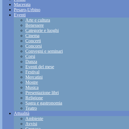
Macerata
Pesaro-Urbino
Eventi
Arte e cultura
Benessere
Categorie e luoghi
Cinema
Concerti
Concorsi
Convegni e seminari
Corsi
Danza
Eventi del mese
Festival
Mercatini
Mostre
Musica
Presentazione libri
Religione
Sagra e gastronomia
Teatro
Attualità
Ambiente
Avvisi
Cronaca