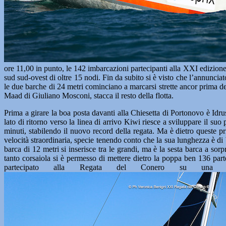
ore 11,00 in punto, le 142 imbarcazioni partecipanti alla XXI edizion
sud sud-ovest di oltre 15 nodi. Fin da subito si è visto che l’annunciat
le due barche di 24 metri cominciano a marcarsi strette ancor prima del
Maad di Giuliano Mosconi, stacca il resto della flotta.
Prima a girare la boa posta davanti alla Chiesetta di Portonovo è Idrus
lato di ritorno verso la linea di arrivo Kiwi riesce a sviluppare il suo
minuti, stabilendo il nuovo record della regata. Ma è dietro queste p
velocità straordinaria, specie tenendo conto che la sua lunghezza è di
barca di 12 metri si inserisce tra le grandi, ma è la sesta barca a so
tanto corsaiola si è permesso di mettere dietro la poppa ben 136 par
partecipato alla Regata del Conero su una imb