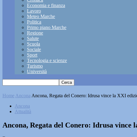
Economia e finanza
Lavoro
Meteo Marche
Politica
Primo piano Marche
Regione
Salute
Scuola
Sociale
Sport
Tecnologia e scienze
Turismo
Università
Home
Ancona
Ancona, Regata del Conero: Idrusa vince la XXI ediz
Ancona
Attualità
Ancona, Regata del Conero: Idrusa vince l