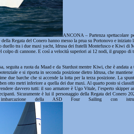
ANCONA – Partenza spettacolare per 
e della Regata del Conero hanno messo la prua su Portonovo e iniziato 
o duello tra i due maxi yacht, Idrusa dei fratelli Montefusco e Kiwi di Ma
 colpo di cannone. E così a velocità superiori ai 12 nodi, il gruppo di te
a, seguita a ruota da Maad e da Stardust mentre Kiwi, che è andata a ter
 potenziale e si riporta in seconda posizione dietro Idrusa, che mantiene
rime due barche che si accende la lotta per la terza posizione. La spu
 ben otto metri inferiore a quella dei due maxi. Al quarto posto si clas
rprendere davvero tutti: il suo armatore è Ugo Vitale, l’esperto skippe
tecipanti. Sicuramente è lui il personaggio della Regata del Conero 20
arcazione della ASD Four Sailing con istruttor