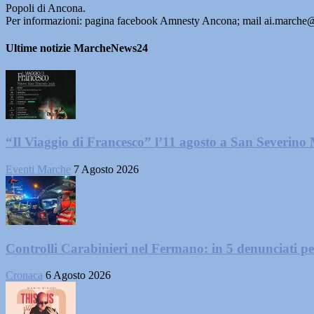
Popoli di Ancona.
Per informazioni: pagina facebook Amnesty Ancona; mail ai.marche@
Ultime notizie MarcheNews24
“Il Viaggio di Francesco” l’11 agosto a San Severino
Eventi Marche
7 Agosto 2026
Controlli Carabinieri nel Fermano: in 5 denunciati per 
Cronaca
6 Agosto 2026