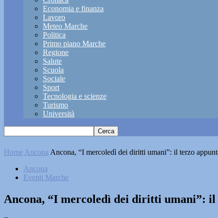
Economia e finanza
Lavoro
Meteo Marche
Politica
Primo piano Marche
Regione
Salute
Scuola
Sociale
Sport
Tecnologia e scienze
Turismo
Università
Home
Ancona
Ancona, “I mercoledì dei diritti umani”: il terzo appu
Ancona
Eventi Marche
Ancona, “I mercoledì dei diritti umani”: i