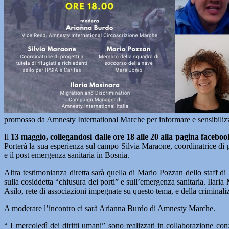
promosso da Amnesty International Marche per informare e sensibilizza
Il
13 maggio, collegandosi dalle ore 18 alle 20 alla pagina face
Porterà la sua esperienza sul campo Silvia Maraone, coordinatrice di prog
e il post emergenza sanitaria in Bosnia.
Altra testimonianza diretta sarà quella di Mario Pozzan dello staff d
sulla cosiddetta “chiusura dei porti” e sull’emergenza sanitaria. Ilar
Asilo, rete di associazioni impegnate su questo tema, e della criminaliz
A moderare l’incontro ci sarà Arianna Burdo di Amnesty Marche.
“ I mercoledì dei diritti umani” sono realizzati in collaborazione co