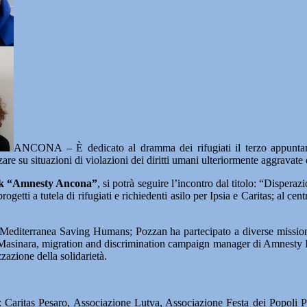
ANCONA – È dedicato al dramma dei rifugiati il terzo appuntamen
re su situazioni di violazioni dei diritti umani ulteriormente aggravat
book “Amnesty Ancona”
, si potrà seguire l’incontro dal titolo: “Dispera
etti a tutela di rifugiati e richiedenti asilo per Ipsia e Caritas; al cen
i Mediterranea Saving Humans; Pozzan ha partecipato a diverse missioni 
ia Masinara, migration and discrimination campaign manager di Amnesty Int
zazione della solidarietà.
n: Caritas Pesaro, Associazione Lutva, Associazione Festa dei Popoli Pe