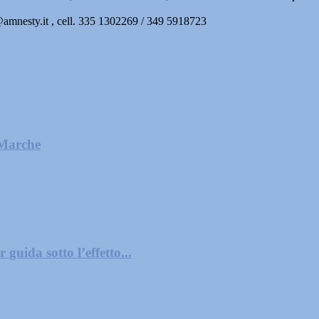
amnesty.it , cell. 335 1302269 / 349 5918723
 Marche
guida sotto l’effetto...