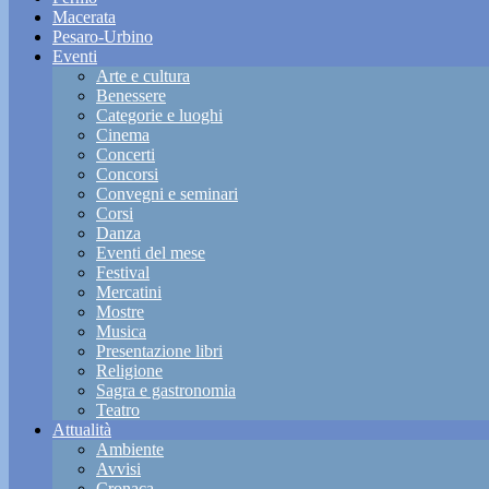
Macerata
Pesaro-Urbino
Eventi
Arte e cultura
Benessere
Categorie e luoghi
Cinema
Concerti
Concorsi
Convegni e seminari
Corsi
Danza
Eventi del mese
Festival
Mercatini
Mostre
Musica
Presentazione libri
Religione
Sagra e gastronomia
Teatro
Attualità
Ambiente
Avvisi
Cronaca