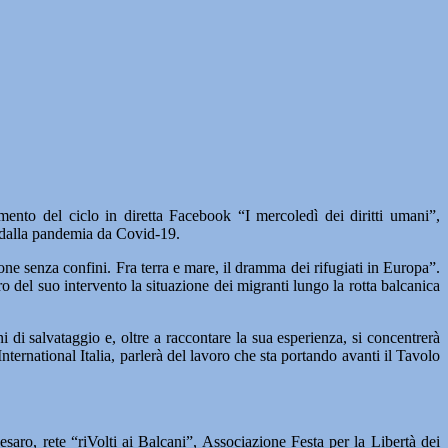
to del ciclo in diretta Facebook “I mercoledì dei diritti umani”,
e dalla pandemia da Covid-19.
zione senza confini. Fra terra e mare, il dramma dei rifugiati in Europa”.
tro del suo intervento la situazione dei migranti lungo la rotta balcanica
di salvataggio e, oltre a raccontare la sua esperienza, si concentrerà
ernational Italia, parlerà del lavoro che sta portando avanti il Tavolo
saro, rete “riVolti ai Balcani”, Associazione Festa per la Libertà dei